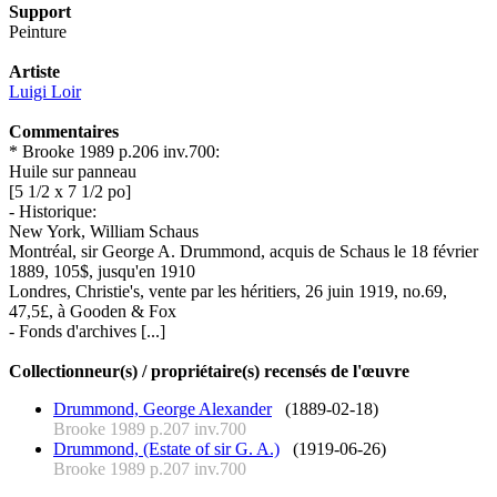
Support
Peinture
Artiste
Luigi Loir
Commentaires
* Brooke 1989 p.206 inv.700:
Huile sur panneau
[5 1/2 x 7 1/2 po]
- Historique:
New York, William Schaus
Montréal, sir George A. Drummond, acquis de Schaus le 18 février
1889, 105$, jusqu'en 1910
Londres, Christie's, vente par les héritiers, 26 juin 1919, no.69,
47,5£, à Gooden & Fox
- Fonds d'archives [...]
Collectionneur(s) / propriétaire(s) recensés de l'œuvre
Drummond, George Alexander
(1889-02-18)
Brooke 1989 p.207 inv.700
Drummond, (Estate of sir G. A.)
(1919-06-26)
Brooke 1989 p.207 inv.700