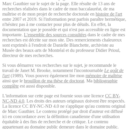
Marc Gauthier sur le sujet de la page. Elle résulte de 13 ans de
recherches réalisées dans le cadre de mon baccalauréat, de ma
maîtrise et de mon projet de recherche doctorale en
histoire de l'art
entre 2007 et 2019. Si l'information peut parfois paraître hermétique,
n'hésitez pas à me contacter pour plus de détails. En effet, la
documentation que je possède et qui n'est pas accessible en ligne est
importante.
L'ensemble des sources consultées
dans le cadre de mes
recherches est décrite sur mon site. Des remerciements chaleureux
sont exprimés à l'endroit de Danielle Blanchette, archiviste au
Musée des beaux-arts de Montréal et du professeur Didier Prioul,
directeur de mes recherches.
Si vous démarrez vos recherches sur le sujet, je recommande le
travail de Janet M. Brooke, notamment l'incontournable
Le goût de
l'art
(1989). Vous pouvez également lire mon
mémoire de maîtrise
ainsi que le
brouillon de ma thèse de doctorat
. Ma
bibliographie
complète
est aussi disponible.
L'information sur cette page est fournie sous une licence
CC BY-
NC-ND 4.0
. Les droits des auteurs originaux doivent être respectés.
La licence CC BY-NC-ND 4.0 ne s'applique qu'au contenu original
de Marc Gauthier. Le contenu protégé par droit d'auteur est diffusé
ici en concordance avec la définition canadienne d'une utilisation
équitable à des fins de recherche et de critique. Le contenu
appartenant au domaine public demeure dans le domaine public.