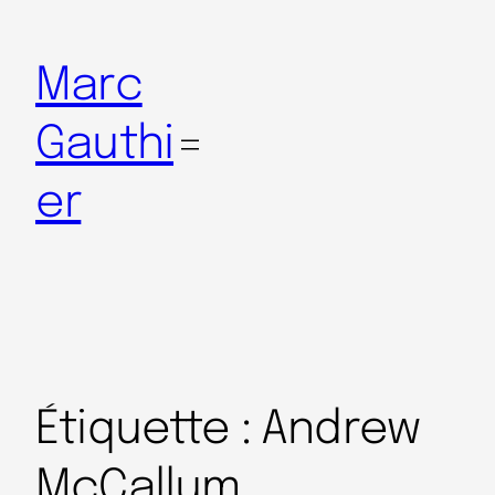
Marc
Gauthi
er
Étiquette :
Andrew
McCallum