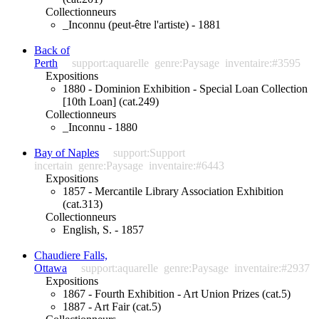
Collectionneurs
_Inconnu (peut-être l'artiste) - 1881
Back of
Perth
support:aquarelle
genre:Paysage
inventaire:#3595
Expositions
1880 - Dominion Exhibition - Special Loan Collection
[10th Loan] (cat.249)
Collectionneurs
_Inconnu - 1880
Bay of Naples
support:Support
incertain
genre:Paysage
inventaire:#6443
Expositions
1857 - Mercantile Library Association Exhibition
(cat.313)
Collectionneurs
English, S. - 1857
Chaudiere Falls,
Ottawa
support:aquarelle
genre:Paysage
inventaire:#2937
Expositions
1867 - Fourth Exhibition - Art Union Prizes (cat.5)
1887 - Art Fair (cat.5)