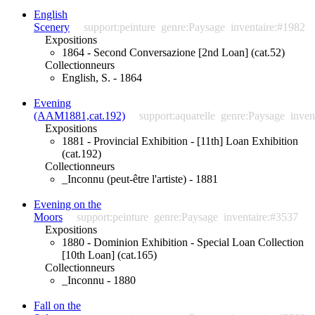
English
Scenery
support:peinture
genre:Paysage
inventaire:#1982
Expositions
1864 - Second Conversazione [2nd Loan] (cat.52)
Collectionneurs
English, S. - 1864
Evening
(AAM1881,cat.192)
support:aquarelle
genre:Paysage
inven
Expositions
1881 - Provincial Exhibition - [11th] Loan Exhibition
(cat.192)
Collectionneurs
_Inconnu (peut-être l'artiste) - 1881
Evening on the
Moors
support:peinture
genre:Paysage
inventaire:#3537
Expositions
1880 - Dominion Exhibition - Special Loan Collection
[10th Loan] (cat.165)
Collectionneurs
_Inconnu - 1880
Fall on the