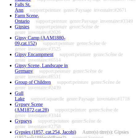
Falls St.
Ann
support:peinture
genre:Paysage
inventaire:#2671
Farm Scene,
Ontario
support:peinture
genre:Paysage
inventaire:#3349
Gipsies
support:peinture
genre:Scène de
genre
inventaire:#2026
Gipsy Camp (AAM1880-
09,cat.152)
support:peinture
genre:Scène de
genre
inventaire:#3525
Gipsy Encampment
support:peinture
genre:Scène de
genre
inventaire:#6514
Gipsy Scene, Landscape in
Germany
support:peinture
genre:Scène de
genre
inventaire:#6531
Group of Children
support:peinture
genre:Scène de
genre
inventaire:#2439
Gull
Lake
support:aquarelle
genre:Paysage
inventaire:#1718
Gypsey Scene
(AM1872,cat.28)
support:peinture
genre:Scène de
genre
inventaire:#3344
Gypseys
support:peinture
genre:Scène de
genre
inventaire:#2758
Gypsies (1857, cat.254, Jacobi)
Autre(s) titre(s): Gipsies
(1857août19HeraldPage2)
support:Support