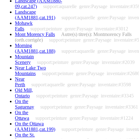
Landscape (AAM1880-
09,cat.247)
support:aquarelle
genre:Paysage
inventaire:#35
Landscape
(AAM1881,cat.191)
support:aquarelle
genre:Paysage
inven
Mohawk
Falls
support:peinture
genre:Paysage
inventaire:#3012
Mont Morency Falls
Autre(s) titre(s): Montmorency Falls
(orth.corrigée)
support:peinture
genre:Paysage
inventaire:#
Morning
(AAM1881,cat.188)
support:aquarelle
genre:Paysage
inven
Mountain
Scenery
support:peinture
genre:Paysage
inventaire:#2039
Near Lake Two
Mountains
support:peinture
genre:Paysage
inventaire:#268
Near
Perth
support:aquarelle
genre:Paysage
inventaire:#3598
Old Mill,
Ontario
support:peinture
genre:Paysage
inventaire:#3345
On the
Saguenay
support:peinture
genre:Paysage
inventaire:#3361
On the
Ottawa
support:peinture
genre:Paysage
inventaire:#1224
On the Ottawa
(AAM1881,cat.199)
support:peinture
genre:Paysage
invent
On the St.