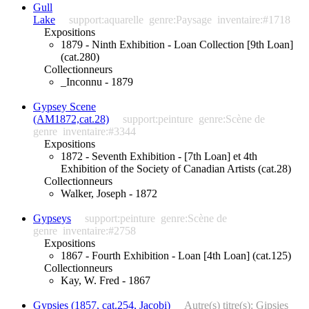
Gull
Lake
support:aquarelle
genre:Paysage
inventaire:#1718
Expositions
1879 - Ninth Exhibition - Loan Collection [9th Loan]
(cat.280)
Collectionneurs
_Inconnu - 1879
Gypsey Scene
(AM1872,cat.28)
support:peinture
genre:Scène de
genre
inventaire:#3344
Expositions
1872 - Seventh Exhibition - [7th Loan] et 4th
Exhibition of the Society of Canadian Artists (cat.28)
Collectionneurs
Walker, Joseph - 1872
Gypseys
support:peinture
genre:Scène de
genre
inventaire:#2758
Expositions
1867 - Fourth Exhibition - Loan [4th Loan] (cat.125)
Collectionneurs
Kay, W. Fred - 1867
Gypsies (1857, cat.254, Jacobi)
Autre(s) titre(s): Gipsies