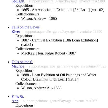
Splugen
support:peinture
genre:Paysage
inventaire:#2389
Expositions
1865 - Art Association Exhibition [3rd Loan] (cat.102)
Collectionneurs
Wilson, Andrew - 1865
Falls on the Lewis
River
support:aquarelle
genre:Paysage
inventaire:#3890
Expositions
1887 - Carnival Exhibition [13th Loan Exhibition]
(cat.31)
Collectionneurs
MacKay, Hon. Judge Robert - 1887
Falls on the S.
Maurice
support:aquarelle
genre:Paysage
inventaire:#4023
Expositions
1888 - Loan Exibition of Oil Paintings and Water
Colour Drawings [14th Loan] (cat.17)
Collectionneurs
Wilson, Andrew A. - 1888
Falls St.
Ann
support:peinture
genre:Paysage
inventaire:#2671
Expositions