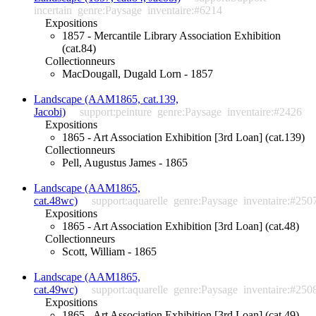
incertain
genre:Paysage
inventaire:#6214
Expositions
1857 - Mercantile Library Association Exhibition
(cat.84)
Collectionneurs
MacDougall, Dugald Lorn - 1857
Landscape (AAM1865, cat.139,
Jacobi)
support:peinture
genre:Paysage
inventaire:#2426
Expositions
1865 - Art Association Exhibition [3rd Loan] (cat.139)
Collectionneurs
Pell, Augustus James - 1865
Landscape (AAM1865,
cat.48wc)
support:aquarelle
genre:Paysage
inventaire:#250
Expositions
1865 - Art Association Exhibition [3rd Loan] (cat.48)
Collectionneurs
Scott, William - 1865
Landscape (AAM1865,
cat.49wc)
support:aquarelle
genre:Paysage
inventaire:#250
Expositions
1865 - Art Association Exhibition [3rd Loan] (cat.49)