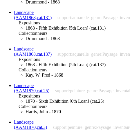
Drummond - 1868
Landscape
(AAM1868,cat.131)
support:aquarelle
genre:Paysage
inven
Expositions
1868 - Fifth Exhibition [5th Loan] (cat.131)
Collectionneurs
Drummond - 1868
Landscape
(AAM1868,cat.137)
support:aquarelle
genre:Paysage
inven
Expositions
1868 - Fifth Exhibition [5th Loan] (cat.137)
Collectionneurs
Kay, W. Fred - 1868
Landscape
(AAM1870,cat.25)
support:peinture
genre:Paysage
inventa
Expositions
1870 - Sixth Exhibition [6th Loan] (cat.25)
Collectionneurs
Harris, John - 1870
Landscape
(AAM1870,cat.3)
support:peinture
genre:Paysage
inventai