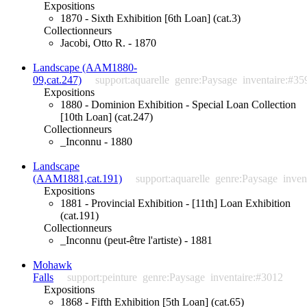
Expositions
1870 - Sixth Exhibition [6th Loan] (cat.3)
Collectionneurs
Jacobi, Otto R. - 1870
Landscape (AAM1880-
09,cat.247)
support:aquarelle
genre:Paysage
inventaire:#35
Expositions
1880 - Dominion Exhibition - Special Loan Collection
[10th Loan] (cat.247)
Collectionneurs
_Inconnu - 1880
Landscape
(AAM1881,cat.191)
support:aquarelle
genre:Paysage
inven
Expositions
1881 - Provincial Exhibition - [11th] Loan Exhibition
(cat.191)
Collectionneurs
_Inconnu (peut-être l'artiste) - 1881
Mohawk
Falls
support:peinture
genre:Paysage
inventaire:#3012
Expositions
1868 - Fifth Exhibition [5th Loan] (cat.65)