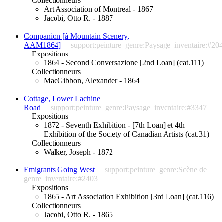
Collectionneurs
Art Association of Montreal - 1867
Jacobi, Otto R. - 1887
Companion [à Mountain Scenery,
AAM1864]
support:peinture
genre:Paysage
inventaire:#20
Expositions
1864 - Second Conversazione [2nd Loan] (cat.111)
Collectionneurs
MacGibbon, Alexander - 1864
Cottage, Lower Lachine
Road
support:peinture
genre:Paysage
inventaire:#3347
Expositions
1872 - Seventh Exhibition - [7th Loan] et 4th
Exhibition of the Society of Canadian Artists (cat.31)
Collectionneurs
Walker, Joseph - 1872
Emigrants Going West
support:peinture
genre:Scène de
genre
inventaire:#2403
Expositions
1865 - Art Association Exhibition [3rd Loan] (cat.116)
Collectionneurs
Jacobi, Otto R. - 1865