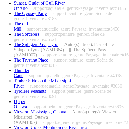
Sunset, Outlet of Gull River,
Ontario
support:aquarelle
genre:Paysage
inventaire:#3386
The Gypsey Party
support:peinture
genre:Scène de
genre
inventaire:#3183
The old
Mill
support:aquarelle
genre:Paysage
inventaire:#3456
The Sorceress
support:peinture
genre:Scène de
genre
inventaire:#6521
The Splugen Pass, Tyrol
Autre(s) titre(s): Pass of the
Splugen Tyrol (AAM1864) |||| The Splügen Pass
(AAM1902)
support:peinture
genre:Paysage
inventaire:#1
The Trysting Place
support:peinture
genre:Scène de
genre
inventaire:#3015
Thunder
Cape
support:aquarelle
genre:Paysage
inventaire:#4658
Timber Slide on the Mississippi
River
support:aquarelle
genre:Paysage
inventaire:#3030
Tyrolese Peasants
support:peinture
genre:Scène de
genre
inventaire:#3691
Upper
Ottawa
support:peinture
genre:Paysage
inventaire:#3696
View on Mississippi, Ottawa
Autre(s) titre(s): View on
Missisippi, Ottawa
(AAM1867)
support:aquarelle
genre:Paysage
inventaire:#
View on Upper Montmorenci River, near