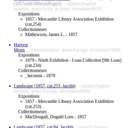
(1857août19HeraldPage2)
support:Support
incertain
genre:Scène de genre
inventaire:#6385
Expositions
1857 - Mercantile Library Association Exhibition
(cat.254)
Collectionneurs
Mathewson, James L. - 1857
Harvest
Moon
support:peinture
genre:Paysage
inventaire:#1806
Expositions
1879 - Ninth Exhibition - Loan Collection [9th Loan]
(cat.234)
Collectionneurs
_Inconnu - 1879
Landscape (1857, cat.253, Jacobi)
support:Support
incertain
genre:Paysage
inventaire:#6384
Expositions
1857 - Mercantile Library Association Exhibition
(cat.253)
Collectionneurs
MacDougall, Dugald Lorn - 1857
Landscape (1857, cat.84, Jacobi)
support:Support