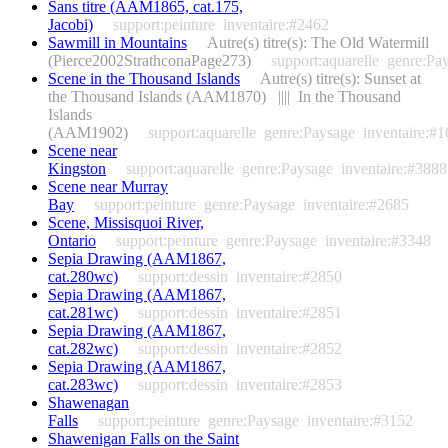
Sans titre (AAM1865, cat.175,
Jacobi)
support:peinture
inventaire:#2462
Sawmill in Mountains
Autre(s) titre(s): The Old Watermill
(Pierce2002StrathconaPage273)
support:aquarelle
genre:Pa
Scene in the Thousand Islands
Autre(s) titre(s): Sunset at
the Thousand Islands (AAM1870) |||| In the Thousand
Islands
(AAM1902)
support:aquarelle
genre:Paysage
inventaire:#
Scene near
Kingston
support:aquarelle
genre:Paysage
inventaire:#3888
Scene near Murray
Bay
support:peinture
genre:Paysage
inventaire:#2685
Scene, Missisquoi River,
Ontario
support:peinture
genre:Paysage
inventaire:#3348
Sepia Drawing (AAM1867,
cat.280wc)
support:dessin
inventaire:#2850
Sepia Drawing (AAM1867,
cat.281wc)
support:dessin
inventaire:#2851
Sepia Drawing (AAM1867,
cat.282wc)
support:dessin
inventaire:#2852
Sepia Drawing (AAM1867,
cat.283wc)
support:dessin
inventaire:#2853
Shawenagan
Falls
support:peinture
genre:Paysage
inventaire:#3152
Shawenigan Falls on the Saint