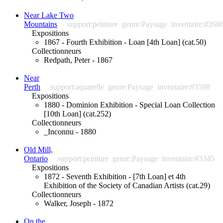
Near Lake Two
Mountains
support:peinture
genre:Paysage
inventaire:#268
Expositions
1867 - Fourth Exhibition - Loan [4th Loan] (cat.50)
Collectionneurs
Redpath, Peter - 1867
Near
Perth
support:aquarelle
genre:Paysage
inventaire:#3598
Expositions
1880 - Dominion Exhibition - Special Loan Collection
[10th Loan] (cat.252)
Collectionneurs
_Inconnu - 1880
Old Mill,
Ontario
support:peinture
genre:Paysage
inventaire:#3345
Expositions
1872 - Seventh Exhibition - [7th Loan] et 4th
Exhibition of the Society of Canadian Artists (cat.29)
Collectionneurs
Walker, Joseph - 1872
On the