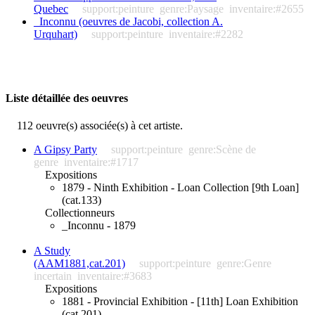
Quebec
support:peinture
genre:Paysage
inventaire:#2655
_Inconnu (oeuvres de Jacobi, collection A.
Urquhart)
support:peinture
inventaire:#2282
Liste détaillée des oeuvres
112 oeuvre(s) associée(s) à cet artiste.
A Gipsy Party
support:peinture
genre:Scène de
genre
inventaire:#1717
Expositions
1879 - Ninth Exhibition - Loan Collection [9th Loan]
(cat.133)
Collectionneurs
_Inconnu - 1879
A Study
(AAM1881,cat.201)
support:peinture
genre:Genre
incertain
inventaire:#3683
Expositions
1881 - Provincial Exhibition - [11th] Loan Exhibition
(cat.201)