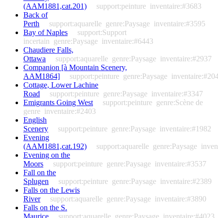
(AAM1881,cat.201)
support:peinture
inventaire:#3683
Back of
Perth
support:aquarelle
genre:Paysage
inventaire:#3595
Bay of Naples
support:Support
incertain
genre:Paysage
inventaire:#6443
Chaudiere Falls,
Ottawa
support:aquarelle
genre:Paysage
inventaire:#2937
Companion [à Mountain Scenery,
AAM1864]
support:peinture
genre:Paysage
inventaire:#20
Cottage, Lower Lachine
Road
support:peinture
genre:Paysage
inventaire:#3347
Emigrants Going West
support:peinture
genre:Scène de
genre
inventaire:#2403
English
Scenery
support:peinture
genre:Paysage
inventaire:#1982
Evening
(AAM1881,cat.192)
support:aquarelle
genre:Paysage
inven
Evening on the
Moors
support:peinture
genre:Paysage
inventaire:#3537
Fall on the
Splugen
support:peinture
genre:Paysage
inventaire:#2389
Falls on the Lewis
River
support:aquarelle
genre:Paysage
inventaire:#3890
Falls on the S.
Maurice
support:aquarelle
genre:Paysage
inventaire:#4023