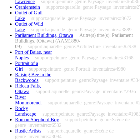
Lawrence
support:peinture
genre:Paysage
inventaire:#6036
Oranienstein
support:aquarelle
genre:Paysage
inventaire:#
Outlet of Gull
Lake
support:aquarelle
genre:Paysage
inventaire:#3672
Outlet of Wild
Lake
support:aquarelle
genre:Paysage
inventaire:#3889
Parliament Buildings, Ottawa
Autre(s) titre(s): Parliament
Buildings, (Ottawa) (AAM1880-
09)
support:aquarelle
genre:Architecture
inventaire:#2938
Port of Baiae, near
Naples
support:peinture
genre:Paysage
inventaire:#3168
Portrait of a
Girl
support:peinture
genre:Portrait
inventaire:#4980
Raising Bee in the
Backwoods
support:peinture
genre:Paysage
inventaire:#33
Rideau Falls,
Ottawa
support:aquarelle
genre:Paysage
inventaire:#2936
River
Montmorenci
support:aquarelle
genre:Paysage
inventaire:#
Rocky
Landscape
support:peinture
genre:Paysage
inventaire:#198
Roman Shepherd Boy
support:peinture
genre:Scène de
genre
inventaire:#6532
Rustic Artists
support:aquarelle
genre:Scène de
genre
inventaire:#3094