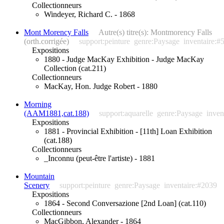
Collectionneurs
Windeyer, Richard C. - 1868
Mont Morency Falls
Autre(s) titre(s): Montmorency Falls
(orth.corrigée)
support:peinture
genre:Paysage
inventaire:#
Expositions
1880 - Judge MacKay Exhibition - Judge MacKay
Collection (cat.211)
Collectionneurs
MacKay, Hon. Judge Robert - 1880
Morning
(AAM1881,cat.188)
support:aquarelle
genre:Paysage
inven
Expositions
1881 - Provincial Exhibition - [11th] Loan Exhibition
(cat.188)
Collectionneurs
_Inconnu (peut-être l'artiste) - 1881
Mountain
Scenery
support:peinture
genre:Paysage
inventaire:#2039
Expositions
1864 - Second Conversazione [2nd Loan] (cat.110)
Collectionneurs
MacGibbon, Alexander - 1864