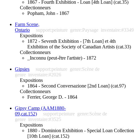
1867 - Fourth Exhibition - Loan [4th Loan] (cat.35)
Collectionneurs
Popham, John - 1867
Farm Scene,
Ontario
support:peinture
genre:Paysage
inventaire:#3349
Expositions
1872 - Seventh Exhibition - [7th Loan] et 4th
Exhibition of the Society of Canadian Artists (cat.33)
Collectionneurs
_Inconnu (peut-être l'artiste) - 1872
Gipsies
support:peinture
genre:Scène de
genre
inventaire:#2026
Expositions
1864 - Second Conversazione [2nd Loan] (cat.97)
Collectionneurs
Ferrier, George D. - 1864
Gipsy Camp (AAM1880-
09,cat.152)
support:peinture
genre:Scène de
genre
inventaire:#3525
Expositions
1880 - Dominion Exhibition - Special Loan Collection
[10th Loan] (cat.152)