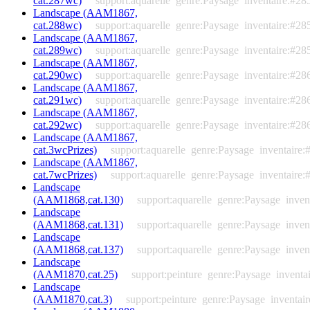
cat.287wc)
support:aquarelle
genre:Paysage
inventaire:#28
Landscape (AAM1867,
cat.288wc)
support:aquarelle
genre:Paysage
inventaire:#28
Landscape (AAM1867,
cat.289wc)
support:aquarelle
genre:Paysage
inventaire:#28
Landscape (AAM1867,
cat.290wc)
support:aquarelle
genre:Paysage
inventaire:#28
Landscape (AAM1867,
cat.291wc)
support:aquarelle
genre:Paysage
inventaire:#28
Landscape (AAM1867,
cat.292wc)
support:aquarelle
genre:Paysage
inventaire:#28
Landscape (AAM1867,
cat.3wcPrizes)
support:aquarelle
genre:Paysage
inventaire:
Landscape (AAM1867,
cat.7wcPrizes)
support:aquarelle
genre:Paysage
inventaire:
Landscape
(AAM1868,cat.130)
support:aquarelle
genre:Paysage
inven
Landscape
(AAM1868,cat.131)
support:aquarelle
genre:Paysage
inven
Landscape
(AAM1868,cat.137)
support:aquarelle
genre:Paysage
inven
Landscape
(AAM1870,cat.25)
support:peinture
genre:Paysage
inventa
Landscape
(AAM1870,cat.3)
support:peinture
genre:Paysage
inventai