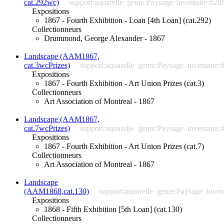
cat.292wc)
support:aquarelle
genre:Paysage
inventaire:#28
Expositions
1867 - Fourth Exhibition - Loan [4th Loan] (cat.292)
Collectionneurs
Drummond, George Alexander - 1867
Landscape (AAM1867,
cat.3wcPrizes)
support:aquarelle
genre:Paysage
inventaire:
Expositions
1867 - Fourth Exhibition - Art Union Prizes (cat.3)
Collectionneurs
Art Association of Montreal - 1867
Landscape (AAM1867,
cat.7wcPrizes)
support:aquarelle
genre:Paysage
inventaire:
Expositions
1867 - Fourth Exhibition - Art Union Prizes (cat.7)
Collectionneurs
Art Association of Montreal - 1867
Landscape
(AAM1868,cat.130)
support:aquarelle
genre:Paysage
inven
Expositions
1868 - Fifth Exhibition [5th Loan] (cat.130)
Collectionneurs