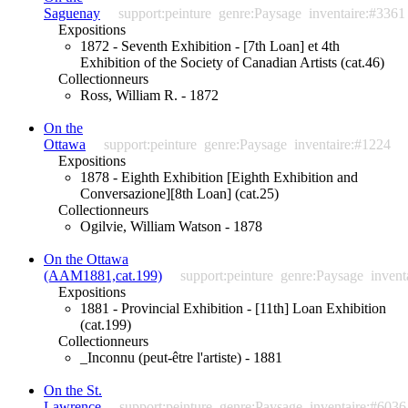
Saguenay
support:peinture
genre:Paysage
inventaire:#3361
Expositions
1872 - Seventh Exhibition - [7th Loan] et 4th
Exhibition of the Society of Canadian Artists (cat.46)
Collectionneurs
Ross, William R. - 1872
On the
Ottawa
support:peinture
genre:Paysage
inventaire:#1224
Expositions
1878 - Eighth Exhibition [Eighth Exhibition and
Conversazione][8th Loan] (cat.25)
Collectionneurs
Ogilvie, William Watson - 1878
On the Ottawa
(AAM1881,cat.199)
support:peinture
genre:Paysage
invent
Expositions
1881 - Provincial Exhibition - [11th] Loan Exhibition
(cat.199)
Collectionneurs
_Inconnu (peut-être l'artiste) - 1881
On the St.
Lawrence
support:peinture
genre:Paysage
inventaire:#6036