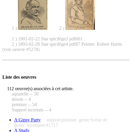
1 )
2 )
1 ) 1901-02-22 Star spicilège2 pdf601
2 ) 1893-02-28 Star spicilège4 pdf87 Peintre: Robert Harris
(voir oeuvre #5278)
Liste des oeuvres
112 oeuvre(s) associées à cet artiste.
aquarelle -- 50
dessin -- 4
peinture -- 54
Support incertain -- 4
A Gipsy Party
support:peinture
genre:Scène de
genre
inventaire:#1717
A Study