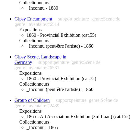
Collectionneurs
_Inconnu - 1880
Gipsy Encampment
support:peinture
genre:Scène de
genre
inventaire:#6514
Expositions
1860 - Provincial Exhibition (cat.55)
Collectionneurs
_Inconnu (peut-être l'artiste) - 1860
Gipsy Scene, Landscape in
Germany
support:peinture
genre:Scène de
genre
inventaire:#6531
Expositions
1860 - Provincial Exhibition (cat.72)
Collectionneurs
_Inconnu (peut-être l'artiste) - 1860
Group of Children
support:peinture
genre:Scène de
genre
inventaire:#2439
Expositions
1865 - Art Association Exhibition [3rd Loan] (cat.152)
Collectionneurs
_Inconnu - 1865