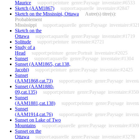
Maurice
support:peinture
genre:Paysage
inventaire:#6533
Sketch (AAM1867)
support:aquarelle
inventaire:#2847
Sketch on the Mississipi, Ottawa
Autre(s) titre(s):
Probablement
Mississippi
support:aquarelle
genre:Paysage
inventaire:#32
Sketch on the
Ottawa
support:aquarelle
genre:Paysage
inventaire:#1719
Solitude
support:peinture
inventaire:#2721
Study of a
Head
support:peinture
genre:Portrait
inventaire:#2025
Sunset
support:aquarelle
genre:Paysage
inventaire:#1304
Sunset (AAM1865, cat.138,
Jacobi)
support:peinture
genre:Paysage
inventaire:#2425
Sunset
(AAM1868,cat.73)
support:aquarelle
genre:Paysage
invent
Sunset (AAM1880-
09,cat.135)
support:peinture
genre:Paysage
inventaire:#350
Sunset
(AAM1881,cat.138)
support:peinture
genre:Paysage
invent
Sunset
(AAM1914,cat.76)
support:aquarelle
genre:Paysage
invent
Sunset on Lake of Two
Mountains
support:aquarelle
genre:Paysage
inventaire:#30
Sunset on the
Ottawa
support:aquarelle
genre:Paysage
inventaire:#3278