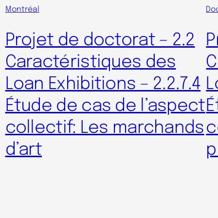
Montréal
Do
Projet de doctorat – 2.2
P
Caractéristiques des
C
Loan Exhibitions – 2.2.7.4
L
Étude de cas de l’aspect
É
collectif: Les marchands
c
d’art
p