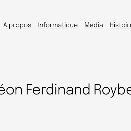
À propos
Informatique
Média
Histoir
Léon Ferdinand Royb