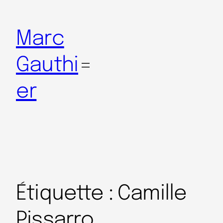
Marc
Gauthi
er
Étiquette :
Camille
Pissarro