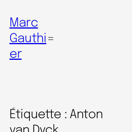
Marc
Gauthi
er
Étiquette :
Anton
van Dyck