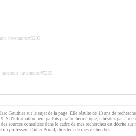
ain
inventaire:#5203
 incertain
inventaire:#5203
arc Gauthier sur le sujet de la page. Elle résulte de 13 ans de recherche
. Si l'information peut parfois paraître hermétique, n'hésitez pas à me 
des sources consultées
dans le cadre de mes recherches est décrite sur
t du professeur Didier Prioul, directeur de mes recherches.