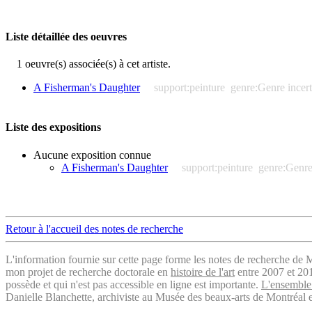
Liste détaillée des oeuvres
1 oeuvre(s) associée(s) à cet artiste.
A Fisherman's Daughter
support:peinture
genre:Genre incert
Liste des expositions
Aucune exposition connue
A Fisherman's Daughter
support:peinture
genre:Genre
Retour à l'accueil des notes de recherche
L'information fournie sur cette page forme les notes de recherche de M
mon projet de recherche doctorale en
histoire de l'art
entre 2007 et 2019
possède et qui n'est pas accessible en ligne est importante.
L'ensemble 
Danielle Blanchette, archiviste au Musée des beaux-arts de Montréal e