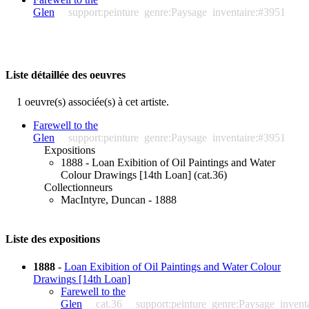
Glen
support:peinture
genre:Paysage
inventaire:#3951
Liste détaillée des oeuvres
1 oeuvre(s) associée(s) à cet artiste.
Farewell to the
Glen
support:peinture
genre:Paysage
inventaire:#3951
Expositions
1888 - Loan Exibition of Oil Paintings and Water
Colour Drawings [14th Loan] (cat.36)
Collectionneurs
MacIntyre, Duncan - 1888
Liste des expositions
1888
-
Loan Exibition of Oil Paintings and Water Colour
Drawings [14th Loan]
Farewell to the
Glen
cat.36
support:peinture
genre:Paysage
invent