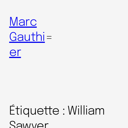
Marc
Gauthi
er
Étiquette :
William
Sawyer