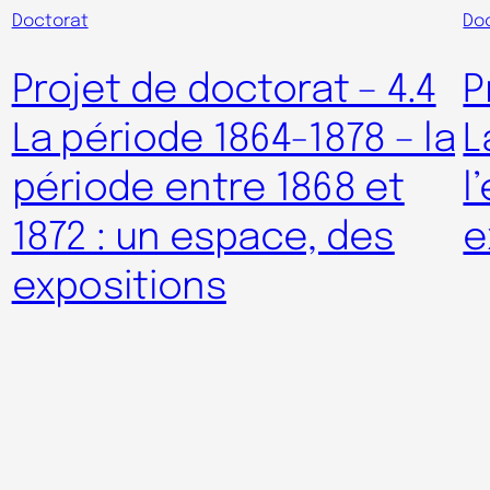
Doctorat
Do
Projet de doctorat – 4.4
P
La période 1864-1878 – la
L
période entre 1868 et
l
1872 : un espace, des
e
expositions