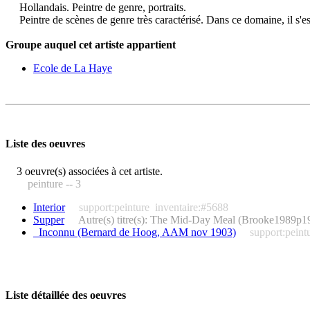
Hollandais. Peintre de genre, portraits.
Peintre de scènes de genre très caractérisé. Dans ce domaine, il s'est 
Groupe auquel cet artiste appartient
Ecole de La Haye
Liste des oeuvres
3 oeuvre(s) associées à cet artiste.
peinture -- 3
Interior
support:peinture
inventaire:#5688
Supper
Autre(s) titre(s): The Mid-Day Meal (Brooke1989p1
_Inconnu (Bernard de Hoog, AAM nov 1903)
support:peint
Liste détaillée des oeuvres