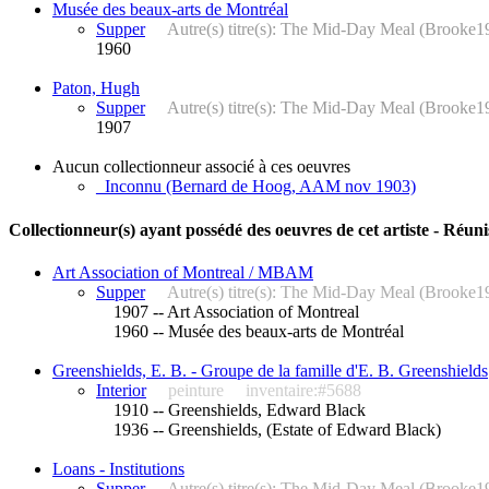
Musée des beaux-arts de Montréal
Supper
Autre(s) titre(s): The Mid-Day Meal (Brooke
1960
Paton, Hugh
Supper
Autre(s) titre(s): The Mid-Day Meal (Brooke
1907
Aucun collectionneur associé à ces oeuvres
_Inconnu (Bernard de Hoog, AAM nov 1903)
Collectionneur(s) ayant possédé des oeuvres de cet artiste - Réuni
Art Association of Montreal / MBAM
Supper
Autre(s) titre(s): The Mid-Day Meal (Brooke
1907 -- Art Association of Montreal
1960 -- Musée des beaux-arts de Montréal
Greenshields, E. B. - Groupe de la famille d'E. B. Greenshields
Interior
peinture
inventaire:#5688
1910 -- Greenshields, Edward Black
1936 -- Greenshields, (Estate of Edward Black)
Loans - Institutions
Supper
Autre(s) titre(s): The Mid-Day Meal (Brooke