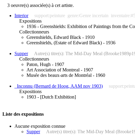
3 oeuvre(s) associée(s) à cet artiste.
Interior
support:peinture
genre:Genre incertain
inventaire:#
Expositions
1936 - Greenshields: Exhibition of Paintings from the Co
Collectionneurs
Greenshields, Edward Black - 1910
Greenshields, (Estate of Edward Black) - 1936
Supper
Autre(s) titre(s): The Mid-Day Meal (Brooke1989p1
Collectionneurs
Paton, Hugh - 1907
Art Association of Montreal - 1907
Musée des beaux-arts de Montréal - 1960
_Inconnu (Bernard de Hoog, AAM nov 1903)
support:peint
Expositions
1903 - [Dutch Exhibition]
Liste des expositions
Aucune exposition connue
Supper
Autre(s) titre(s): The Mid-Day Meal (Brooke