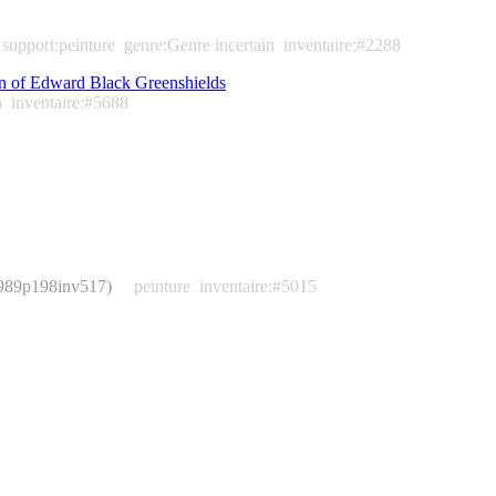
support:peinture
genre:Genre incertain
inventaire:#2288
ion of Edward Black Greenshields
n
inventaire:#5688
1989p198inv517)
peinture
inventaire:#5015