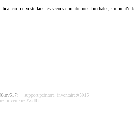
beaucoup investi dans les scènes quotidiennes familiales, surtout d'intér
98inv517)
support:peinture
inventaire:#5015
ure
inventaire:#2288