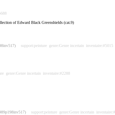
5688
llection of Edward Black Greenshields (cat.9)
98inv517)
support:peinture
genre:Genre incertain
inventaire:#5015
ure
genre:Genre incertain
inventaire:#2288
1989p198inv517)
support:peinture
genre:Genre incertain
inventaire: