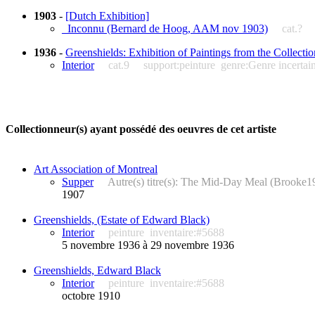
1903
-
[Dutch Exhibition]
_Inconnu (Bernard de Hoog, AAM nov 1903)
cat.?
1936
-
Greenshields: Exhibition of Paintings from the Collect
Interior
cat.9
support:peinture
genre:Genre incertai
Collectionneur(s) ayant possédé des oeuvres de cet artiste
Art Association of Montreal
Supper
Autre(s) titre(s): The Mid-Day Meal (Brooke
1907
Greenshields, (Estate of Edward Black)
Interior
peinture
inventaire:#5688
5 novembre 1936 à 29 novembre 1936
Greenshields, Edward Black
Interior
peinture
inventaire:#5688
octobre 1910