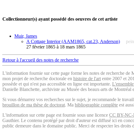
Collectionneur(s) ayant possédé des oeuvres de cet artiste
Muir, James
A Cottage Interior (AAM1865, cat.23, Anderson)
pein
27 février 1865 à 18 mars 1865
Retour à l'accueil des notes de recherche
L'information fournie sur cette page forme les notes de recherche de M
mon projet de recherche doctorale en
histoire de l'art
entre 2007 et 2019
possède et qui n'est pas accessible en ligne est importante.
L'ensemble 
Danielle Blanchette, archiviste au Musée des beaux-arts de Montréal e
Si vous démarrez vos recherches sur le sujet, je recommande le trava
brouillon de ma thèse de doctorat
. Ma
bibliographie complète
est auss
L'information sur cette page est fournie sous une licence
CC BY-NC-
Gauthier. Le contenu protégé par droit d'auteur est diffusé ici en conc
public demeure dans le domaine public. Merci de respecter les droits d