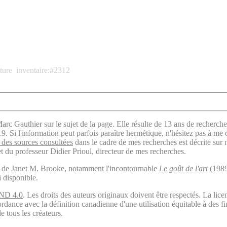
ture
inventaire:#2312
arc Gauthier sur le sujet de la page. Elle résulte de 13 ans de recherche
. Si l'information peut parfois paraître hermétique, n'hésitez pas à me 
des sources consultées
dans le cadre de mes recherches est décrite sur
t du professeur Didier Prioul, directeur de mes recherches.
il de Janet M. Brooke, notamment l'incontournable
Le goût de l'art
(1989
i disponible.
ND 4.0
. Les droits des auteurs originaux doivent être respectés. La 
ordance avec la définition canadienne d'une utilisation équitable à des 
e tous les créateurs.