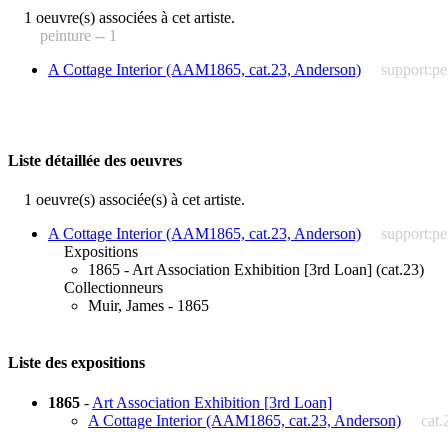
1 oeuvre(s) associées à cet artiste.
peinture -- 1
A Cottage Interior (AAM1865, cat.23, Anderson)
support:pe
Liste détaillée des oeuvres
1 oeuvre(s) associée(s) à cet artiste.
A Cottage Interior (AAM1865, cat.23, Anderson)
support:pe
Expositions
1865 - Art Association Exhibition [3rd Loan] (cat.23)
Collectionneurs
Muir, James - 1865
Liste des expositions
1865
-
Art Association Exhibition [3rd Loan]
A Cottage Interior (AAM1865, cat.23, Anderson)
cat.