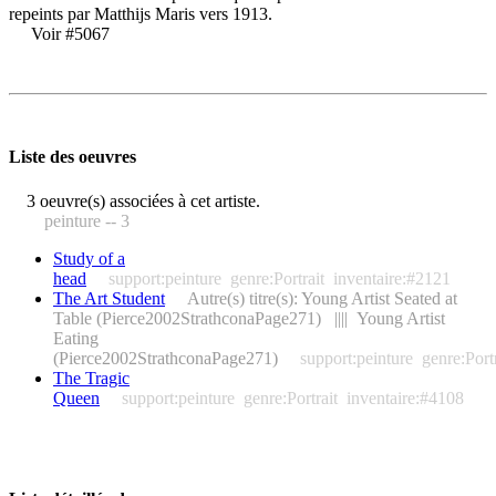
repeints par Matthijs Maris vers 1913.
Voir #5067
Liste des oeuvres
3 oeuvre(s) associées à cet artiste.
peinture -- 3
Study of a
head
support:peinture
genre:Portrait
inventaire:#2121
The Art Student
Autre(s) titre(s): Young Artist Seated at
Table (Pierce2002StrathconaPage271) |||| Young Artist
Eating
(Pierce2002StrathconaPage271)
support:peinture
genre:Portr
The Tragic
Queen
support:peinture
genre:Portrait
inventaire:#4108