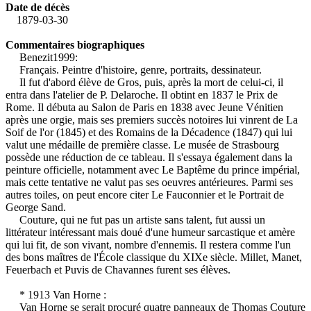
Date de décès
1879-03-30
Commentaires biographiques
Benezit1999:
Français. Peintre d'histoire, genre, portraits, dessinateur.
Il fut d'abord élève de Gros, puis, après la mort de celui-ci, il
entra dans l'atelier de P. Delaroche. Il obtint en 1837 le Prix de
Rome. Il débuta au Salon de Paris en 1838 avec Jeune Vénitien
après une orgie, mais ses premiers succès notoires lui vinrent de La
Soif de l'or (1845) et des Romains de la Décadence (1847) qui lui
valut une médaille de première classe. Le musée de Strasbourg
possède une réduction de ce tableau. Il s'essaya également dans la
peinture officielle, notamment avec Le Baptême du prince impérial,
mais cette tentative ne valut pas ses oeuvres antérieures. Parmi ses
autres toiles, on peut encore citer Le Fauconnier et le Portrait de
George Sand.
Couture, qui ne fut pas un artiste sans talent, fut aussi un
littérateur intéressant mais doué d'une humeur sarcastique et amère
qui lui fit, de son vivant, nombre d'ennemis. Il restera comme l'un
des bons maîtres de l'École classique du XIXe siècle. Millet, Manet,
Feuerbach et Puvis de Chavannes furent ses élèves.
* 1913 Van Horne :
Van Horne se serait procuré quatre panneaux de Thomas Couture