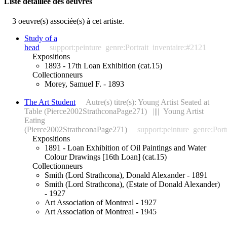
Liste détaillée des oeuvres
3 oeuvre(s) associée(s) à cet artiste.
Study of a
head
support:peinture
genre:Portrait
inventaire:#2121
Expositions
1893 - 17th Loan Exhibition (cat.15)
Collectionneurs
Morey, Samuel F. - 1893
The Art Student
Autre(s) titre(s): Young Artist Seated at
Table (Pierce2002StrathconaPage271) |||| Young Artist
Eating
(Pierce2002StrathconaPage271)
support:peinture
genre:Portr
Expositions
1891 - Loan Exhibition of Oil Paintings and Water
Colour Drawings [16th Loan] (cat.15)
Collectionneurs
Smith (Lord Strathcona), Donald Alexander - 1891
Smith (Lord Strathcona), (Estate of Donald Alexander)
- 1927
Art Association of Montreal - 1927
Art Association of Montreal - 1945