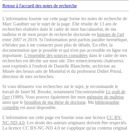
Retour à l'accueil des notes de recherche
L'information fournie sur cette page forme les notes de recherche de
Marc Gauthier sur le sujet de la page. Elle résulte de 13 ans de
recherches réalisées dans le cadre de mon baccalauréat, de ma
maîtrise et de mon projet de recherche doctorale en
histoire de l'art
entre 2007 et 2019. Si l'information peut parfois paraître hermétique,
n'hésitez pas à me contacter pour plus de détails. En effet, la
documentation que je possède et qui n'est pas accessible en ligne est
importante.
L'ensemble des sources consultées
dans le cadre de mes
recherches est décrite sur mon site. Des remerciements chaleureux
sont exprimés à l'endroit de Danielle Blanchette, archiviste au
Musée des beaux-arts de Montréal et du professeur Didier Prioul,
directeur de mes recherches.
Si vous démarrez vos recherches sur le sujet, je recommande le
travail de Janet M. Brooke, notamment l'incontournable
Le goût de
l'art
(1989). Vous pouvez également lire mon
mémoire de maîtrise
ainsi que le
brouillon de ma thèse de doctorat
. Ma
bibliographie
complète
est aussi disponible.
L'information sur cette page est fournie sous une licence
CC BY-
NC-ND 4.0
. Les droits des auteurs originaux doivent être respectés.
La licence CC BY-NC-ND 4.0 ne s'applique qu'au contenu original