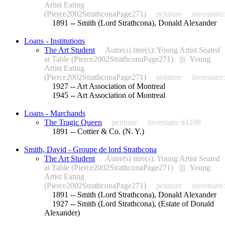
Artist Eating
(Pierce2002StrathconaPage271)
peinture
inventair
1891 -- Smith (Lord Strathcona), Donald Alexander
Loans - Institutions
The Art Student
Autre(s) titre(s): Young Artist Seated
at Table (Pierce2002StrathconaPage271) |||| Young
Artist Eating
(Pierce2002StrathconaPage271)
peinture
inventair
1927 -- Art Association of Montreal
1945 -- Art Association of Montreal
Loans - Marchands
The Tragic Queen
peinture
inventaire:#4108
1891 -- Cottier & Co. (N. Y.)
Smith, David - Groupe de lord Strathcona
The Art Student
Autre(s) titre(s): Young Artist Seated
at Table (Pierce2002StrathconaPage271) |||| Young
Artist Eating
(Pierce2002StrathconaPage271)
peinture
inventair
1891 -- Smith (Lord Strathcona), Donald Alexander
1927 -- Smith (Lord Strathcona), (Estate of Donald
Alexander)