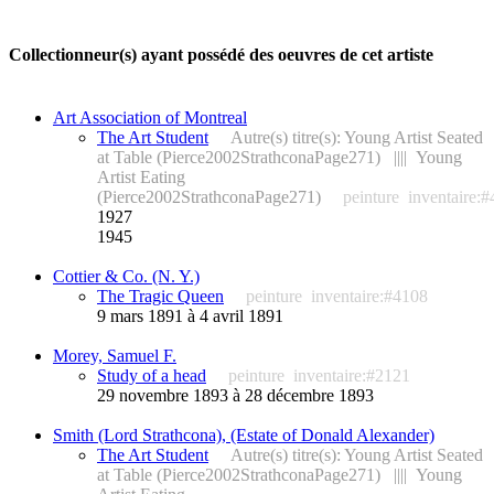
Collectionneur(s) ayant possédé des oeuvres de cet artiste
Art Association of Montreal
The Art Student
Autre(s) titre(s): Young Artist Seated
at Table (Pierce2002StrathconaPage271) |||| Young
Artist Eating
(Pierce2002StrathconaPage271)
peinture
inventaire:
1927
1945
Cottier & Co. (N. Y.)
The Tragic Queen
peinture
inventaire:#4108
9 mars 1891 à 4 avril 1891
Morey, Samuel F.
Study of a head
peinture
inventaire:#2121
29 novembre 1893 à 28 décembre 1893
Smith (Lord Strathcona), (Estate of Donald Alexander)
The Art Student
Autre(s) titre(s): Young Artist Seated
at Table (Pierce2002StrathconaPage271) |||| Young