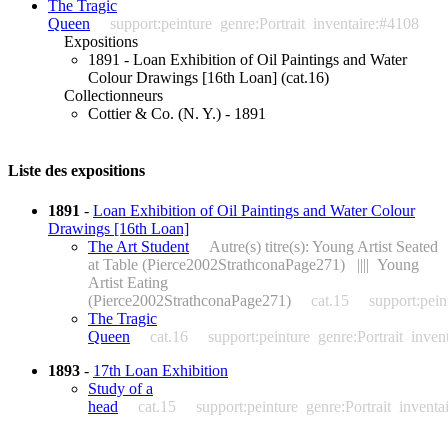
The Tragic
Queen
support:peinture
genre:Portrait
inventaire:#4108
Expositions
1891 - Loan Exhibition of Oil Paintings and Water
Colour Drawings [16th Loan] (cat.16)
Collectionneurs
Cottier & Co. (N. Y.) - 1891
Liste des expositions
1891
-
Loan Exhibition of Oil Paintings and Water Colour
Drawings [16th Loan]
The Art Student
Autre(s) titre(s): Young Artist Seated
at Table (Pierce2002StrathconaPage271) |||| Young
Artist Eating
(Pierce2002StrathconaPage271)
cat.15
support:pein
The Tragic
Queen
cat.16
support:peinture
genre:Portrait
inven
1893
-
17th Loan Exhibition
Study of a
head
cat.15
support:peinture
genre:Portrait
inventa