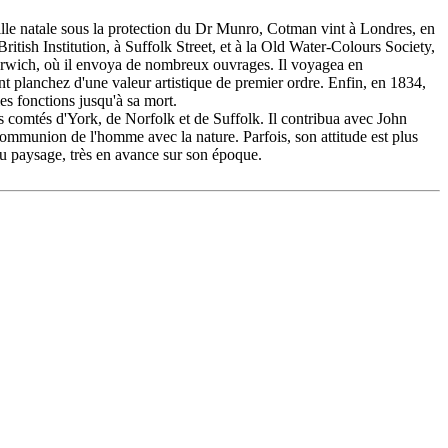
ille natale sous la protection du Dr Munro, Cotman vint à Londres, en
tish Institution, à Suffolk Street, et à la Old Water-Colours Society,
Norwich, où il envoya de nombreux ouvrages. Il voyagea en
nt planchez d'une valeur artistique de premier ordre. Enfin, en 1834,
s fonctions jusqu'à sa mort.
 comtés d'York, de Norfolk et de Suffolk. Il contribua avec John
communion de l'homme avec la nature. Parfois, son attitude est plus
du paysage, très en avance sur son époque.