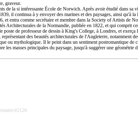
e, graveur.
ts de la si intéressante École de Norwich. Après avoir étudié dans sa v
, il continua à y envoyer des marines et des paysages, ainsi qu'à la Bri
6, et entra comme secrétaire et membre dans la Society of Artists de 
tés Architecturales de la Normandie, publiée en 1822, et qui comprit ce
poste de professeur de dessin à King's College, à Londres, et exerça le
présentant des beautés architecturales de l'Angleterre, notamment des
rique ou mythologique. Il le peint dans un sentiment postromantique de 
bre les masses principales du paysage, jusqu'à suggérer une géométrie 
ventaire:#2120