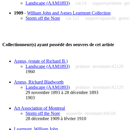
Landscape (AAM1893)
cat.14
support:peinture
ge
1909
-
William John and Agnes Learmont Collection
Storm off the Nore
cat.521
support:aquarelle
genre:
Collectionneur(s) ayant possédé des oeuvres de cet artiste
Angus, (estate of Richard B.)
Landscape (AAM1893)
peinture
inventaire:#2120
1960
Angus, Richard Bladworth
Landscape (AAM1893)
peinture
inventaire:#2120
29 novembre 1893 à 28 décembre 1893
1903
Art Association of Montreal
Storm off the Nore
aquarelle
inventaire:#4518
28 décembre 1909 à février 1910
Learmont, William John