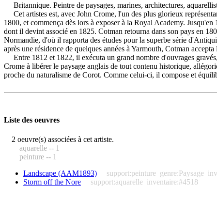
Britannique. Peintre de paysages, marines, architectures, aquarellist
Cet artistes est, avec John Crome, l'un des plus glorieux représentan
1800, et commença dès lors à exposer à la Royal Academy. Jusqu'en 1839
dont il devint associé en 1825. Cotman retourna dans son pays en 180
Normandie, d'où il rapporta des études pour la superbe série d'Antiqui
après une résidence de quelques années à Yarmouth, Cotman accepta le 
Entre 1812 et 1822, il exécuta un grand nombre d'ouvrages gravés, re
Crome à libérer le paysage anglais de tout contenu historique, allégo
proche du naturalisme de Corot. Comme celui-ci, il compose et équili
Liste des oeuvres
2 oeuvre(s) associées à cet artiste.
aquarelle -- 1
peinture -- 1
Landscape (AAM1893)
support:peinture
genre:Paysage
in
Storm off the Nore
support:aquarelle
inventaire:#4518