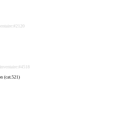
ventaire:#2120
inventaire:#4518
n (cat.521)