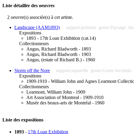
Liste détaillée des oeuvres
2 oeuvre(s) associée(s) à cet artiste.
Landscape (AAM1893)
support:peinture
genre:Paysage
in
Expositions
1893 - 17th Loan Exhibition (cat.14)
Collectionneurs
Angus, Richard Bladworth - 1893
Angus, Richard Bladworth - 1903
Angus, (estate of Richard B.) - 1960
Storm off the Nore
support:aquarelle
genre:Genre incertain
Expositions
1909-1910 - William John and Agnes Learmont Collectio
Collectionneurs
Learmont, William John - 1909
Art Association of Montreal - 1909-1910
Musée des beaux-arts de Montréal - 1960
Liste des expositions
1893
-
17th Loan Exhibition