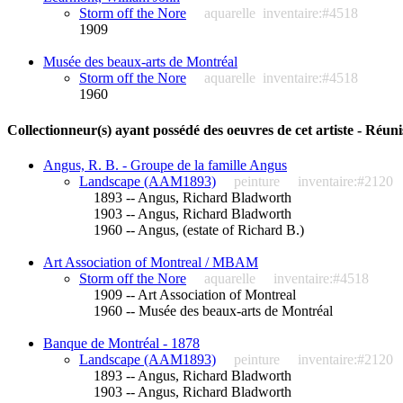
Storm off the Nore
aquarelle
inventaire:#4518
1909
Musée des beaux-arts de Montréal
Storm off the Nore
aquarelle
inventaire:#4518
1960
Collectionneur(s) ayant possédé des oeuvres de cet artiste - Réuni
Angus, R. B. - Groupe de la famille Angus
Landscape (AAM1893)
peinture
inventaire:#2120
1893 -- Angus, Richard Bladworth
1903 -- Angus, Richard Bladworth
1960 -- Angus, (estate of Richard B.)
Art Association of Montreal / MBAM
Storm off the Nore
aquarelle
inventaire:#4518
1909 -- Art Association of Montreal
1960 -- Musée des beaux-arts de Montréal
Banque de Montréal - 1878
Landscape (AAM1893)
peinture
inventaire:#2120
1893 -- Angus, Richard Bladworth
1903 -- Angus, Richard Bladworth