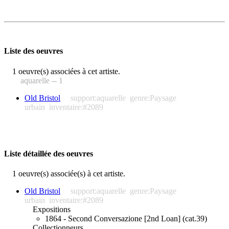
Liste des oeuvres
1 oeuvre(s) associées à cet artiste.
aquarelle -- 1
Old Bristol
support:aquarelle
genre:Paysage
urbain
inventaire:#2089
Liste détaillée des oeuvres
1 oeuvre(s) associée(s) à cet artiste.
Old Bristol
support:aquarelle
genre:Paysage
urbain
inventaire:#2089
Expositions
1864 - Second Conversazione [2nd Loan] (cat.39)
Collectionneurs