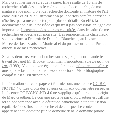
Marc Gauthier sur le sujet de la page. Elle résulte de 13 ans de
recherches réalisées dans le cadre de mon baccalauréat, de ma
maîtrise et de mon projet de recherche doctorale en
histoire de l'art
entre 2007 et 2019. Si l'information peut parfois paraître hermétique,
n'hésitez pas à me contacter pour plus de détails. En effet, la
documentation que je possède et qui n'est pas accessible en ligne est
importante.
L'ensemble des sources consultées
dans le cadre de mes
recherches est décrite sur mon site. Des remerciements chaleureux
sont exprimés à l'endroit de Danielle Blanchette, archiviste au
Musée des beaux-arts de Montréal et du professeur Didier Prioul,
directeur de mes recherches.
Si vous démarrez vos recherches sur le sujet, je recommande le
travail de Janet M. Brooke, notamment l'incontournable
Le goût de
l'art
(1989). Vous pouvez également lire mon
mémoire de maîtrise
ainsi que le
brouillon de ma thèse de doctorat
. Ma
bibliographie
complète
est aussi disponible.
L'information sur cette page est fournie sous une licence
CC BY-
NC-ND 4.0
. Les droits des auteurs originaux doivent être respectés.
La licence CC BY-NC-ND 4.0 ne s'applique qu'au contenu original
de Marc Gauthier. Le contenu protégé par droit d'auteur est diffusé
ici en concordance avec la définition canadienne d'une utilisation
équitable à des fins de recherche et de critique. Le contenu
appartenant au domaine public demeure dans le domaine public.