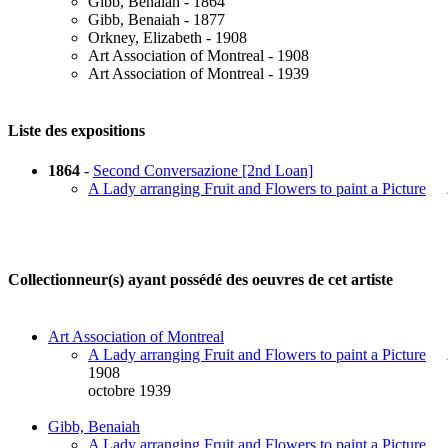
Gibb, Benaiah - 1864
Gibb, Benaiah - 1877
Orkney, Elizabeth - 1908
Art Association of Montreal - 1908
Art Association of Montreal - 1939
Liste des expositions
1864
-
Second Conversazione [2nd Loan]
A Lady arranging Fruit and Flowers to paint a Picture
Collectionneur(s) ayant possédé des oeuvres de cet artiste
Art Association of Montreal
A Lady arranging Fruit and Flowers to paint a Picture
1908
octobre 1939
Gibb, Benaiah
A Lady arranging Fruit and Flowers to paint a Picture