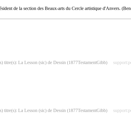
ident de la section des Beaux-arts du Cercle artistique d'Anvers. (Be
s) titre(s): La Lesson (sic) de Dessin (1877TestamentGibb)
support:p
s) titre(s): La Lesson (sic) de Dessin (1877TestamentGibb)
support:p