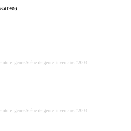
nezit1999)
einture
genre:Scène de genre
inventaire:#2003
einture
genre:Scène de genre
inventaire:#2003