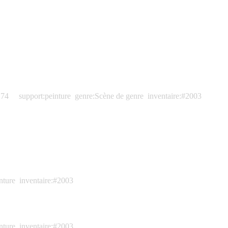
.74
support:peinture
genre:Scène de genre
inventaire:#2003
nture
inventaire:#2003
nture
inventaire:#2003