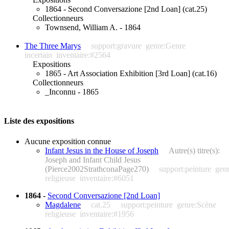
1864 - Second Conversazione [2nd Loan] (cat.25)
Collectionneurs
Townsend, William A. - 1864
The Three Marys
support:gravure
genre:Genre
incertain
inventaire:#2564
Expositions
1865 - Art Association Exhibition [3rd Loan] (cat.16)
Collectionneurs
_Inconnu - 1865
Liste des expositions
Aucune exposition connue
Infant Jesus in the House of Joseph
Autre(s) titre(s):
Joseph and Infant Child Jesus
(Pierce2002StrathconaPage270)
support:peinture
gen
religieuse
inventaire:#6051
1864
-
Second Conversazione [2nd Loan]
Magdalene
cat.25
support:peinture
genre:Scène
religieuse
inventaire:#1956