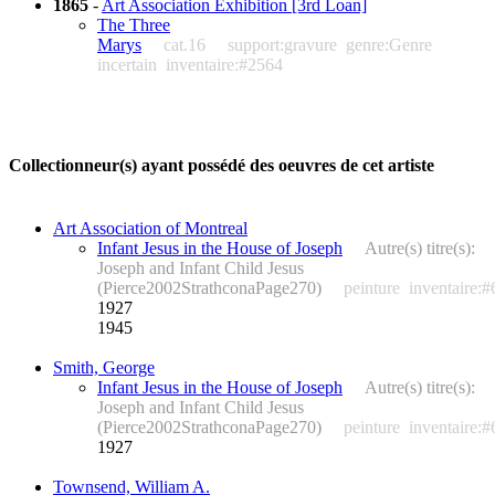
1865
-
Art Association Exhibition [3rd Loan]
The Three
Marys
cat.16
support:gravure
genre:Genre
incertain
inventaire:#2564
Collectionneur(s) ayant possédé des oeuvres de cet artiste
Art Association of Montreal
Infant Jesus in the House of Joseph
Autre(s) titre(s):
Joseph and Infant Child Jesus
(Pierce2002StrathconaPage270)
peinture
inventaire:
1927
1945
Smith, George
Infant Jesus in the House of Joseph
Autre(s) titre(s):
Joseph and Infant Child Jesus
(Pierce2002StrathconaPage270)
peinture
inventaire:
1927
Townsend, William A.