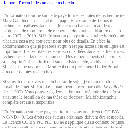
Retour à l'accueil des notes de recherche
L'information fournie sur cette page forme les notes de recherche de
Marc Gauthier sur le sujet de la page. Elle résulte de 13 ans de
recherches réalisées dans le cadre de mon baccalauréat, de ma
maîtrise et de mon projet de recherche doctorale en
histoire de l'art
entre 2007 et 2019. Si l'information peut parfois paraître hermétique,
n'hésitez pas à me contacter pour plus de détails. En effet, la
documentation que je possède et qui n'est pas accessible en ligne est
importante.
L'ensemble des sources consultées
dans le cadre de mes
recherches est décrite sur mon site. Des remerciements chaleureux
sont exprimés à l'endroit de Danielle Blanchette, archiviste au
Musée des beaux-arts de Montréal et du professeur Didier Prioul,
directeur de mes recherches.
Si vous démarrez vos recherches sur le sujet, je recommande le
travail de Janet M. Brooke, notamment l'incontournable
Le goût de
l'art
(1989). Vous pouvez également lire mon
mémoire de maîtrise
ainsi que le
brouillon de ma thèse de doctorat
. Ma
bibliographie
complète
est aussi disponible.
L'information sur cette page est fournie sous une licence
CC BY-
NC-ND 4.0
. Les droits des auteurs originaux doivent être respectés.
La licence CC BY-NC-ND 4.0 ne s'applique qu'au contenu original
de Marc Gauthier. Le contenu protégé par droit d'auteur est diffusé