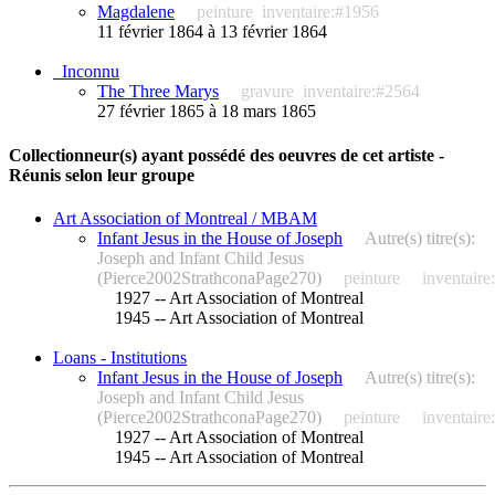
Magdalene
peinture
inventaire:#1956
11 février 1864 à 13 février 1864
_Inconnu
The Three Marys
gravure
inventaire:#2564
27 février 1865 à 18 mars 1865
Collectionneur(s) ayant possédé des oeuvres de cet artiste -
Réunis selon leur groupe
Art Association of Montreal / MBAM
Infant Jesus in the House of Joseph
Autre(s) titre(s):
Joseph and Infant Child Jesus
(Pierce2002StrathconaPage270)
peinture
inventair
1927 -- Art Association of Montreal
1945 -- Art Association of Montreal
Loans - Institutions
Infant Jesus in the House of Joseph
Autre(s) titre(s):
Joseph and Infant Child Jesus
(Pierce2002StrathconaPage270)
peinture
inventair
1927 -- Art Association of Montreal
1945 -- Art Association of Montreal