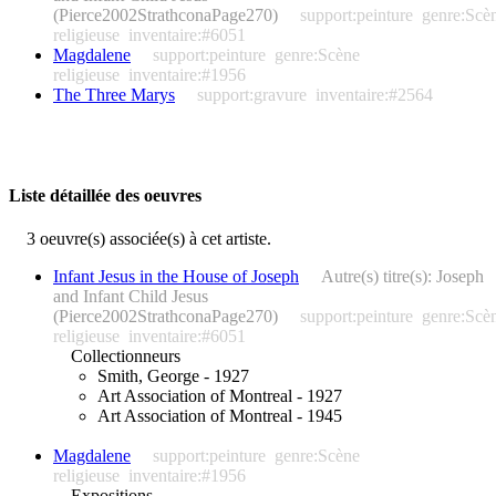
(Pierce2002StrathconaPage270)
support:peinture
genre:Scè
religieuse
inventaire:#6051
Magdalene
support:peinture
genre:Scène
religieuse
inventaire:#1956
The Three Marys
support:gravure
inventaire:#2564
Liste détaillée des oeuvres
3 oeuvre(s) associée(s) à cet artiste.
Infant Jesus in the House of Joseph
Autre(s) titre(s): Joseph
and Infant Child Jesus
(Pierce2002StrathconaPage270)
support:peinture
genre:Scè
religieuse
inventaire:#6051
Collectionneurs
Smith, George - 1927
Art Association of Montreal - 1927
Art Association of Montreal - 1945
Magdalene
support:peinture
genre:Scène
religieuse
inventaire:#1956
Expositions