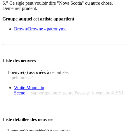
S." Ce sigle peut vouloir dire "Nova Scotia" ou autre chose.
Demeurer prudent.
Groupe auquel cet artiste appartient
Brown/Browne - patronyme
Liste des oeuvres
1 oeuvre(s) associées à cet artiste.
peinture -- 1
White Mountain
Scene
support:peinture
genre:Paysage
inventaire:#1953
Liste détaillée des oeuvres
1 oeuvre(s) associée(s) à cet artiste.