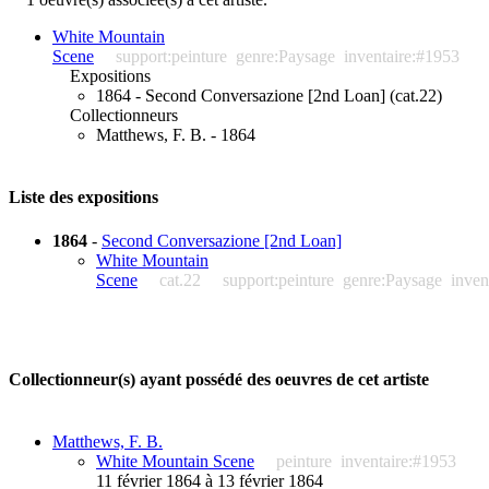
White Mountain
Scene
support:peinture
genre:Paysage
inventaire:#1953
Expositions
1864 - Second Conversazione [2nd Loan] (cat.22)
Collectionneurs
Matthews, F. B. - 1864
Liste des expositions
1864
-
Second Conversazione [2nd Loan]
White Mountain
Scene
cat.22
support:peinture
genre:Paysage
inven
Collectionneur(s) ayant possédé des oeuvres de cet artiste
Matthews, F. B.
White Mountain Scene
peinture
inventaire:#1953
11 février 1864 à 13 février 1864