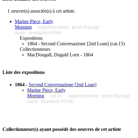
1 oeuvre(s) associée(s) à cet artiste.
Marine Piece, Early
Morning
support:peinture
genre:Paysage
marin
inventaire:#1946
Expositions
1864 - Second Conversazione [2nd Loan] (cat.15)
Collectionneurs
MacDougall, Dugald Lorn - 1864
Liste des expositions
1864
-
Second Conversazione [2nd Loan]
Marine Piece, Early
Morning
cat.15
support:peinture
genre:Paysage
marin
inventaire:#1946
Collectionneur(s) ayant possédé des oeuvres de cet artiste