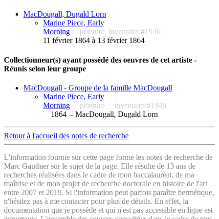
MacDougall, Dugald Lorn
Marine Piece, Early
Morning
peinture
inventaire:#1946
11 février 1864 à 13 février 1864
Collectionneur(s) ayant possédé des oeuvres de cet artiste -
Réunis selon leur groupe
MacDougall - Groupe de la famille MacDougall
Marine Piece, Early
Morning
peinture
inventaire:#1946
1864 -- MacDougall, Dugald Lorn
Retour à l'accueil des notes de recherche
L'information fournie sur cette page forme les notes de recherche de
Marc Gauthier sur le sujet de la page. Elle résulte de 13 ans de
recherches réalisées dans le cadre de mon baccalauréat, de ma
maîtrise et de mon projet de recherche doctorale en
histoire de l'art
entre 2007 et 2019. Si l'information peut parfois paraître hermétique,
n'hésitez pas à me contacter pour plus de détails. En effet, la
documentation que je possède et qui n'est pas accessible en ligne est
importante.
L'ensemble des sources consultées
dans le cadre de mes