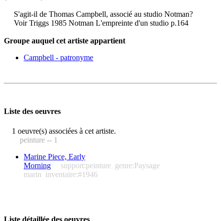
S'agit-il de Thomas Campbell, associé au studio Notman?
Voir Triggs 1985 Notman L'empreinte d'un studio p.164
Groupe auquel cet artiste appartient
Campbell - patronyme
Liste des oeuvres
1 oeuvre(s) associées à cet artiste.
peinture -- 1
Marine Piece, Early
Morning
support:peinture
genre:Paysage
marin
inventaire:#1946
Liste détaillée des oeuvres