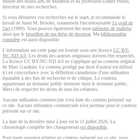
Musée des beaux-arts de Montréal et du professeur Didier Prioul,
directeur de mes recherches.
Si vous démarrez vos recherches sur le sujet, je recommande le
travail de Janet M. Brooke, notamment l'incontournable
Le goût de
l'art
(1989). Vous pouvez également lire mon
mémoire de maîtrise
ainsi que le
brouillon de ma thèse de doctorat
. Ma
bibliographie
complète
est aussi disponible.
L'information sur cette page est fournie sous une licence
CC BY-
NC-ND 4.0
. Les droits des auteurs originaux doivent être respectés.
La licence CC BY-NC-ND 4.0 ne s'applique qu'au contenu original
de Marc Gauthier. Le contenu protégé par droit d'auteur est diffusé
ici en concordance avec la définition canadienne d'une utilisation
équitable à des fins de recherche et de critique. Le contenu
appartenant au domaine public demeure dans le domaine public.
Merci de respecter les droits de tous les créateurs.
Aucune utilisation commerciale n'est faite du contenu présenté sur
ce site. Aucune utilisation commerciale n'est permise pour le contenu
présenté sur ce site.
La date de la dernière mise à jour est le 11 juillet 2026. La
chronologie complète des changements
est disponible
.
Pour toute question relative au contenu présenté sur ce site, vous