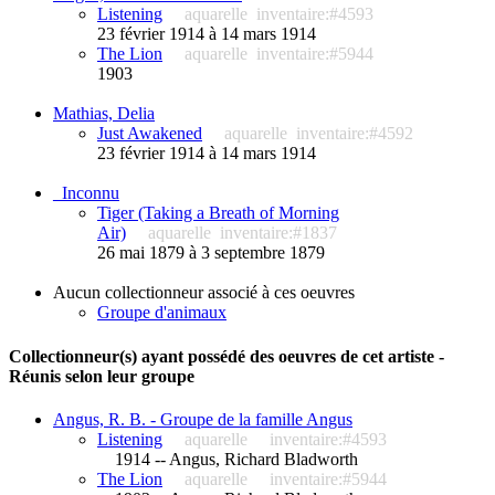
Listening
aquarelle
inventaire:#4593
23 février 1914 à 14 mars 1914
The Lion
aquarelle
inventaire:#5944
1903
Mathias, Delia
Just Awakened
aquarelle
inventaire:#4592
23 février 1914 à 14 mars 1914
_Inconnu
Tiger (Taking a Breath of Morning
Air)
aquarelle
inventaire:#1837
26 mai 1879 à 3 septembre 1879
Aucun collectionneur associé à ces oeuvres
Groupe d'animaux
Collectionneur(s) ayant possédé des oeuvres de cet artiste -
Réunis selon leur groupe
Angus, R. B. - Groupe de la famille Angus
Listening
aquarelle
inventaire:#4593
1914 -- Angus, Richard Bladworth
The Lion
aquarelle
inventaire:#5944