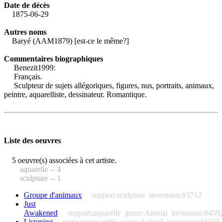
Date de décès
1875-06-29
Autres noms
Baryé (AAM1879) [est-ce le même?]
Commentaires biographiques
Benezit1999:
Français.
Sculpteur de sujets allégoriques, figures, nus, portraits, animaux,
peintre, aquarelliste, dessinateur. Romantique.
Liste des oeuvres
5 oeuvre(s) associées à cet artiste.
aquarelle -- 4
sculpture -- 1
Groupe d'animaux
support:sculpture
inventaire:#3712
Just
Awakened
support:aquarelle
genre:Animal
inventaire:#459
Listening
support:aquarelle
genre:Animal
inventaire:#4593