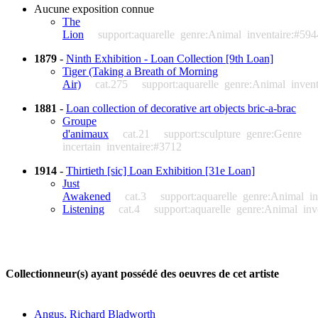
Aucune exposition connue
The
Lion
support:aquarelle
genre:Animal
inventaire:#594
1879
-
Ninth Exhibition - Loan Collection [9th Loan]
Tiger (Taking a Breath of Morning
Air)
cat.275
support:aquarelle
genre:Animal
inven
1881
-
Loan collection of decorative art objects bric-a-brac
Groupe
d'animaux
cat.21
support:sculpture
genre:Genre
incertain
inventaire:#3712
1914
-
Thirtieth [sic] Loan Exhibition [31e Loan]
Just
Awakened
cat.3
support:aquarelle
genre:Animal
i
Listening
cat.4
support:aquarelle
genre:Animal
inv
Collectionneur(s) ayant possédé des oeuvres de cet artiste
Angus, Richard Bladworth