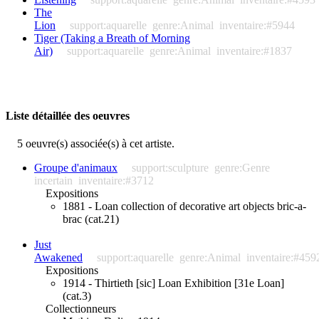
The
Lion
support:aquarelle
genre:Animal
inventaire:#5944
Tiger (Taking a Breath of Morning
Air)
support:aquarelle
genre:Animal
inventaire:#1837
Liste détaillée des oeuvres
5 oeuvre(s) associée(s) à cet artiste.
Groupe d'animaux
support:sculpture
genre:Genre
incertain
inventaire:#3712
Expositions
1881 - Loan collection of decorative art objects bric-a-
brac (cat.21)
Just
Awakened
support:aquarelle
genre:Animal
inventaire:#459
Expositions
1914 - Thirtieth [sic] Loan Exhibition [31e Loan]
(cat.3)
Collectionneurs