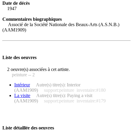
Date de décès
1947
Commentaires biographiques
Associé de la Société Nationale des Beaux-Arts (A.S.N.B.)
(AAM1909)
Liste des oeuvres
2 oeuvre(s) associées à cet artiste.
peinture -- 2
Intérieur
Autre(s) titre(s): Interior
(AAM1909)
support:peinture
inventaire:#180
La visite
Autre(s) titre(s): Paying a visit
(AAM1909)
support:peinture
inventaire:#179
Liste détaillée des oeuvres