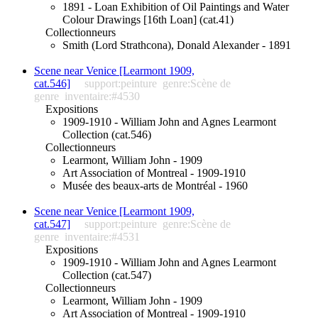
1891 - Loan Exhibition of Oil Paintings and Water
Colour Drawings [16th Loan] (cat.41)
Collectionneurs
Smith (Lord Strathcona), Donald Alexander - 1891
Scene near Venice [Learmont 1909,
cat.546]
support:peinture
genre:Scène de
genre
inventaire:#4530
Expositions
1909-1910 - William John and Agnes Learmont
Collection (cat.546)
Collectionneurs
Learmont, William John - 1909
Art Association of Montreal - 1909-1910
Musée des beaux-arts de Montréal - 1960
Scene near Venice [Learmont 1909,
cat.547]
support:peinture
genre:Scène de
genre
inventaire:#4531
Expositions
1909-1910 - William John and Agnes Learmont
Collection (cat.547)
Collectionneurs
Learmont, William John - 1909
Art Association of Montreal - 1909-1910