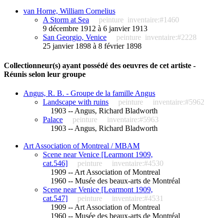
van Horne, William Cornelius
A Storm at Sea
peinture
inventaire:#1460
9 décembre 1912 à 6 janvier 1913
San Georgio, Venice
peinture
inventaire:#2228
25 janvier 1898 à 8 février 1898
Collectionneur(s) ayant possédé des oeuvres de cet artiste -
Réunis selon leur groupe
Angus, R. B. - Groupe de la famille Angus
Landscape with ruins
peinture
inventaire:#5962
1903 -- Angus, Richard Bladworth
Palace
peinture
inventaire:#5963
1903 -- Angus, Richard Bladworth
Art Association of Montreal / MBAM
Scene near Venice [Learmont 1909,
cat.546]
peinture
inventaire:#4530
1909 -- Art Association of Montreal
1960 -- Musée des beaux-arts de Montréal
Scene near Venice [Learmont 1909,
cat.547]
peinture
inventaire:#4531
1909 -- Art Association of Montreal
1960 -- Musée des beaux-arts de Montréal