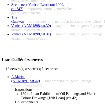
genre
inventaire:#4530
Scene near Venice [Learmont 1909,
cat.547]
support:peinture
genre:Scène de
genre
inventaire:#4531
The
Gateway
support:peinture
genre:Architecture
inventaire:#4
Venice (AAM1898,cat.30)
support:peinture
genre:Paysage
urbain
inventaire:#2229
Venice (AAM1898,cat.31)
support:peinture
genre:Paysage
urbain
inventaire:#2230
Liste détaillée des oeuvres
13 oeuvre(s) associée(s) à cet artiste.
A Marine
(AAM1891,cat.42)
support:peinture
genre:Paysage
marin
inventaire:#4133
Expositions
1891 - Loan Exhibition of Oil Paintings and Water
Colour Drawings [16th Loan] (cat.42)
Collectionneurs