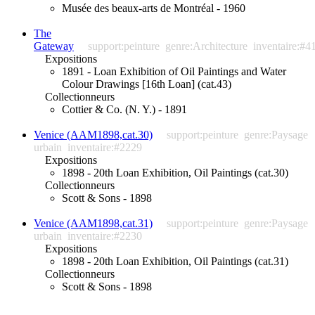
Musée des beaux-arts de Montréal - 1960
The
Gateway
support:peinture
genre:Architecture
inventaire:#4
Expositions
1891 - Loan Exhibition of Oil Paintings and Water
Colour Drawings [16th Loan] (cat.43)
Collectionneurs
Cottier & Co. (N. Y.) - 1891
Venice (AAM1898,cat.30)
support:peinture
genre:Paysage
urbain
inventaire:#2229
Expositions
1898 - 20th Loan Exhibition, Oil Paintings (cat.30)
Collectionneurs
Scott & Sons - 1898
Venice (AAM1898,cat.31)
support:peinture
genre:Paysage
urbain
inventaire:#2230
Expositions
1898 - 20th Loan Exhibition, Oil Paintings (cat.31)
Collectionneurs
Scott & Sons - 1898