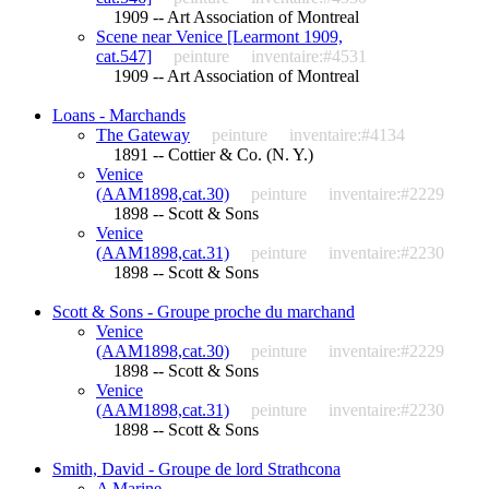
1909 -- Art Association of Montreal
Scene near Venice [Learmont 1909,
cat.547]
peinture
inventaire:#4531
1909 -- Art Association of Montreal
Loans - Marchands
The Gateway
peinture
inventaire:#4134
1891 -- Cottier & Co. (N. Y.)
Venice
(AAM1898,cat.30)
peinture
inventaire:#2229
1898 -- Scott & Sons
Venice
(AAM1898,cat.31)
peinture
inventaire:#2230
1898 -- Scott & Sons
Scott & Sons - Groupe proche du marchand
Venice
(AAM1898,cat.30)
peinture
inventaire:#2229
1898 -- Scott & Sons
Venice
(AAM1898,cat.31)
peinture
inventaire:#2230
1898 -- Scott & Sons
Smith, David - Groupe de lord Strathcona
A Marine