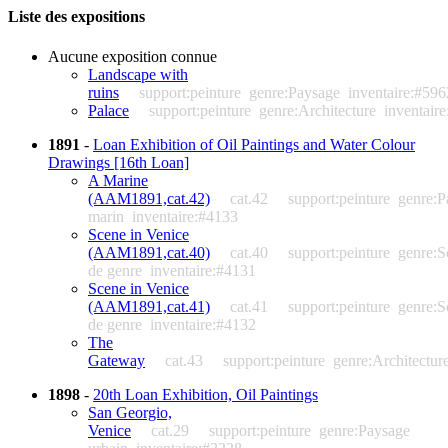
Liste des expositions
Aucune exposition connue
Landscape with
ruins
support:peinture
genre:Paysage
inventaire:#596
Palace
support:peinture
genre:Architecture
inventair
1891
-
Loan Exhibition of Oil Paintings and Water Colour
Drawings [16th Loan]
A Marine
(AAM1891,cat.42)
cat.42
support:peinture
genre:P
marin
inventaire:#4133
Scene in Venice
(AAM1891,cat.40)
cat.40
support:peinture
genre:S
de genre
inventaire:#4131
Scene in Venice
(AAM1891,cat.41)
cat.41
support:peinture
genre:S
de genre
inventaire:#4132
The
Gateway
cat.43
support:peinture
genre:Architectur
1898
-
20th Loan Exhibition, Oil Paintings
San Georgio,
Venice
cat.29
support:peinture
genre:Paysage