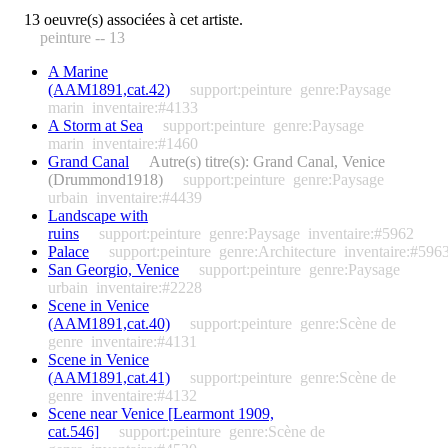
13 oeuvre(s) associées à cet artiste.
peinture -- 13
A Marine
(AAM1891,cat.42)
support:peinture
genre:Paysage
marin
inventaire:#4133
A Storm at Sea
support:peinture
genre:Paysage
marin
inventaire:#1460
Grand Canal
Autre(s) titre(s): Grand Canal, Venice
(Drummond1918)
support:peinture
genre:Paysage
urbain
inventaire:#4439
Landscape with
ruins
support:peinture
genre:Paysage
inventaire:#5962
Palace
support:peinture
genre:Architecture
inventaire:#596
San Georgio, Venice
support:peinture
genre:Paysage
urbain
inventaire:#2228
Scene in Venice
(AAM1891,cat.40)
support:peinture
genre:Scène de
genre
inventaire:#4131
Scene in Venice
(AAM1891,cat.41)
support:peinture
genre:Scène de
genre
inventaire:#4132
Scene near Venice [Learmont 1909,
cat.546]
support:peinture
genre:Scène de