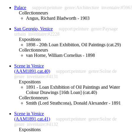
Palace
support:peinture
genre:Architecture
inventaire:#596
Collectionneurs
Angus, Richard Bladworth - 1903
San Georgio, Venice
support:peinture
genre:Paysage
urbain
inventaire:#2228
Expositions
1898 - 20th Loan Exhibition, Oil Paintings (cat.29)
Collectionneurs
van Horne, William Cornelius - 1898
Scene in Venice
(AAM1891,cat.40)
support:peinture
genre:Scène de
genre
inventaire:#4131
Expositions
1891 - Loan Exhibition of Oil Paintings and Water
Colour Drawings [16th Loan] (cat.40)
Collectionneurs
Smith (Lord Strathcona), Donald Alexander - 1891
Scene in Venice
(AAM1891,cat.41)
support:peinture
genre:Scène de
genre
inventaire:#4132
Expositions