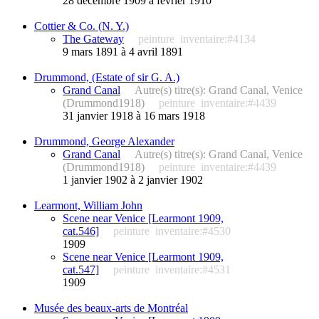
28 décembre 1909 à février 1910
Cottier & Co. (N. Y.)
The Gateway
peinture
inventaire:#4134
9 mars 1891 à 4 avril 1891
Drummond, (Estate of sir G. A.)
Grand Canal
Autre(s) titre(s): Grand Canal, Venice
(Drummond1918)
peinture
inventaire:#4439
31 janvier 1918 à 16 mars 1918
Drummond, George Alexander
Grand Canal
Autre(s) titre(s): Grand Canal, Venice
(Drummond1918)
peinture
inventaire:#4439
1 janvier 1902 à 2 janvier 1902
Learmont, William John
Scene near Venice [Learmont 1909,
cat.546]
peinture
inventaire:#4530
1909
Scene near Venice [Learmont 1909,
cat.547]
peinture
inventaire:#4531
1909
Musée des beaux-arts de Montréal