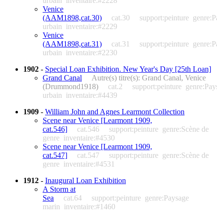
urbain
inventaire:#2228
Venice
(AAM1898,cat.30)
cat.30
support:peinture
genre:P
urbain
inventaire:#2229
Venice
(AAM1898,cat.31)
cat.31
support:peinture
genre:P
urbain
inventaire:#2230
1902
-
Special Loan Exhibition. New Year's Day [25th Loan]
Grand Canal
Autre(s) titre(s): Grand Canal, Venice
(Drummond1918)
cat.2
support:peinture
genre:Pay
urbain
inventaire:#4439
1909
-
William John and Agnes Learmont Collection
Scene near Venice [Learmont 1909,
cat.546]
cat.546
support:peinture
genre:Scène de
genre
inventaire:#4530
Scene near Venice [Learmont 1909,
cat.547]
cat.547
support:peinture
genre:Scène de
genre
inventaire:#4531
1912
-
Inaugural Loan Exhibition
A Storm at
Sea
cat.64
support:peinture
genre:Paysage
marin
inventaire:#1460