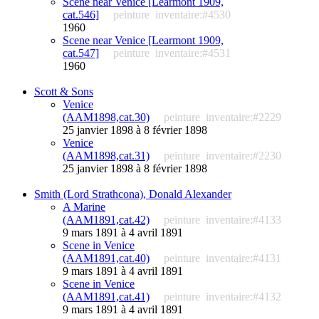
Scene near Venice [Learmont 1909,
cat.546]
peinture
inventaire:#4530
1960
Scene near Venice [Learmont 1909,
cat.547]
peinture
inventaire:#4531
1960
Scott & Sons
Venice
(AAM1898,cat.30)
peinture
inventaire:#2229
25 janvier 1898 à 8 février 1898
Venice
(AAM1898,cat.31)
peinture
inventaire:#2230
25 janvier 1898 à 8 février 1898
Smith (Lord Strathcona), Donald Alexander
A Marine
(AAM1891,cat.42)
peinture
inventaire:#4133
9 mars 1891 à 4 avril 1891
Scene in Venice
(AAM1891,cat.40)
peinture
inventaire:#4131
9 mars 1891 à 4 avril 1891
Scene in Venice
(AAM1891,cat.41)
peinture
inventaire:#4132
9 mars 1891 à 4 avril 1891