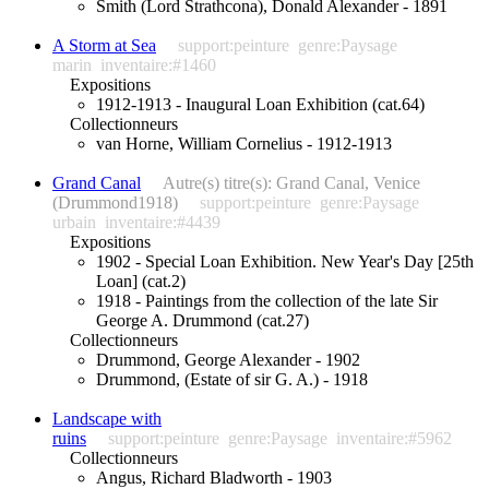
Smith (Lord Strathcona), Donald Alexander - 1891
A Storm at Sea
support:peinture
genre:Paysage
marin
inventaire:#1460
Expositions
1912-1913 - Inaugural Loan Exhibition (cat.64)
Collectionneurs
van Horne, William Cornelius - 1912-1913
Grand Canal
Autre(s) titre(s): Grand Canal, Venice
(Drummond1918)
support:peinture
genre:Paysage
urbain
inventaire:#4439
Expositions
1902 - Special Loan Exhibition. New Year's Day [25th
Loan] (cat.2)
1918 - Paintings from the collection of the late Sir
George A. Drummond (cat.27)
Collectionneurs
Drummond, George Alexander - 1902
Drummond, (Estate of sir G. A.) - 1918
Landscape with
ruins
support:peinture
genre:Paysage
inventaire:#5962
Collectionneurs
Angus, Richard Bladworth - 1903