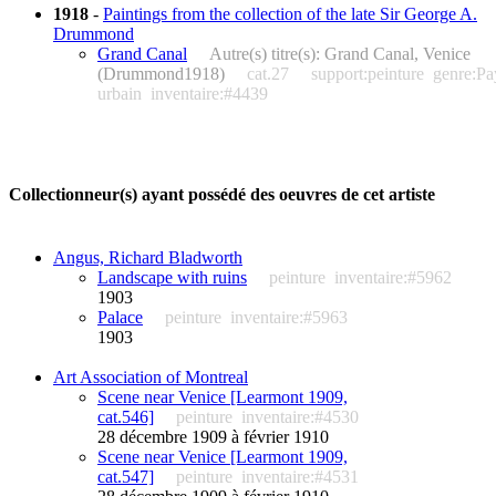
1918
-
Paintings from the collection of the late Sir George A.
Drummond
Grand Canal
Autre(s) titre(s): Grand Canal, Venice
(Drummond1918)
cat.27
support:peinture
genre:Pa
urbain
inventaire:#4439
Collectionneur(s) ayant possédé des oeuvres de cet artiste
Angus, Richard Bladworth
Landscape with ruins
peinture
inventaire:#5962
1903
Palace
peinture
inventaire:#5963
1903
Art Association of Montreal
Scene near Venice [Learmont 1909,
cat.546]
peinture
inventaire:#4530
28 décembre 1909 à février 1910
Scene near Venice [Learmont 1909,
cat.547]
peinture
inventaire:#4531