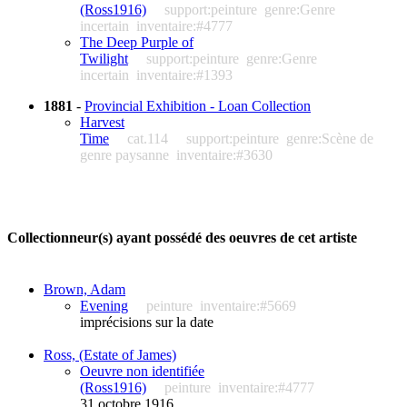
(Ross1916)
support:peinture
genre:Genre
incertain
inventaire:#4777
The Deep Purple of
Twilight
support:peinture
genre:Genre
incertain
inventaire:#1393
1881
-
Provincial Exhibition - Loan Collection
Harvest
Time
cat.114
support:peinture
genre:Scène de
genre paysanne
inventaire:#3630
Collectionneur(s) ayant possédé des oeuvres de cet artiste
Brown, Adam
Evening
peinture
inventaire:#5669
imprécisions sur la date
Ross, (Estate of James)
Oeuvre non identifiée
(Ross1916)
peinture
inventaire:#4777
31 octobre 1916