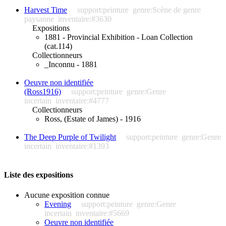
Harvest Time
support:peinture
genre:Scène de genre
paysanne
inventaire:#3630
Expositions
1881 - Provincial Exhibition - Loan Collection
(cat.114)
Collectionneurs
_Inconnu - 1881
Oeuvre non identifiée
(Ross1916)
support:peinture
genre:Genre
incertain
inventaire:#4777
Collectionneurs
Ross, (Estate of James) - 1916
The Deep Purple of Twilight
support:peinture
genre:Genre
incertain
inventaire:#1393
Liste des expositions
Aucune exposition connue
Evening
support:peinture
genre:Genre
incertain
inventaire:#5669
Oeuvre non identifiée