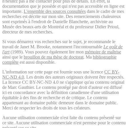
n'hésitez pas à me contacter pour plus de détails. En effet, la
documentation que je possède et qui n'est pas accessible en ligne est
importante.
L'ensemble des sources consultées
dans le cadre de mes
recherches est décrite sur mon site. Des remerciements chaleureux
sont exprimés à l'endroit de Danielle Blanchette, archiviste au
Musée des beaux-arts de Montréal et du professeur Didier Prioul,
directeur de mes recherches.
Si vous démarrez vos recherches sur le sujet, je recommande le
travail de Janet M. Brooke, notamment l'incontournable
Le goût de
l'art
(1989). Vous pouvez également lire mon
mémoire de maîtrise
ainsi que le
brouillon de ma thèse de doctorat
. Ma
bibliographie
complète
est aussi disponible.
L'information sur cette page est fournie sous une licence
CC BY-
NC-ND 4.0
. Les droits des auteurs originaux doivent être respectés.
La licence CC BY-NC-ND 4.0 ne s'applique qu'au contenu original
de Marc Gauthier. Le contenu protégé par droit d'auteur est diffusé
ici en concordance avec la définition canadienne d'une utilisation
équitable à des fins de recherche et de critique. Le contenu
appartenant au domaine public demeure dans le domaine public.
Merci de respecter les droits de tous les créateurs.
Aucune utilisation commerciale n'est faite du contenu présenté sur
ce site. Aucune utilisation commerciale n'est permise pour le contenu
présenté sur ce site.