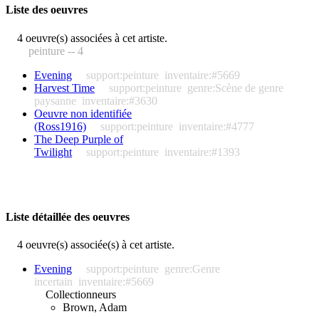
Liste des oeuvres
4 oeuvre(s) associées à cet artiste.
peinture -- 4
Evening
support:peinture
inventaire:#5669
Harvest Time
support:peinture
genre:Scène de genre
paysanne
inventaire:#3630
Oeuvre non identifiée
(Ross1916)
support:peinture
inventaire:#4777
The Deep Purple of
Twilight
support:peinture
inventaire:#1393
Liste détaillée des oeuvres
4 oeuvre(s) associée(s) à cet artiste.
Evening
support:peinture
genre:Genre
incertain
inventaire:#5669
Collectionneurs
Brown, Adam