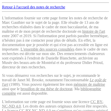
Retour à l'accueil des notes de recherche
L'information fournie sur cette page forme les notes de recherche de
Marc Gauthier sur le sujet de la page. Elle résulte de 13 ans de
recherches réalisées dans le cadre de mon baccalauréat, de ma
maîtrise et de mon projet de recherche doctorale en
histoire de l'art
entre 2007 et 2019. Si l'information peut parfois paraître hermétique,
n'hésitez pas à me contacter pour plus de détails. En effet, la
documentation que je possède et qui n'est pas accessible en ligne est
importante.
L'ensemble des sources consultées
dans le cadre de mes
recherches est décrite sur mon site. Des remerciements chaleureux
sont exprimés à l'endroit de Danielle Blanchette, archiviste au
Musée des beaux-arts de Montréal et du professeur Didier Prioul,
directeur de mes recherches.
Si vous démarrez vos recherches sur le sujet, je recommande le
travail de Janet M. Brooke, notamment l'incontournable
Le goût de
l'art
(1989). Vous pouvez également lire mon
mémoire de maîtrise
ainsi que le
brouillon de ma thèse de doctorat
. Ma
bibliographie
complète
est aussi disponible.
L'information sur cette page est fournie sous une licence
CC BY-
NC-ND 4.0
. Les droits des auteurs originaux doivent être respectés.
La licence CC BY-NC-ND 4.0 ne s'applique qu'au contenu original