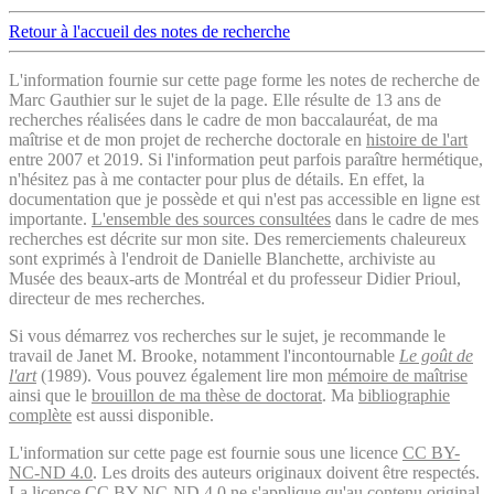
Retour à l'accueil des notes de recherche
L'information fournie sur cette page forme les notes de recherche de
Marc Gauthier sur le sujet de la page. Elle résulte de 13 ans de
recherches réalisées dans le cadre de mon baccalauréat, de ma
maîtrise et de mon projet de recherche doctorale en
histoire de l'art
entre 2007 et 2019. Si l'information peut parfois paraître hermétique,
n'hésitez pas à me contacter pour plus de détails. En effet, la
documentation que je possède et qui n'est pas accessible en ligne est
importante.
L'ensemble des sources consultées
dans le cadre de mes
recherches est décrite sur mon site. Des remerciements chaleureux
sont exprimés à l'endroit de Danielle Blanchette, archiviste au
Musée des beaux-arts de Montréal et du professeur Didier Prioul,
directeur de mes recherches.
Si vous démarrez vos recherches sur le sujet, je recommande le
travail de Janet M. Brooke, notamment l'incontournable
Le goût de
l'art
(1989). Vous pouvez également lire mon
mémoire de maîtrise
ainsi que le
brouillon de ma thèse de doctorat
. Ma
bibliographie
complète
est aussi disponible.
L'information sur cette page est fournie sous une licence
CC BY-
NC-ND 4.0
. Les droits des auteurs originaux doivent être respectés.
La licence CC BY-NC-ND 4.0 ne s'applique qu'au contenu original