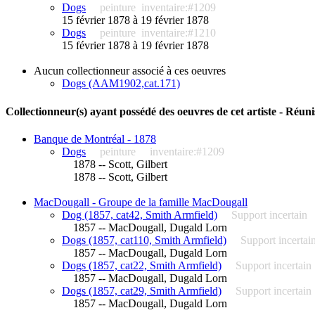
Dogs
peinture
inventaire:#1209
15 février 1878 à 19 février 1878
Dogs
peinture
inventaire:#1210
15 février 1878 à 19 février 1878
Aucun collectionneur associé à ces oeuvres
Dogs (AAM1902,cat.171)
Collectionneur(s) ayant possédé des oeuvres de cet artiste - Réuni
Banque de Montréal - 1878
Dogs
peinture
inventaire:#1209
1878 -- Scott, Gilbert
1878 -- Scott, Gilbert
MacDougall - Groupe de la famille MacDougall
Dog (1857, cat42, Smith Armfield)
Support incertain
1857 -- MacDougall, Dugald Lorn
Dogs (1857, cat110, Smith Armfield)
Support incertai
1857 -- MacDougall, Dugald Lorn
Dogs (1857, cat22, Smith Armfield)
Support incertain
1857 -- MacDougall, Dugald Lorn
Dogs (1857, cat29, Smith Armfield)
Support incertain
1857 -- MacDougall, Dugald Lorn