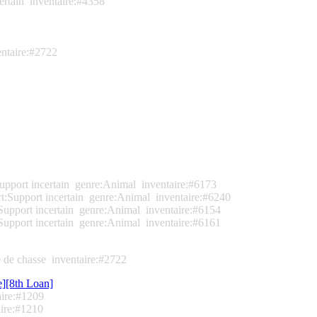
ertain
inventaire:#4358
entaire:#2722
upport incertain
genre:Animal
inventaire:#6173
t:Support incertain
genre:Animal
inventaire:#6240
Support incertain
genre:Animal
inventaire:#6154
Support incertain
genre:Animal
inventaire:#6161
 de chasse
inventaire:#2722
e][8th Loan]
aire:#1209
aire:#1210