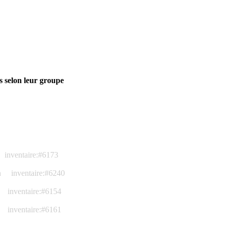
s selon leur groupe
inventaire:#6173
n
inventaire:#6240
inventaire:#6154
inventaire:#6161