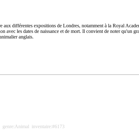
x différentes expositions de Londres, notamment à la Royal Academy, à 
on avec les dates de naissance et de mort. Il convient de noter qu'un gr
nimalier anglais.
genre:Animal
inventaire:#6173