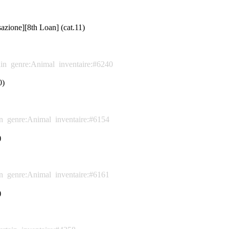
azione][8th Loan] (cat.11)
ain
genre:Animal
inventaire:#6240
0)
n
genre:Animal
inventaire:#6154
)
n
genre:Animal
inventaire:#6161
)