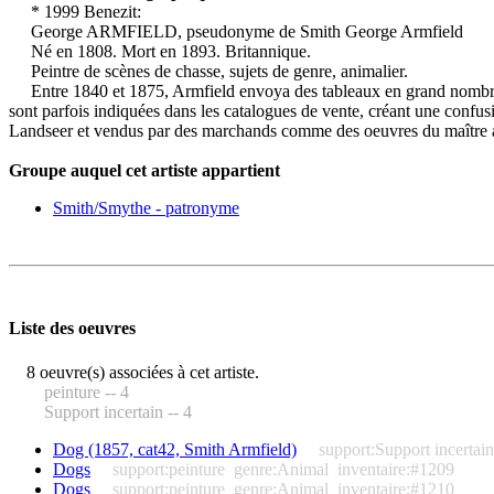
* 1999 Benezit:
George ARMFIELD, pseudonyme de Smith George Armfield
Né en 1808. Mort en 1893. Britannique.
Peintre de scènes de chasse, sujets de genre, animalier.
Entre 1840 et 1875, Armfield envoya des tableaux en grand nombre au
sont parfois indiquées dans les catalogues de vente, créant une confusi
Landseer et vendus par des marchands comme des oeuvres du maître a
Groupe auquel cet artiste appartient
Smith/Smythe - patronyme
Liste des oeuvres
8 oeuvre(s) associées à cet artiste.
peinture -- 4
Support incertain -- 4
Dog (1857, cat42, Smith Armfield)
support:Support incertain
Dogs
support:peinture
genre:Animal
inventaire:#1209
Dogs
support:peinture
genre:Animal
inventaire:#1210