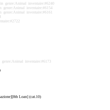
ain
genre:Animal
inventaire:#6240
n
genre:Animal
inventaire:#6154
n
genre:Animal
inventaire:#6161
8
entaire:#2722
genre:Animal
inventaire:#6173
)
azione][8th Loan] (cat.10)