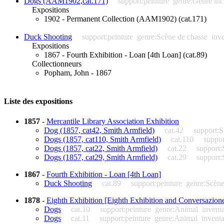
Dogs (AAM1902,cat.171)
support:peinture
genre:Genre inc
Expositions
1902 - Permanent Collection (AAM1902) (cat.171)
Duck Shooting
support:peinture
genre:Scène de chasse
inv
Expositions
1867 - Fourth Exhibition - Loan [4th Loan] (cat.89)
Collectionneurs
Popham, John - 1867
Liste des expositions
1857
-
Mercantile Library Association Exhibition
Dog (1857, cat42, Smith Armfield)
cat.42
support:S
Dogs (1857, cat110, Smith Armfield)
cat.110
suppor
Dogs (1857, cat22, Smith Armfield)
cat.22
support:
Dogs (1857, cat29, Smith Armfield)
cat.29
support:
1867
-
Fourth Exhibition - Loan [4th Loan]
Duck Shooting
cat.89
support:peinture
genre:Scène
1878
-
Eighth Exhibition [Eighth Exhibition and Conversazion
Dogs
cat.10
support:peinture
genre:Animal
invent
Dogs
cat.11
support:peinture
genre:Animal
invent