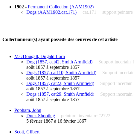
1902
-
Permanent Collection (AAM1902)
Dogs (AAM1902,cat.171)
cat.171
support:peinture
Collectionneur(s) ayant possédé des oeuvres de cet artiste
MacDougall, Dugald Lorn
Dog (1857, cat42, Smith Armfield)
Support incertain
août 1857 à septembre 1857
Dogs (1857, cat110, Smith Armfield)
Support incertai
août 1857 à septembre 1857
Dogs (1857, cat22, Smith Armfield)
Support incertain
août 1857 à septembre 1857
Dogs (1857, cat29, Smith Armfield)
Support incertain
août 1857 à septembre 1857
Popham, John
Duck Shooting
peinture
inventaire:#2722
5 février 1867 à 16 février 1867
Scott, Gilbert