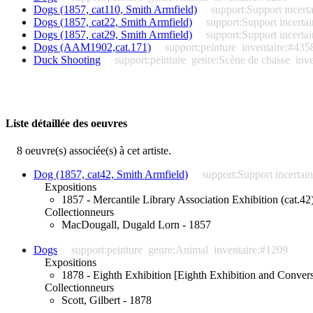
Dogs (1857, cat110, Smith Armfield)
support:Support incert
Dogs (1857, cat22, Smith Armfield)
support:Support incertai
Dogs (1857, cat29, Smith Armfield)
support:Support incertai
Dogs (AAM1902,cat.171)
support:peinture
inventaire:#435
Duck Shooting
support:peinture
genre:Scène de chasse
inv
Liste détaillée des oeuvres
8 oeuvre(s) associée(s) à cet artiste.
Dog (1857, cat42, Smith Armfield)
support:Support incertain
Expositions
1857 - Mercantile Library Association Exhibition (cat.42
Collectionneurs
MacDougall, Dugald Lorn - 1857
Dogs
support:peinture
genre:Animal
inventaire:#1209
Expositions
1878 - Eighth Exhibition [Eighth Exhibition and Convers
Collectionneurs
Scott, Gilbert - 1878