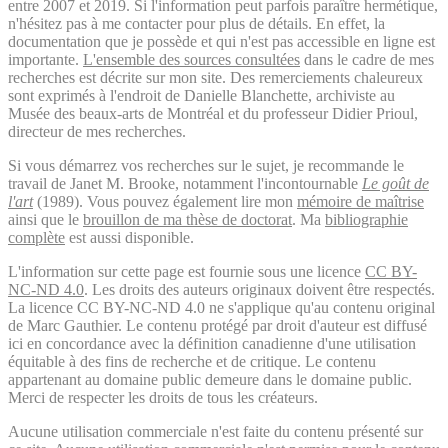
entre 2007 et 2019. Si l'information peut parfois paraître hermétique,
n'hésitez pas à me contacter pour plus de détails. En effet, la
documentation que je possède et qui n'est pas accessible en ligne est
importante.
L'ensemble des sources consultées
dans le cadre de mes
recherches est décrite sur mon site. Des remerciements chaleureux
sont exprimés à l'endroit de Danielle Blanchette, archiviste au
Musée des beaux-arts de Montréal et du professeur Didier Prioul,
directeur de mes recherches.
Si vous démarrez vos recherches sur le sujet, je recommande le
travail de Janet M. Brooke, notamment l'incontournable
Le goût de
l'art
(1989). Vous pouvez également lire mon
mémoire de maîtrise
ainsi que le
brouillon de ma thèse de doctorat
. Ma
bibliographie
complète
est aussi disponible.
L'information sur cette page est fournie sous une licence
CC BY-
NC-ND 4.0
. Les droits des auteurs originaux doivent être respectés.
La licence CC BY-NC-ND 4.0 ne s'applique qu'au contenu original
de Marc Gauthier. Le contenu protégé par droit d'auteur est diffusé
ici en concordance avec la définition canadienne d'une utilisation
équitable à des fins de recherche et de critique. Le contenu
appartenant au domaine public demeure dans le domaine public.
Merci de respecter les droits de tous les créateurs.
Aucune utilisation commerciale n'est faite du contenu présenté sur