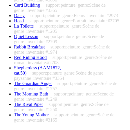
Card Building
support:peinture
genre:Scène de
genre
inventaire:#3365
Daisy
support:peinture
genre:Fleurs
inventaire:#2973
Head
support:peinture
genre:Portrait
inventaire:#2705
La Toilette
support:peinture
genre:Scène de
genre
inventaire:#1205
Quiet Lesson
support:peinture
genre:Scène de
genre
inventaire:#2709
Rabbit Breakfast
support:peinture
genre:Scène de
genre
inventaire:#1974
Red Riding Hood
support:peinture
genre:Scène de
roman
inventaire:#2708
Shepherdess (AAM1872,
cat.50)
support:peinture
genre:Scène de genre
paysanne
inventaire:#3364
The Guardian Angel
support:peinture
genre:Scène de
genre
inventaire:#1757
The Morning Bath
support:peinture
genre:Scène de
genre
inventaire:#1249
The Rival Piper
support:peinture
genre:Scène de
genre
inventaire:#1250
The Young Mother
support:peinture
genre:Scène de
genre
inventaire:#3165