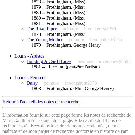
1878 -- Frothingham, (Miss)
1879 -- Frothingham, (Miss)
1880 -- Frothingham, (Miss)
1880 -- Frothingham, (Miss)
1881 -- Frothingham, (Miss)
The Rival Piper
peinture
inventaire:#1250
1878 -- Frothingham, (Miss)
The Young Mother
peinture
inventaire:#3165
1870 -- Frothingham, George Henry
Loans - Artistes
Building A Card House
peinture
inventaire:#3698
1881 -- _Inconnu (peut-être l'artiste)
Loans - Femmes
Daisy
peinture
inventaire:#2973
1868 -- Frothingham, (Mrs. George Henry)
Retour à l'accueil des notes de recherche
L'information fournie sur cette page forme les notes de recherche de
Marc Gauthier sur le sujet de la page. Elle résulte de 13 ans de
recherches réalisées dans le cadre de mon baccalauréat, de ma
maîtrise et de mon projet de recherche doctorale en
histoire de l'art