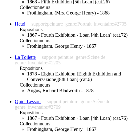
1868 - Fifth Exhibition [5th Loan] (cat.26)
Collectionneurs
Frothingham, (Mrs. George Henry) - 1868
Head
support:peinture
genre:Portrait
inventaire:#2705
Expositions
1867 - Fourth Exhibition - Loan [4th Loan] (cat.72)
Collectionneurs
Frothingham, George Henry - 1867
La Toilette
support:peinture
genre:Scène de
genre
inventaire:#1205
Expositions
1878 - Eighth Exhibition [Eighth Exhibition and
Conversazione][8th Loan] (cat.6)
Collectionneurs
Angus, Richard Bladworth - 1878
Quiet Lesson
support:peinture
genre:Scène de
genre
inventaire:#2709
Expositions
1867 - Fourth Exhibition - Loan [4th Loan] (cat.76)
Collectionneurs
Frothingham, George Henry - 1867