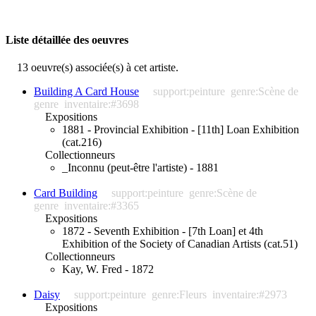
Liste détaillée des oeuvres
13 oeuvre(s) associée(s) à cet artiste.
Building A Card House
support:peinture
genre:Scène de
genre
inventaire:#3698
Expositions
1881 - Provincial Exhibition - [11th] Loan Exhibition
(cat.216)
Collectionneurs
_Inconnu (peut-être l'artiste) - 1881
Card Building
support:peinture
genre:Scène de
genre
inventaire:#3365
Expositions
1872 - Seventh Exhibition - [7th Loan] et 4th
Exhibition of the Society of Canadian Artists (cat.51)
Collectionneurs
Kay, W. Fred - 1872
Daisy
support:peinture
genre:Fleurs
inventaire:#2973
Expositions