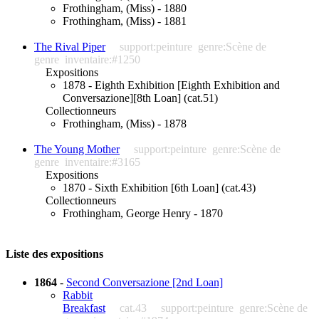
Frothingham, (Miss) - 1880
Frothingham, (Miss) - 1881
The Rival Piper
support:peinture
genre:Scène de
genre
inventaire:#1250
Expositions
1878 - Eighth Exhibition [Eighth Exhibition and
Conversazione][8th Loan] (cat.51)
Collectionneurs
Frothingham, (Miss) - 1878
The Young Mother
support:peinture
genre:Scène de
genre
inventaire:#3165
Expositions
1870 - Sixth Exhibition [6th Loan] (cat.43)
Collectionneurs
Frothingham, George Henry - 1870
Liste des expositions
1864
-
Second Conversazione [2nd Loan]
Rabbit
Breakfast
cat.43
support:peinture
genre:Scène de