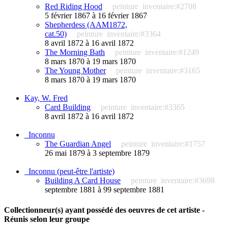
Red Riding Hood
peinture
inventaire:#2708
5 février 1867 à 16 février 1867
Shepherdess (AAM1872,
cat.50)
peinture
inventaire:#3364
8 avril 1872 à 16 avril 1872
The Morning Bath
peinture
inventaire:#1249
8 mars 1870 à 19 mars 1870
The Young Mother
peinture
inventaire:#3165
8 mars 1870 à 19 mars 1870
Kay, W. Fred
Card Building
peinture
inventaire:#3365
8 avril 1872 à 16 avril 1872
_Inconnu
The Guardian Angel
peinture
inventaire:#1757
26 mai 1879 à 3 septembre 1879
_Inconnu (peut-être l'artiste)
Building A Card House
peinture
inventaire:#3698
septembre 1881 à 99 septembre 1881
Collectionneur(s) ayant possédé des oeuvres de cet artiste -
Réunis selon leur groupe