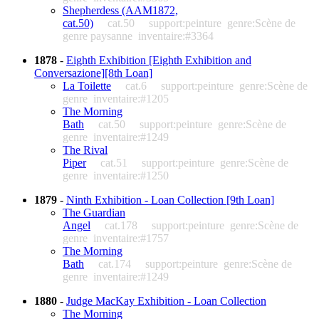
Shepherdess (AAM1872,
cat.50)
cat.50
support:peinture
genre:Scène de
genre paysanne
inventaire:#3364
1878
-
Eighth Exhibition [Eighth Exhibition and
Conversazione][8th Loan]
La Toilette
cat.6
support:peinture
genre:Scène de
genre
inventaire:#1205
The Morning
Bath
cat.50
support:peinture
genre:Scène de
genre
inventaire:#1249
The Rival
Piper
cat.51
support:peinture
genre:Scène de
genre
inventaire:#1250
1879
-
Ninth Exhibition - Loan Collection [9th Loan]
The Guardian
Angel
cat.178
support:peinture
genre:Scène de
genre
inventaire:#1757
The Morning
Bath
cat.174
support:peinture
genre:Scène de
genre
inventaire:#1249
1880
-
Judge MacKay Exhibition - Loan Collection
The Morning