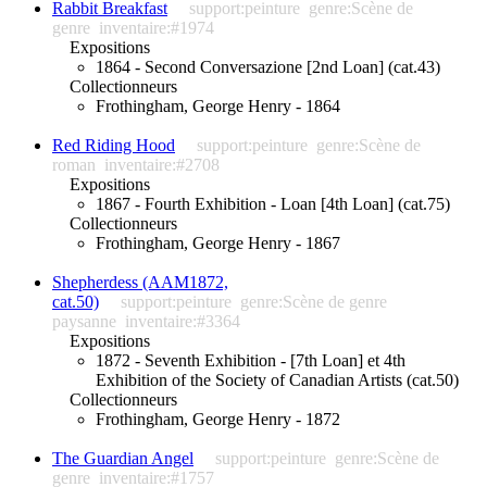
Rabbit Breakfast
support:peinture
genre:Scène de
genre
inventaire:#1974
Expositions
1864 - Second Conversazione [2nd Loan] (cat.43)
Collectionneurs
Frothingham, George Henry - 1864
Red Riding Hood
support:peinture
genre:Scène de
roman
inventaire:#2708
Expositions
1867 - Fourth Exhibition - Loan [4th Loan] (cat.75)
Collectionneurs
Frothingham, George Henry - 1867
Shepherdess (AAM1872,
cat.50)
support:peinture
genre:Scène de genre
paysanne
inventaire:#3364
Expositions
1872 - Seventh Exhibition - [7th Loan] et 4th
Exhibition of the Society of Canadian Artists (cat.50)
Collectionneurs
Frothingham, George Henry - 1872
The Guardian Angel
support:peinture
genre:Scène de
genre
inventaire:#1757