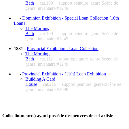
Bath
cat.109
support:peinture
genre:Scène de
genre
inventaire:#1249
-
Dominion Exhibition - Special Loan Collection [10th
Loan]
The Morning
Bath
cat.109
support:peinture
genre:Scène de
genre
inventaire:#1249
1881
-
Provincial Exhibition - Loan Collection
The Morning
Bath
cat.112
support:peinture
genre:Scène de
genre
inventaire:#1249
-
Provincial Exhibition - [11th] Loan Exhibition
Building A Card
House
cat.216
support:peinture
genre:Scène de
genre
inventaire:#3698
Collectionneur(s) ayant possédé des oeuvres de cet artiste