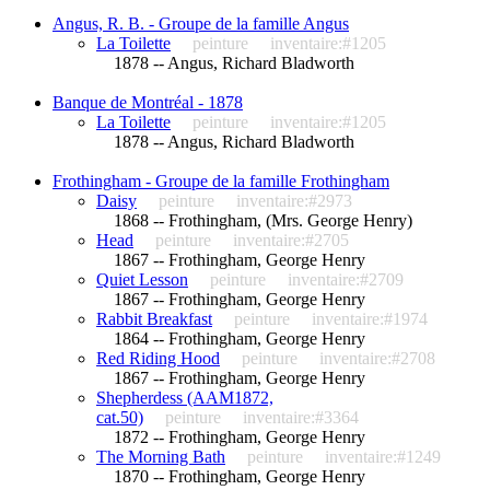
Angus, R. B. - Groupe de la famille Angus
La Toilette
peinture
inventaire:#1205
1878 -- Angus, Richard Bladworth
Banque de Montréal - 1878
La Toilette
peinture
inventaire:#1205
1878 -- Angus, Richard Bladworth
Frothingham - Groupe de la famille Frothingham
Daisy
peinture
inventaire:#2973
1868 -- Frothingham, (Mrs. George Henry)
Head
peinture
inventaire:#2705
1867 -- Frothingham, George Henry
Quiet Lesson
peinture
inventaire:#2709
1867 -- Frothingham, George Henry
Rabbit Breakfast
peinture
inventaire:#1974
1864 -- Frothingham, George Henry
Red Riding Hood
peinture
inventaire:#2708
1867 -- Frothingham, George Henry
Shepherdess (AAM1872,
cat.50)
peinture
inventaire:#3364
1872 -- Frothingham, George Henry
The Morning Bath
peinture
inventaire:#1249
1870 -- Frothingham, George Henry