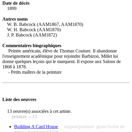
Date de décès
1899
Autres noms
W. B. Babcock (AAM1867, AAM1870)
W. H. Babcock (AAM1870)
J. P. Babcock (AAM1872)
Commentaires biographiques
Peintre américain, élève de Thomas Couture. Il abandonne
l'enseignement académique pour rejoindre Barbizon. Millet lui
donne quelques leçons qui le marquent. Il expose aux Salons de
1868 à 1878.
- Petits maîtres de la peinture
Liste des oeuvres
13 oeuvre(s) associées à cet artiste.
peinture -- 13
Building A Card House
support:peinture
genre:Scène de
genre
inventaire:#3698