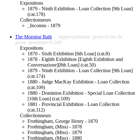
Expositions
1879 - Ninth Exhibition - Loan Collection [9th Loan]
(cat.178)
Collectionneurs
_Inconnu - 1879
The Morning Bath
support:peinture
genre:Scène de
genre
inventaire:#1249
Expositions
1870 - Sixth Exhibition [6th Loan] (cat.8)
1878 - Eighth Exhibition [Eighth Exhibition and
Conversazione][8th Loan] (cat.50)
1879 - Ninth Exhibition - Loan Collection [9th Loan]
(cat.174)
1880 - Judge MacKay Exhibition - Loan Collection
(cat.109)
1880 - Dominion Exhibition - Special Loan Collection
[10th Loan] (cat.109)
1881 - Provincial Exhibition - Loan Collection
(cat.112)
Collectionneurs
Frothingham, George Henry - 1870
Frothingham, (Miss) - 1878
Frothingham, (Miss) - 1879
Frothingham, (Miss) - 1880