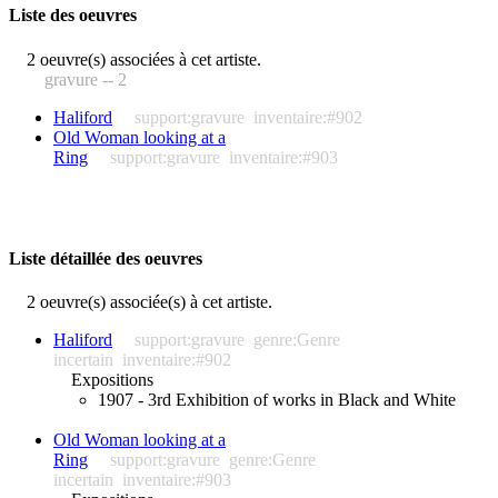
Liste des oeuvres
2 oeuvre(s) associées à cet artiste.
gravure -- 2
Haliford
support:gravure
inventaire:#902
Old Woman looking at a
Ring
support:gravure
inventaire:#903
Liste détaillée des oeuvres
2 oeuvre(s) associée(s) à cet artiste.
Haliford
support:gravure
genre:Genre
incertain
inventaire:#902
Expositions
1907 - 3rd Exhibition of works in Black and White
Old Woman looking at a
Ring
support:gravure
genre:Genre
incertain
inventaire:#903