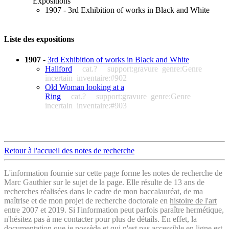
Expositions
1907 - 3rd Exhibition of works in Black and White
Liste des expositions
1907
-
3rd Exhibition of works in Black and White
Haliford
cat.?
support:gravure
genre:Genre
incertain
inventaire:#902
Old Woman looking at a
Ring
cat.?
support:gravure
genre:Genre
incertain
inventaire:#903
Retour à l'accueil des notes de recherche
L'information fournie sur cette page forme les notes de recherche de
Marc Gauthier sur le sujet de la page. Elle résulte de 13 ans de
recherches réalisées dans le cadre de mon baccalauréat, de ma
maîtrise et de mon projet de recherche doctorale en
histoire de l'art
entre 2007 et 2019. Si l'information peut parfois paraître hermétique,
n'hésitez pas à me contacter pour plus de détails. En effet, la
documentation que je possède et qui n'est pas accessible en ligne est