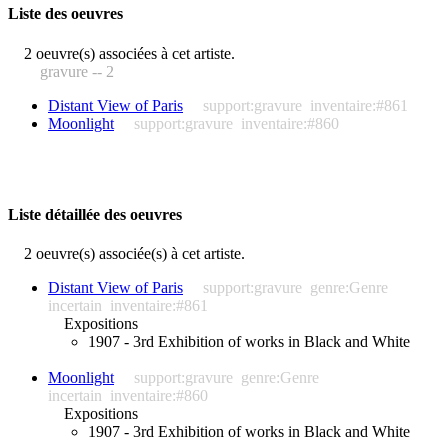
Liste des oeuvres
2 oeuvre(s) associées à cet artiste.
gravure -- 2
Distant View of Paris
support:gravure
inventaire:#861
Moonlight
support:gravure
inventaire:#860
Liste détaillée des oeuvres
2 oeuvre(s) associée(s) à cet artiste.
Distant View of Paris
support:gravure
genre:Genre
incertain
inventaire:#861
Expositions
1907 - 3rd Exhibition of works in Black and White
Moonlight
support:gravure
genre:Genre
incertain
inventaire:#860
Expositions
1907 - 3rd Exhibition of works in Black and White