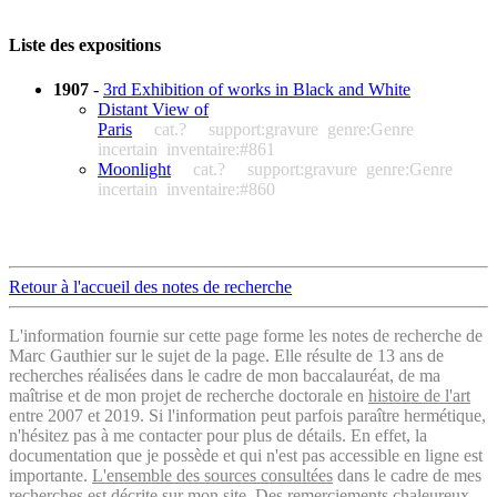
Liste des expositions
1907
-
3rd Exhibition of works in Black and White
Distant View of
Paris
cat.?
support:gravure
genre:Genre
incertain
inventaire:#861
Moonlight
cat.?
support:gravure
genre:Genre
incertain
inventaire:#860
Retour à l'accueil des notes de recherche
L'information fournie sur cette page forme les notes de recherche de
Marc Gauthier sur le sujet de la page. Elle résulte de 13 ans de
recherches réalisées dans le cadre de mon baccalauréat, de ma
maîtrise et de mon projet de recherche doctorale en
histoire de l'art
entre 2007 et 2019. Si l'information peut parfois paraître hermétique,
n'hésitez pas à me contacter pour plus de détails. En effet, la
documentation que je possède et qui n'est pas accessible en ligne est
importante.
L'ensemble des sources consultées
dans le cadre de mes
recherches est décrite sur mon site. Des remerciements chaleureux