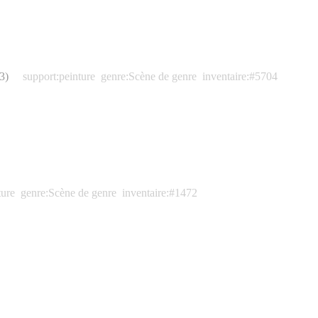
3)
support:peinture
genre:Scène de genre
inventaire:#5704
ture
genre:Scène de genre
inventaire:#1472