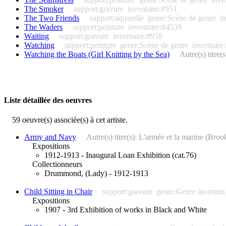
The Smoker
support:gravure
inventaire:#951
The Two Friends
support:aquarelle
genre:Scène de genre
i
The Waders
support:peinture
inventaire:#4539
Waiting
support:gravure
inventaire:#958
Watching
support:peinture
genre:Scène de genre
inventaire
Watching the Boats (Girl Knitting by the Sea)
Autre(s) titr
Liste détaillée des oeuvres
59 oeuvre(s) associée(s) à cet artiste.
Army and Navy
Autre(s) titre(s): L'armée et la marine (Br
Expositions
1912-1913 - Inaugural Loan Exhibition (cat.76)
Collectionneurs
Drummond, (Lady) - 1912-1913
Child Sitting in Chair
support:gravure
genre:Genre incertain
Expositions
1907 - 3rd Exhibition of works in Black and White