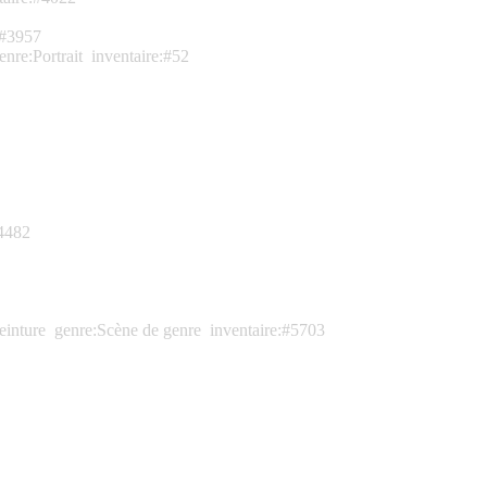
:#3957
enre:Portrait
inventaire:#52
#4482
einture
genre:Scène de genre
inventaire:#5703