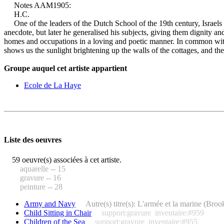
Notes AAM1905:
H.C.
One of the leaders of the Dutch School of the 19th century, Israels is
anecdote, but later he generalised his subjects, giving them dignity and
homes and occupations in a loving and poetic manner. In common with his
shows us the sunlight brightening up the walls of the cottages, and the 
Groupe auquel cet artiste appartient
Ecole de La Haye
Liste des oeuvres
59 oeuvre(s) associées à cet artiste.
aquarelle -- 15
gravure -- 16
peinture -- 28
Army and Navy
Autre(s) titre(s): L'armée et la marine (Br
Child Sitting in Chair
support:gravure
inventaire:#959
Children of the Sea
support:gravure
inventaire:#955