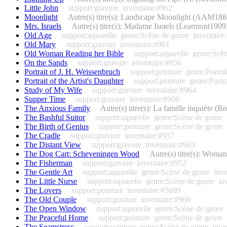
Little John
support:gravure
inventaire:#962
Moonlight
Autre(s) titre(s): Landscape Moonlight (AAM18
Mrs. Israels
Autre(s) titre(s): Madame Israels (Learmont1909
Old Age
support:aquarelle
genre:Scène de genre
inventaire
Old Mary
support:gravure
inventaire:#961
Old Woman Reading her Bible
support:aquarelle
genre:Scèn
On the Sands
support:gravure
inventaire:#956
Portrait of J. H. Weissenbruch
support:peinture
genre:Portrai
Portrait of the Artist's Daughter
support:peinture
genre:Portra
Study of My Wife
support:gravure
inventaire:#964
Supper Time
support:gravure
inventaire:#966
The Anxious Family
Autre(s) titre(s): La famille inquiète 
The Bashful Suitor
support:aquarelle
genre:Scène de genre
The Birth of Genius
support:peinture
genre:Scène de genre
The Cradle
support:gravure
inventaire:#957
The Distant View
support:gravure
inventaire:#963
The Dog Cart: Scheveningen Wood
Autre(s) titre(s): Wom
The Fisherman
support:gravure
inventaire:#952
The Gentle Art
support:aquarelle
genre:Scène de genre
inv
The Little Nurse
support:aquarelle
genre:Scène de genre
in
The Lovers
support:peinture
inventaire:#5699
The Old Couple
support:gravure
inventaire:#960
The Open Window
support:aquarelle
genre:Scène de genre
The Peaceful Home
support:peinture
genre:Scène de genre
The Seamstress
support:peinture
genre:Scène de genre
inve