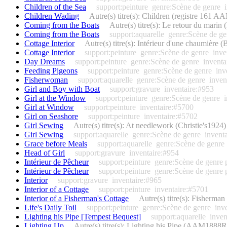
Children of the Sea
support:peinture
genre:Scène de genre
Children Wading
Autre(s) titre(s): Children (registre 161 
Coming from the Boats
Autre(s) titre(s): Le retour du mar
Coming from the Boats
support:aquarelle
genre:Scène de ge
Cottage Interior
Autre(s) titre(s): Intérieur d'une chaumière
Cottage Interior
support:peinture
genre:Scène de genre
inve
Day Dreams
support:peinture
genre:Scène de genre
inventa
Feeding Pigeons
support:peinture
genre:Scène de genre
inv
Fisherwoman
support:aquarelle
genre:Scène de genre
inven
Girl and Boy with Boat
support:gravure
inventaire:#953
Girl at the Window
support:peinture
genre:Scène de genre
Girl at Window
support:peinture
inventaire:#5700
Girl on Seashore
support:peinture
inventaire:#5702
Girl Sewing
Autre(s) titre(s): At needlework (Christie's1924)
Girl Sewing
support:aquarelle
genre:Scène de genre
invent
Grace before Meals
support:aquarelle
genre:Scène de genre
Head of Girl
support:gravure
inventaire:#954
Intérieur de Pêcheur
support:peinture
genre:Scène de genre
Intérieur de Pêcheur
support:peinture
genre:Scène de genre
Interior
support:gravure
inventaire:#965
Interior of a Cottage
support:peinture
inventaire:#5701
Interior of a Fisherman's Cottage
Autre(s) titre(s): Fisher
Life's Daily Toil
support:peinture
genre:Scène de genre
inv
Lighting his Pipe [Tempest Bequest]
support:aquarelle
inven
Lighting Up
Autre(s) titre(s): Lighting his Pipe (AAM1888