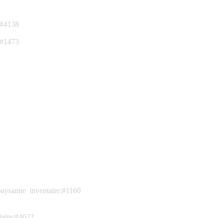
:#4138
:#1473
paysanne
inventaire:#1160
taire:#4022