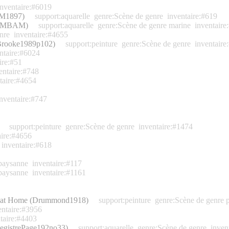
inventaire:#6019
AAM1897)
support:aquarelle
genre:Scène de genre
inventaire:#619
in (MBAM)
support:aquarelle
genre:Scène de genre marine
inventaire
nre
inventaire:#4655
 (Brooke1989p102)
support:peinture
genre:Scène de genre
inventaire
ntaire:#6024
ire:#51
entaire:#748
taire:#4654
inventaire:#747
support:peinture
genre:Scène de genre
inventaire:#1474
aire:#4656
inventaire:#618
 paysanne
inventaire:#117
 paysanne
inventaire:#1161
man at Home (Drummond1918)
support:peinture
genre:Scène de genre 
entaire:#3956
taire:#4403
RegistrePage192no33)
support:aquarelle
genre:Scène de genre
inven