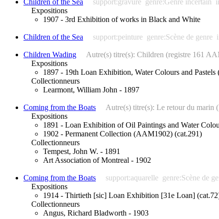
Children of the Sea
support:gravure
genre:Genre incertain
i
Expositions
1907 - 3rd Exhibition of works in Black and White
Children of the Sea
support:peinture
genre:Scène de genre
Children Wading
Autre(s) titre(s): Children (registre 161 
Expositions
1897 - 19th Loan Exhibition, Water Colours and Pastels (
Collectionneurs
Learmont, William John - 1897
Coming from the Boats
Autre(s) titre(s): Le retour du mar
Expositions
1891 - Loan Exhibition of Oil Paintings and Water Colo
1902 - Permanent Collection (AAM1902) (cat.291)
Collectionneurs
Tempest, John W. - 1891
Art Association of Montreal - 1902
Coming from the Boats
support:aquarelle
genre:Scène de ge
Expositions
1914 - Thirtieth [sic] Loan Exhibition [31e Loan] (cat.72
Collectionneurs
Angus, Richard Bladworth - 1903