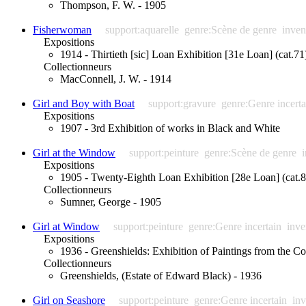
Thompson, F. W. - 1905
Fisherwoman
support:aquarelle
genre:Scène de genre
inven
Expositions
1914 - Thirtieth [sic] Loan Exhibition [31e Loan] (cat.71
Collectionneurs
MacConnell, J. W. - 1914
Girl and Boy with Boat
support:gravure
genre:Genre incerta
Expositions
1907 - 3rd Exhibition of works in Black and White
Girl at the Window
support:peinture
genre:Scène de genre
Expositions
1905 - Twenty-Eighth Loan Exhibition [28e Loan] (cat.8
Collectionneurs
Sumner, George - 1905
Girl at Window
support:peinture
genre:Genre incertain
inve
Expositions
1936 - Greenshields: Exhibition of Paintings from the Co
Collectionneurs
Greenshields, (Estate of Edward Black) - 1936
Girl on Seashore
support:peinture
genre:Genre incertain
inv