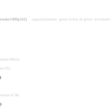
 (Brooke1989p102)
support:peinture
genre:Scène de genre
inventaire
ntaire:#6024
ire:#51
)
entaire:#748
)