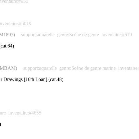
nventaire:#955
inventaire:#6019
AAM1897)
support:aquarelle
genre:Scène de genre
inventaire:#619
cat.64)
in (MBAM)
support:aquarelle
genre:Scène de genre marine
inventaire
ur Drawings [16th Loan] (cat.48)
nre
inventaire:#4655
)