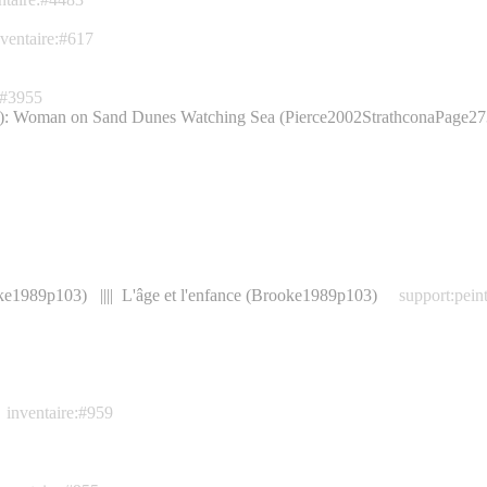
nventaire:#617
:#3955
e(s): Woman on Sand Dunes Watching Sea (Pierce2002StrathconaPage27
ooke1989p103) |||| L'âge et l'enfance (Brooke1989p103)
support:pein
inventaire:#959