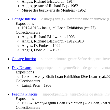
Angus, Richard Bladworth - 1914
Angus, (estate of Richard B.) - 1962
Musée des beaux-arts de Montréal - 1962
Cottage Interior
Autre(s) titre(s): Intérieur d'une chaumière
Expositions
1912-1913 - Inaugural Loan Exhibition (cat.77)
Collectionneurs
Angus, Richard Bladworth - 1903
Angus, Richard Bladworth - 1912-1913
Angus, D. Forbes - 1922
Angus, Donald F. - 1989
Cottage Interior
support:peinture
genre:Scène de genre
inve
Day Dreams
support:peinture
genre:Scène de genre
inventa
Expositions
1903 - Twenty-Sixth Loan Exhibition [26e Loan] (cat.23
Collectionneurs
Laing, Peter - 1903
Feeding Pigeons
support:peinture
genre:Scène de genre
inv
Expositions
1905 - Twenty-Eighth Loan Exhibition [28e Loan] (cat.9
Collectionneurs