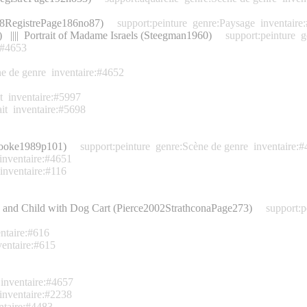
88RegistrePage186no87)
support:peinture
genre:Paysage
inventaire
) |||| Portrait of Madame Israels (Steegman1960)
support:peinture
g
:#4653
e de genre
inventaire:#4652
t
inventaire:#5997
it
inventaire:#5698
(Brooke1989p101)
support:peinture
genre:Scène de genre
inventaire:
inventaire:#4651
inventaire:#116
an and Child with Dog Cart (Pierce2002StrathconaPage273)
support:p
entaire:#616
ventaire:#615
inventaire:#4657
inventaire:#2238
ntaire:#4483