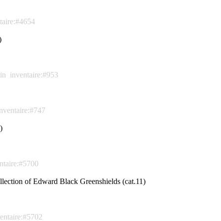
taire:#4654
)
in
inventaire:#953
inventaire:#747
)
ntaire:#5700
llection of Edward Black Greenshields (cat.11)
entaire:#5702