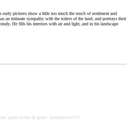
s early pictures show a little too much the touch of sentiment and
has an intimate sympathy with the toilers of the land, and portrays their
dy. He fills his interiors with air and light, and in his landscape
ture
genre:Scène de genre
inventaire:#1472