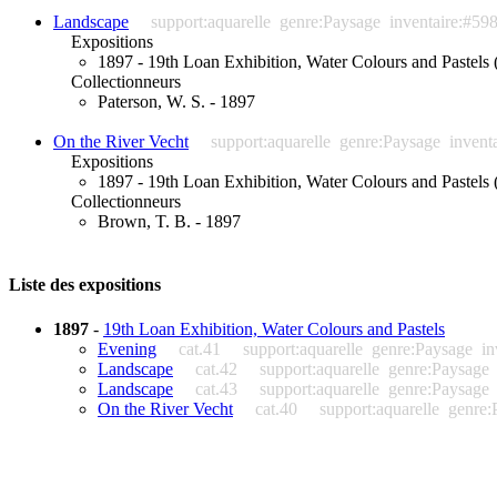
Landscape
support:aquarelle
genre:Paysage
inventaire:#59
Expositions
1897 - 19th Loan Exhibition, Water Colours and Pastels (
Collectionneurs
Paterson, W. S. - 1897
On the River Vecht
support:aquarelle
genre:Paysage
invent
Expositions
1897 - 19th Loan Exhibition, Water Colours and Pastels (
Collectionneurs
Brown, T. B. - 1897
Liste des expositions
1897
-
19th Loan Exhibition, Water Colours and Pastels
Evening
cat.41
support:aquarelle
genre:Paysage
in
Landscape
cat.42
support:aquarelle
genre:Paysage
Landscape
cat.43
support:aquarelle
genre:Paysage
On the River Vecht
cat.40
support:aquarelle
genre: