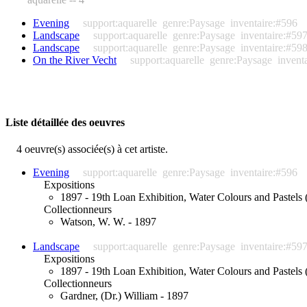
Evening
support:aquarelle
genre:Paysage
inventaire:#596
Landscape
support:aquarelle
genre:Paysage
inventaire:#59
Landscape
support:aquarelle
genre:Paysage
inventaire:#59
On the River Vecht
support:aquarelle
genre:Paysage
invent
Liste détaillée des oeuvres
4 oeuvre(s) associée(s) à cet artiste.
Evening
support:aquarelle
genre:Paysage
inventaire:#596
Expositions
1897 - 19th Loan Exhibition, Water Colours and Pastels (
Collectionneurs
Watson, W. W. - 1897
Landscape
support:aquarelle
genre:Paysage
inventaire:#59
Expositions
1897 - 19th Loan Exhibition, Water Colours and Pastels (
Collectionneurs
Gardner, (Dr.) William - 1897