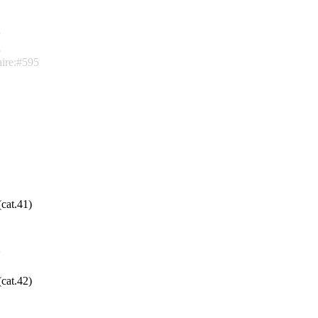
7
8
aire:#595
cat.41)
7
cat.42)