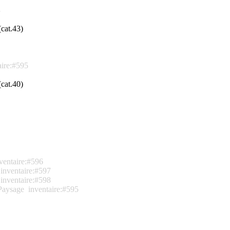
8
cat.43)
aire:#595
cat.40)
ventaire:#596
inventaire:#597
inventaire:#598
Paysage
inventaire:#595