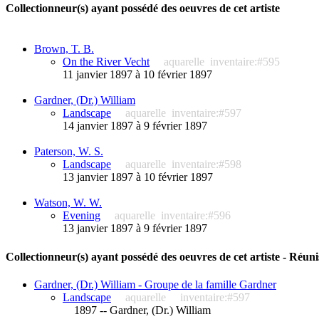
Collectionneur(s) ayant possédé des oeuvres de cet artiste
Brown, T. B.
On the River Vecht
aquarelle
inventaire:#595
11 janvier 1897 à 10 février 1897
Gardner, (Dr.) William
Landscape
aquarelle
inventaire:#597
14 janvier 1897 à 9 février 1897
Paterson, W. S.
Landscape
aquarelle
inventaire:#598
13 janvier 1897 à 10 février 1897
Watson, W. W.
Evening
aquarelle
inventaire:#596
13 janvier 1897 à 9 février 1897
Collectionneur(s) ayant possédé des oeuvres de cet artiste - Réuni
Gardner, (Dr.) William - Groupe de la famille Gardner
Landscape
aquarelle
inventaire:#597
1897 -- Gardner, (Dr.) William