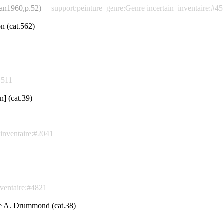
gman1960,p.52)
support:peinture
genre:Genre incertain
inventaire:#4
n (cat.562)
#511
n] (cat.39)
inventaire:#2041
nventaire:#4821
rge A. Drummond (cat.38)