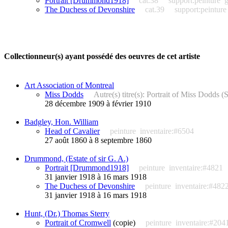
Portrait [Drummond1918]
cat.38
support:peinture
g
The Duchess of Devonshire
cat.39
support:peinture
Collectionneur(s) ayant possédé des oeuvres de cet artiste
Art Association of Montreal
Miss Dodds
Autre(s) titre(s): Portrait of Miss Dodds
28 décembre 1909 à février 1910
Badgley, Hon. William
Head of Cavalier
peinture
inventaire:#6504
27 août 1860 à 8 septembre 1860
Drummond, (Estate of sir G. A.)
Portrait [Drummond1918]
peinture
inventaire:#4821
31 janvier 1918 à 16 mars 1918
The Duchess of Devonshire
peinture
inventaire:#482
31 janvier 1918 à 16 mars 1918
Hunt, (Dr.) Thomas Sterry
Portrait of Cromwell
(copie)
peinture
inventaire:#204