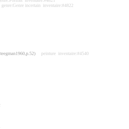
enre:Portrait
inventaire:#4821
genre:Genre incertain
inventaire:#4822
 (Steegman1960,p.52)
peinture
inventaire:#4540
2
1