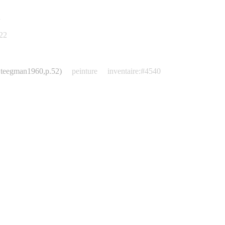
1
822
 (Steegman1960,p.52)
peinture
inventaire:#4540