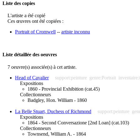
Liste des copies
L'artiste a été copié
Ces œuvres ont été copiées :
Portrait of Cromwell
--
artiste inconnu
Liste détaillée des oeuvres
7 oeuvre(s) associée(s) à cet artiste.
Head of Cavalier
support:peinture
genre:Portrait
inventaire
Expositions
1860 - Provincial Exhibition (cat.45)
Collectionneurs
Badgley, Hon. William - 1860
La Belle Stuart, Duchess of Richmond
support:peinture
genr
Expositions
1864 - Second Conversazione [2nd Loan] (cat.103)
Collectionneurs
Townsend, William A. - 1864