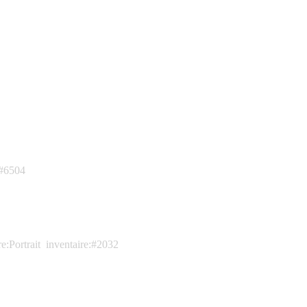
:#6504
e:Portrait
inventaire:#2032