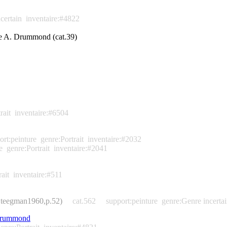
certain
inventaire:#4822
rge A. Drummond (cat.39)
rait
inventaire:#6504
ort:peinture
genre:Portrait
inventaire:#2032
e
genre:Portrait
inventaire:#2041
ait
inventaire:#511
 (Steegman1960,p.52)
cat.562
support:peinture
genre:Genre incerta
. Drummond