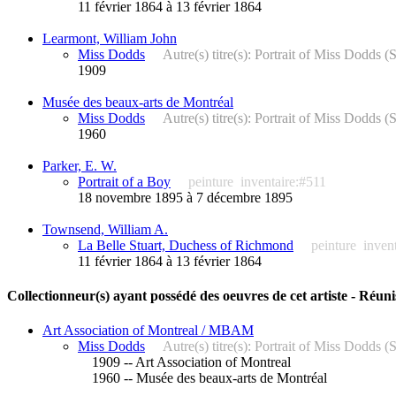
11 février 1864 à 13 février 1864
Learmont, William John
Miss Dodds
Autre(s) titre(s): Portrait of Miss Dodds
1909
Musée des beaux-arts de Montréal
Miss Dodds
Autre(s) titre(s): Portrait of Miss Dodds
1960
Parker, E. W.
Portrait of a Boy
peinture
inventaire:#511
18 novembre 1895 à 7 décembre 1895
Townsend, William A.
La Belle Stuart, Duchess of Richmond
peinture
inven
11 février 1864 à 13 février 1864
Collectionneur(s) ayant possédé des oeuvres de cet artiste - Réuni
Art Association of Montreal / MBAM
Miss Dodds
Autre(s) titre(s): Portrait of Miss Dodds
1909 -- Art Association of Montreal
1960 -- Musée des beaux-arts de Montréal