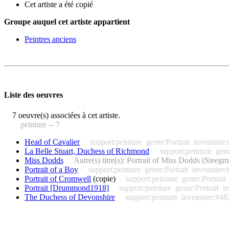
Cet artiste a été copié
Groupe auquel cet artiste appartient
Peintres anciens
Liste des oeuvres
7 oeuvre(s) associées à cet artiste.
peinture -- 7
Head of Cavalier
support:peinture
genre:Portrait
inventaire
La Belle Stuart, Duchess of Richmond
support:peinture
genr
Miss Dodds
Autre(s) titre(s): Portrait of Miss Dodds (Stee
Portrait of a Boy
support:peinture
genre:Portrait
inventaire:
Portrait of Cromwell
(copie)
support:peinture
genre:Portrait
Portrait [Drummond1918]
support:peinture
genre:Portrait
i
The Duchess of Devonshire
support:peinture
inventaire:#48