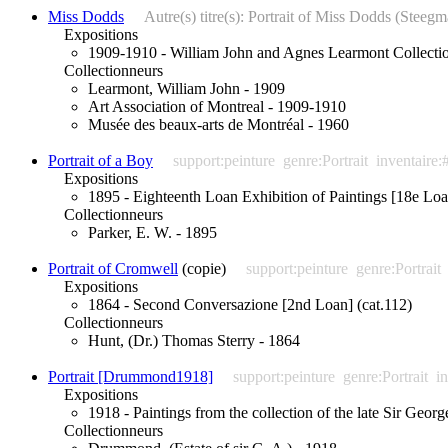
Miss Dodds
Autre(s) titre(s): Portrait of Miss Dodds (Stee
Expositions
1909-1910 - William John and Agnes Learmont Collectio
Collectionneurs
Learmont, William John - 1909
Art Association of Montreal - 1909-1910
Musée des beaux-arts de Montréal - 1960
Portrait of a Boy
support:peinture
genre:Portrait
inventaire:
Expositions
1895 - Eighteenth Loan Exhibition of Paintings [18e Loa
Collectionneurs
Parker, E. W. - 1895
Portrait of Cromwell
(copie)
support:peinture
genre:Portrait
Expositions
1864 - Second Conversazione [2nd Loan] (cat.112)
Collectionneurs
Hunt, (Dr.) Thomas Sterry - 1864
Portrait [Drummond1918]
support:peinture
genre:Portrait
i
Expositions
1918 - Paintings from the collection of the late Sir Geo
Collectionneurs