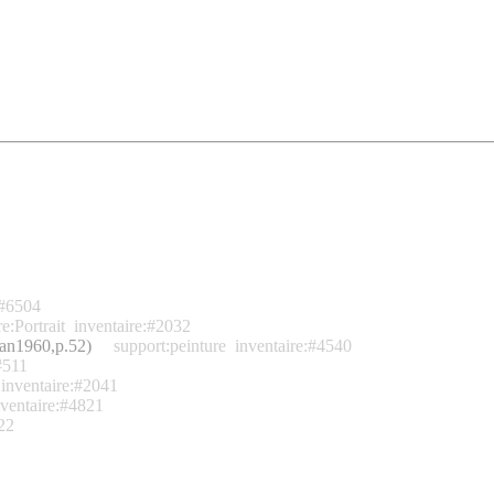
:#6504
e:Portrait
inventaire:#2032
gman1960,p.52)
support:peinture
inventaire:#4540
#511
inventaire:#2041
nventaire:#4821
22