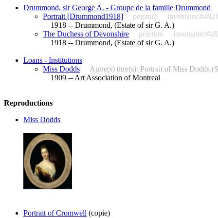
Drummond, sir George A. - Groupe de la famille Drummond
Portrait [Drummond1918]
peinture
inventaire:#482
1918 -- Drummond, (Estate of sir G. A.)
The Duchess of Devonshire
peinture
inventaire:#4
1918 -- Drummond, (Estate of sir G. A.)
Loans - Institutions
Miss Dodds
Autre(s) titre(s): Portrait of Miss Dodds
1909 -- Art Association of Montreal
Reproductions
Miss Dodds
Portrait of Cromwell
(copie)