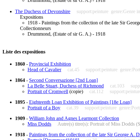
Drummond, (Estate of sir G. A.) - 1918
The Duchess of Devonshire
support:peinture
genre:Genre in
Expositions
1918 - Paintings from the collection of the late Sir Geo
Collectionneurs
Drummond, (Estate of sir G. A.) - 1918
Liste des expositions
1860
-
Provincial Exhibition
Head of Cavalier
cat.45
support:peinture
genre:Port
1864
-
Second Conversazione [2nd Loan]
La Belle Stuart, Duchess of Richmond
cat.103
supp
Portrait of Cromwell
(copie)
cat.112
support:peintur
1895
-
Eighteenth Loan Exhibition of Paintings [18e Loan]
Portrait of a Boy
cat.39
support:peinture
genre:Portr
1909
-
William John and Agnes Learmont Collection
Miss Dodds
Autre(s) titre(s): Portrait of Miss Dodds
1918
-
Paintings from the collection of the late Sir George A