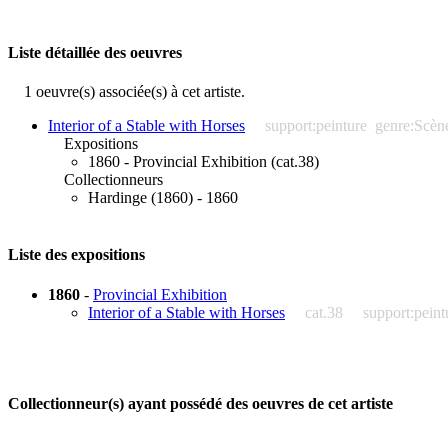
Liste détaillée des oeuvres
1 oeuvre(s) associée(s) à cet artiste.
Interior of a Stable with Horses
support:peinture
genre:Scèn
Expositions
1860 - Provincial Exhibition (cat.38)
Collectionneurs
Hardinge (1860) - 1860
Liste des expositions
1860
-
Provincial Exhibition
Interior of a Stable with Horses
cat.38
support:peint
Collectionneur(s) ayant possédé des oeuvres de cet artiste