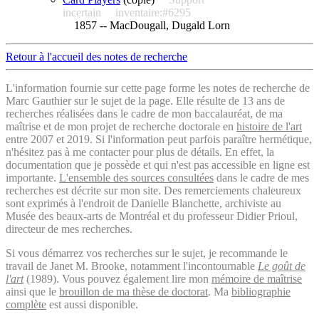
incertain
inventaire:#6295
1857 -- MacDougall, Dugald Lorn
Retour à l'accueil des notes de recherche
L'information fournie sur cette page forme les notes de recherche de
Marc Gauthier sur le sujet de la page. Elle résulte de 13 ans de
recherches réalisées dans le cadre de mon baccalauréat, de ma
maîtrise et de mon projet de recherche doctorale en
histoire de l'art
entre 2007 et 2019. Si l'information peut parfois paraître hermétique,
n'hésitez pas à me contacter pour plus de détails. En effet, la
documentation que je possède et qui n'est pas accessible en ligne est
importante.
L'ensemble des sources consultées
dans le cadre de mes
recherches est décrite sur mon site. Des remerciements chaleureux
sont exprimés à l'endroit de Danielle Blanchette, archiviste au
Musée des beaux-arts de Montréal et du professeur Didier Prioul,
directeur de mes recherches.
Si vous démarrez vos recherches sur le sujet, je recommande le
travail de Janet M. Brooke, notamment l'incontournable
Le goût de
l'art
(1989). Vous pouvez également lire mon
mémoire de maîtrise
ainsi que le
brouillon de ma thèse de doctorat
. Ma
bibliographie
complète
est aussi disponible.