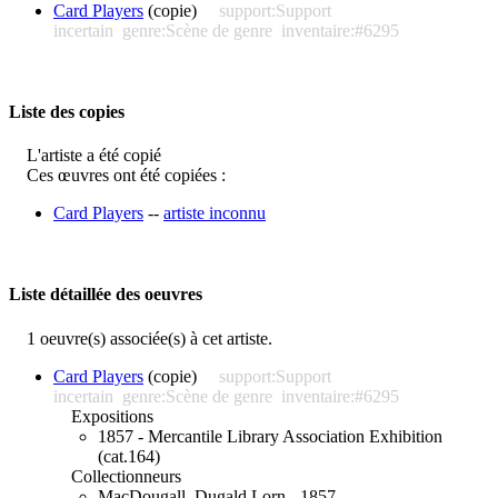
Card Players
(copie)
support:Support
incertain
genre:Scène de genre
inventaire:#6295
Liste des copies
L'artiste a été copié
Ces œuvres ont été copiées :
Card Players
--
artiste inconnu
Liste détaillée des oeuvres
1 oeuvre(s) associée(s) à cet artiste.
Card Players
(copie)
support:Support
incertain
genre:Scène de genre
inventaire:#6295
Expositions
1857 - Mercantile Library Association Exhibition
(cat.164)
Collectionneurs
MacDougall, Dugald Lorn - 1857