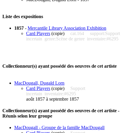
Liste des expositions
1857
-
Mercantile Library Association Exhibition
Card Players
(copie)
cat.164
support:Support
incertain
genre:Scène de genre
inventaire:#6295
Collectionneur(s) ayant possédé des oeuvres de cet artiste
MacDougall, Dugald Lorn
Card Players
(copie)
Support
incertain
inventaire:#6295
août 1857 à septembre 1857
Collectionneur(s) ayant possédé des oeuvres de cet artiste -
Réunis selon leur groupe
MacDougall - Groupe de la famille MacDougall
Card Players
(copie)
Support