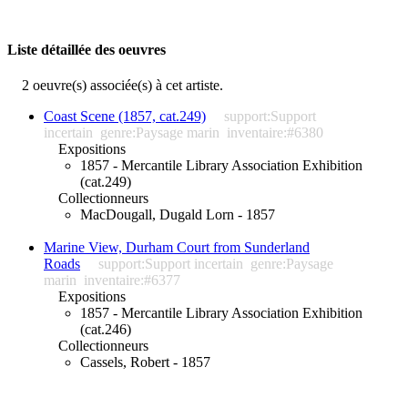
Liste détaillée des oeuvres
2 oeuvre(s) associée(s) à cet artiste.
Coast Scene (1857, cat.249)
support:Support
incertain
genre:Paysage marin
inventaire:#6380
Expositions
1857 - Mercantile Library Association Exhibition
(cat.249)
Collectionneurs
MacDougall, Dugald Lorn - 1857
Marine View, Durham Court from Sunderland
Roads
support:Support incertain
genre:Paysage
marin
inventaire:#6377
Expositions
1857 - Mercantile Library Association Exhibition
(cat.246)
Collectionneurs
Cassels, Robert - 1857