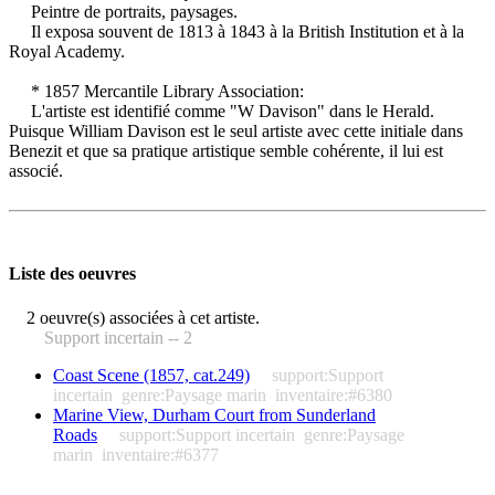
Peintre de portraits, paysages.
Il exposa souvent de 1813 à 1843 à la British Institution et à la
Royal Academy.
* 1857 Mercantile Library Association:
L'artiste est identifié comme "W Davison" dans le Herald.
Puisque William Davison est le seul artiste avec cette initiale dans
Benezit et que sa pratique artistique semble cohérente, il lui est
associé.
Liste des oeuvres
2 oeuvre(s) associées à cet artiste.
Support incertain -- 2
Coast Scene (1857, cat.249)
support:Support
incertain
genre:Paysage marin
inventaire:#6380
Marine View, Durham Court from Sunderland
Roads
support:Support incertain
genre:Paysage
marin
inventaire:#6377