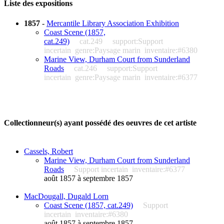
Liste des expositions
1857
-
Mercantile Library Association Exhibition
Coast Scene (1857,
cat.249)
cat.249
support:Support
incertain
genre:Paysage marin
inventaire:#6380
Marine View, Durham Court from Sunderland
Roads
cat.246
support:Support
incertain
genre:Paysage marin
inventaire:#6377
Collectionneur(s) ayant possédé des oeuvres de cet artiste
Cassels, Robert
Marine View, Durham Court from Sunderland
Roads
Support incertain
inventaire:#6377
août 1857 à septembre 1857
MacDougall, Dugald Lorn
Coast Scene (1857, cat.249)
Support
incertain
inventaire:#6380
août 1857 à septembre 1857