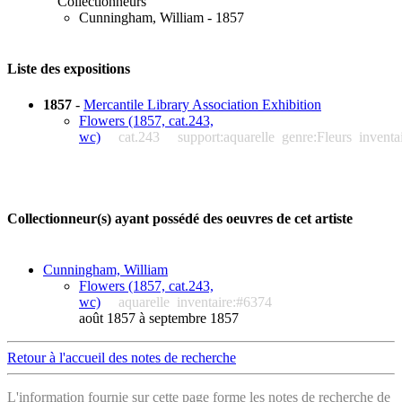
Collectionneurs
Cunningham, William - 1857
Liste des expositions
1857
-
Mercantile Library Association Exhibition
Flowers (1857, cat.243,
wc)
cat.243
support:aquarelle
genre:Fleurs
inventa
Collectionneur(s) ayant possédé des oeuvres de cet artiste
Cunningham, William
Flowers (1857, cat.243,
wc)
aquarelle
inventaire:#6374
août 1857 à septembre 1857
Retour à l'accueil des notes de recherche
L'information fournie sur cette page forme les notes de recherche de