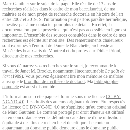
Marc Gauthier sur le sujet de la page. Elle résulte de 13 ans de
recherches réalisées dans le cadre de mon baccalauréat, de ma
maîtrise et de mon projet de recherche doctorale en
histoire de l'art
entre 2007 et 2019. Si l'information peut parfois paraître hermétique,
n'hésitez pas à me contacter pour plus de détails. En effet, la
documentation que je possède et qui n'est pas accessible en ligne est
importante.
L'ensemble des sources consultées
dans le cadre de mes
recherches est décrite sur mon site. Des remerciements chaleureux
sont exprimés à l'endroit de Danielle Blanchette, archiviste au
Musée des beaux-arts de Montréal et du professeur Didier Prioul,
directeur de mes recherches.
Si vous démarrez vos recherches sur le sujet, je recommande le
travail de Janet M. Brooke, notamment l'incontournable
Le goût de
l'art
(1989). Vous pouvez également lire mon
mémoire de maîtrise
ainsi que le
brouillon de ma thèse de doctorat
. Ma
bibliographie
complète
est aussi disponible.
L'information sur cette page est fournie sous une licence
CC BY-
NC-ND 4.0
. Les droits des auteurs originaux doivent être respectés.
La licence CC BY-NC-ND 4.0 ne s'applique qu'au contenu original
de Marc Gauthier. Le contenu protégé par droit d'auteur est diffusé
ici en concordance avec la définition canadienne d'une utilisation
équitable à des fins de recherche et de critique. Le contenu
appartenant au domaine public demeure dans le domaine public.