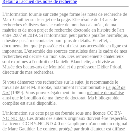
Retour à l'accueil des notes de recherche
L'information fournie sur cette page forme les notes de recherche de
Marc Gauthier sur le sujet de la page. Elle résulte de 13 ans de
recherches réalisées dans le cadre de mon baccalauréat, de ma
maîtrise et de mon projet de recherche doctorale en
histoire de l'art
entre 2007 et 2019. Si l'information peut parfois paraître hermétique,
n'hésitez pas à me contacter pour plus de détails. En effet, la
documentation que je possède et qui n'est pas accessible en ligne est
importante.
L'ensemble des sources consultées
dans le cadre de mes
recherches est décrite sur mon site. Des remerciements chaleureux
sont exprimés à l'endroit de Danielle Blanchette, archiviste au
Musée des beaux-arts de Montréal et du professeur Didier Prioul,
directeur de mes recherches.
Si vous démarrez vos recherches sur le sujet, je recommande le
travail de Janet M. Brooke, notamment l'incontournable
Le goût de
l'art
(1989). Vous pouvez également lire mon
mémoire de maîtrise
ainsi que le
brouillon de ma thèse de doctorat
. Ma
bibliographie
complète
est aussi disponible.
L'information sur cette page est fournie sous une licence
CC BY-
NC-ND 4.0
. Les droits des auteurs originaux doivent être respectés.
La licence CC BY-NC-ND 4.0 ne s'applique qu'au contenu original
de Marc Gauthier. Le contenu protégé par droit d'auteur est diffusé