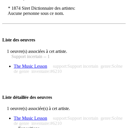
* 1874 Siret Dictionnaire des artistes:
Aucune personne sous ce nom.
Liste des oeuvres
1 oeuvre(s) associées à cet artiste.
Support incertain -- 1
The Music Lesson
support:Support incertain
genre:Scène
de genre
inventaire:#6210
Liste détaillée des oeuvres
1 oeuvre(s) associée(s) à cet artiste.
The Music Lesson
support:Support incertain
genre:Scène
de genre
inventaire:#6210