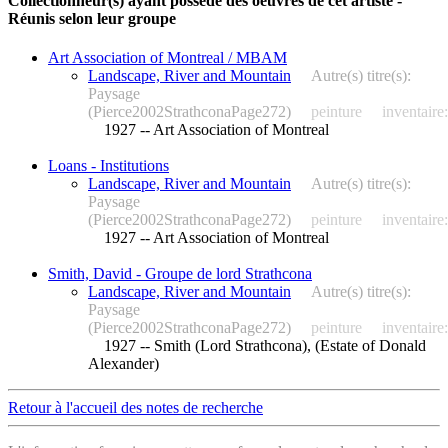
Collectionneur(s) ayant possédé des oeuvres de cet artiste -
Réunis selon leur groupe
Art Association of Montreal / MBAM
Landscape, River and Mountain
Autre(s) titre(s):
Paysage
(Pierce2002StrathconaPage272)
peinture
inventair
1927 -- Art Association of Montreal
Loans - Institutions
Landscape, River and Mountain
Autre(s) titre(s):
Paysage
(Pierce2002StrathconaPage272)
peinture
inventair
1927 -- Art Association of Montreal
Smith, David - Groupe de lord Strathcona
Landscape, River and Mountain
Autre(s) titre(s):
Paysage
(Pierce2002StrathconaPage272)
peinture
inventair
1927 -- Smith (Lord Strathcona), (Estate of Donald
Alexander)
Retour à l'accueil des notes de recherche