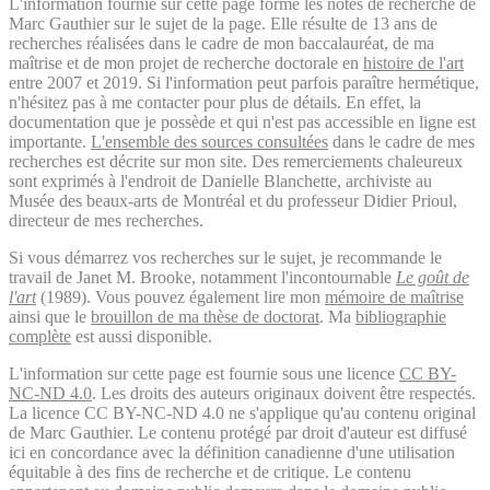
L'information fournie sur cette page forme les notes de recherche de
Marc Gauthier sur le sujet de la page. Elle résulte de 13 ans de
recherches réalisées dans le cadre de mon baccalauréat, de ma
maîtrise et de mon projet de recherche doctorale en
histoire de l'art
entre 2007 et 2019. Si l'information peut parfois paraître hermétique,
n'hésitez pas à me contacter pour plus de détails. En effet, la
documentation que je possède et qui n'est pas accessible en ligne est
importante.
L'ensemble des sources consultées
dans le cadre de mes
recherches est décrite sur mon site. Des remerciements chaleureux
sont exprimés à l'endroit de Danielle Blanchette, archiviste au
Musée des beaux-arts de Montréal et du professeur Didier Prioul,
directeur de mes recherches.
Si vous démarrez vos recherches sur le sujet, je recommande le
travail de Janet M. Brooke, notamment l'incontournable
Le goût de
l'art
(1989). Vous pouvez également lire mon
mémoire de maîtrise
ainsi que le
brouillon de ma thèse de doctorat
. Ma
bibliographie
complète
est aussi disponible.
L'information sur cette page est fournie sous une licence
CC BY-
NC-ND 4.0
. Les droits des auteurs originaux doivent être respectés.
La licence CC BY-NC-ND 4.0 ne s'applique qu'au contenu original
de Marc Gauthier. Le contenu protégé par droit d'auteur est diffusé
ici en concordance avec la définition canadienne d'une utilisation
équitable à des fins de recherche et de critique. Le contenu