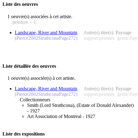
Liste des oeuvres
1 oeuvre(s) associées à cet artiste.
peinture -- 1
Landscape, River and Mountain
Autre(s) titre(s): Paysage
(Pierce2002StrathconaPage272)
support:peinture
genre:Pay
Liste détaillée des oeuvres
1 oeuvre(s) associée(s) à cet artiste.
Landscape, River and Mountain
Autre(s) titre(s): Paysage
(Pierce2002StrathconaPage272)
support:peinture
genre:Pay
Collectionneurs
Smith (Lord Strathcona), (Estate of Donald Alexander)
- 1927
Art Association of Montreal - 1927
Liste des expositions