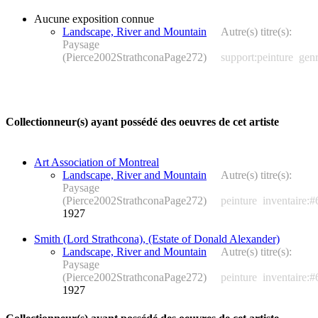
Aucune exposition connue
Landscape, River and Mountain
Autre(s) titre(s):
Paysage
(Pierce2002StrathconaPage272)
support:peinture
gen
Collectionneur(s) ayant possédé des oeuvres de cet artiste
Art Association of Montreal
Landscape, River and Mountain
Autre(s) titre(s):
Paysage
(Pierce2002StrathconaPage272)
peinture
inventaire:
1927
Smith (Lord Strathcona), (Estate of Donald Alexander)
Landscape, River and Mountain
Autre(s) titre(s):
Paysage
(Pierce2002StrathconaPage272)
peinture
inventaire:
1927