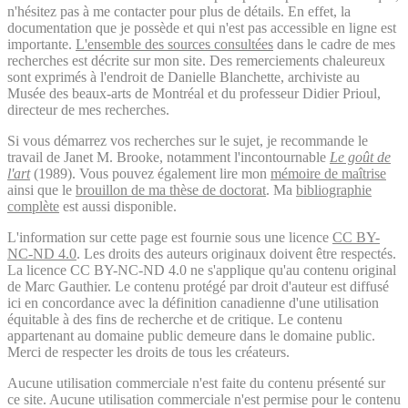
n'hésitez pas à me contacter pour plus de détails. En effet, la
documentation que je possède et qui n'est pas accessible en ligne est
importante.
L'ensemble des sources consultées
dans le cadre de mes
recherches est décrite sur mon site. Des remerciements chaleureux
sont exprimés à l'endroit de Danielle Blanchette, archiviste au
Musée des beaux-arts de Montréal et du professeur Didier Prioul,
directeur de mes recherches.
Si vous démarrez vos recherches sur le sujet, je recommande le
travail de Janet M. Brooke, notamment l'incontournable
Le goût de
l'art
(1989). Vous pouvez également lire mon
mémoire de maîtrise
ainsi que le
brouillon de ma thèse de doctorat
. Ma
bibliographie
complète
est aussi disponible.
L'information sur cette page est fournie sous une licence
CC BY-
NC-ND 4.0
. Les droits des auteurs originaux doivent être respectés.
La licence CC BY-NC-ND 4.0 ne s'applique qu'au contenu original
de Marc Gauthier. Le contenu protégé par droit d'auteur est diffusé
ici en concordance avec la définition canadienne d'une utilisation
équitable à des fins de recherche et de critique. Le contenu
appartenant au domaine public demeure dans le domaine public.
Merci de respecter les droits de tous les créateurs.
Aucune utilisation commerciale n'est faite du contenu présenté sur
ce site. Aucune utilisation commerciale n'est permise pour le contenu