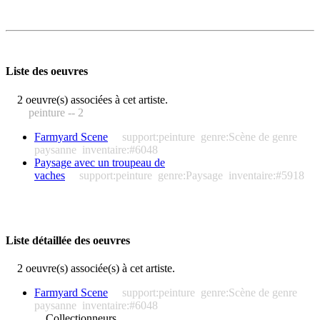
Liste des oeuvres
2 oeuvre(s) associées à cet artiste.
peinture -- 2
Farmyard Scene
support:peinture
genre:Scène de genre
paysanne
inventaire:#6048
Paysage avec un troupeau de
vaches
support:peinture
genre:Paysage
inventaire:#5918
Liste détaillée des oeuvres
2 oeuvre(s) associée(s) à cet artiste.
Farmyard Scene
support:peinture
genre:Scène de genre
paysanne
inventaire:#6048
Collectionneurs