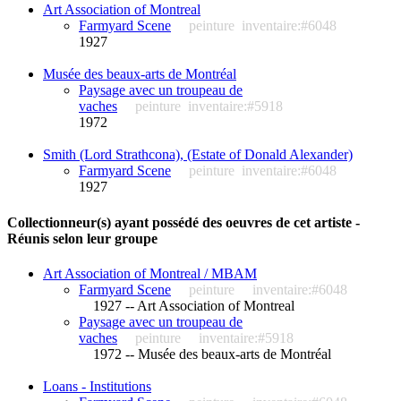
Art Association of Montreal
Farmyard Scene
peinture
inventaire:#6048
1927
Musée des beaux-arts de Montréal
Paysage avec un troupeau de
vaches
peinture
inventaire:#5918
1972
Smith (Lord Strathcona), (Estate of Donald Alexander)
Farmyard Scene
peinture
inventaire:#6048
1927
Collectionneur(s) ayant possédé des oeuvres de cet artiste -
Réunis selon leur groupe
Art Association of Montreal / MBAM
Farmyard Scene
peinture
inventaire:#6048
1927 -- Art Association of Montreal
Paysage avec un troupeau de
vaches
peinture
inventaire:#5918
1972 -- Musée des beaux-arts de Montréal
Loans - Institutions