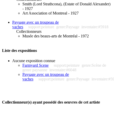
Smith (Lord Strathcona), (Estate of Donald Alexander)
- 1927
Art Association of Montreal - 1927
Paysage avec un troupeau de
vaches
support:peinture
genre:Paysage
inventaire:#5918
Collectionneurs
Musée des beaux-arts de Montréal - 1972
Liste des expositions
Aucune exposition connue
Farmyard Scene
support:peinture
genre:Scène de
genre paysanne
inventaire:#6048
Paysage avec un troupeau de
vaches
support:peinture
genre:Paysage
inventaire:#5
Collectionneur(s) ayant possédé des oeuvres de cet artiste