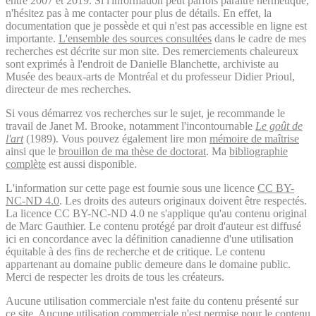
entre 2007 et 2019. Si l'information peut parfois paraître hermétique,
n'hésitez pas à me contacter pour plus de détails. En effet, la
documentation que je possède et qui n'est pas accessible en ligne est
importante.
L'ensemble des sources consultées
dans le cadre de mes
recherches est décrite sur mon site. Des remerciements chaleureux
sont exprimés à l'endroit de Danielle Blanchette, archiviste au
Musée des beaux-arts de Montréal et du professeur Didier Prioul,
directeur de mes recherches.
Si vous démarrez vos recherches sur le sujet, je recommande le
travail de Janet M. Brooke, notamment l'incontournable
Le goût de
l'art
(1989). Vous pouvez également lire mon
mémoire de maîtrise
ainsi que le
brouillon de ma thèse de doctorat
. Ma
bibliographie
complète
est aussi disponible.
L'information sur cette page est fournie sous une licence
CC BY-
NC-ND 4.0
. Les droits des auteurs originaux doivent être respectés.
La licence CC BY-NC-ND 4.0 ne s'applique qu'au contenu original
de Marc Gauthier. Le contenu protégé par droit d'auteur est diffusé
ici en concordance avec la définition canadienne d'une utilisation
équitable à des fins de recherche et de critique. Le contenu
appartenant au domaine public demeure dans le domaine public.
Merci de respecter les droits de tous les créateurs.
Aucune utilisation commerciale n'est faite du contenu présenté sur
ce site. Aucune utilisation commerciale n'est permise pour le contenu