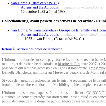
van Horne, (Estate of sir W. C.)
Athens and the Acropolis
peinture
inventaire:#5672
16 octobre 1933 à 5 mai 1933
Collectionneur(s) ayant possédé des oeuvres de cet artiste - Réuni
van Horne, William Cornelius - Groupe de la famille van Horn
Athens and the Acropolis
peinture
inventaire:#5672
1933 -- van Horne, (Estate of sir W. C.)
Retour à l'accueil des notes de recherche
L'information fournie sur cette page forme les notes de recherche de M
mon projet de recherche doctorale en
histoire de l'art
entre 2007 et 2019
possède et qui n'est pas accessible en ligne est importante.
L'ensemble 
Danielle Blanchette, archiviste au Musée des beaux-arts de Montréal e
Si vous démarrez vos recherches sur le sujet, je recommande le trava
brouillon de ma thèse de doctorat
. Ma
bibliographie complète
est auss
L'information sur cette page est fournie sous une licence
CC BY-NC-
Gauthier. Le contenu protégé par droit d'auteur est diffusé ici en conc
public demeure dans le domaine public. Merci de respecter les droits d