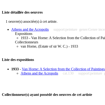
Liste détaillée des oeuvres
1 oeuvre(s) associée(s) à cet artiste.
Athens and the Acropolis
support:peinture
genre:Genre ince
Expositions
1933 - Van Horne: A Selection from the Collection of Pa
Collectionneurs
van Horne, (Estate of sir W. C.) - 1933
Liste des expositions
1933
-
Van Horne: A Selection from the Collection of Painting
Athens and the Acropolis
cat.130
support:peinture
Collectionneur(s) ayant possédé des oeuvres de cet artiste