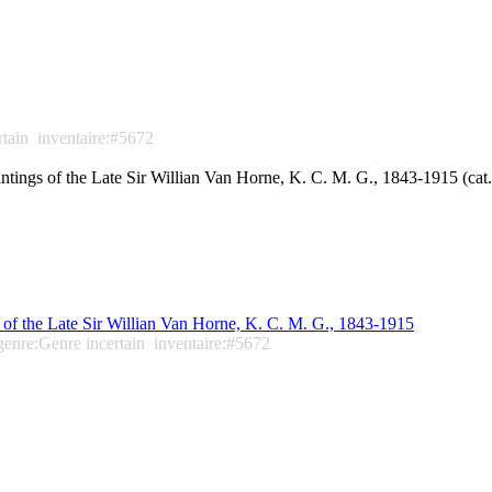
rtain
inventaire:#5672
intings of the Late Sir Willian Van Horne, K. C. M. G., 1843-1915 (cat
s of the Late Sir Willian Van Horne, K. C. M. G., 1843-1915
genre:Genre incertain
inventaire:#5672