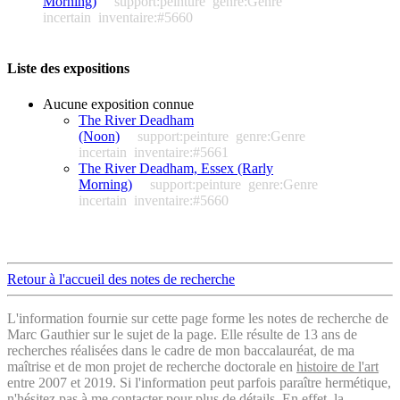
Morning)
support:peinture
genre:Genre
incertain
inventaire:#5660
Liste des expositions
Aucune exposition connue
The River Deadham
(Noon)
support:peinture
genre:Genre
incertain
inventaire:#5661
The River Deadham, Essex (Rarly
Morning)
support:peinture
genre:Genre
incertain
inventaire:#5660
Retour à l'accueil des notes de recherche
L'information fournie sur cette page forme les notes de recherche de
Marc Gauthier sur le sujet de la page. Elle résulte de 13 ans de
recherches réalisées dans le cadre de mon baccalauréat, de ma
maîtrise et de mon projet de recherche doctorale en
histoire de l'art
entre 2007 et 2019. Si l'information peut parfois paraître hermétique,
n'hésitez pas à me contacter pour plus de détails. En effet, la