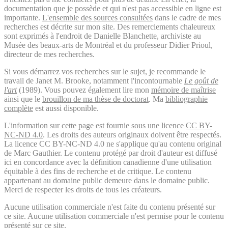
documentation que je possède et qui n'est pas accessible en ligne est
importante.
L'ensemble des sources consultées
dans le cadre de mes
recherches est décrite sur mon site. Des remerciements chaleureux
sont exprimés à l'endroit de Danielle Blanchette, archiviste au
Musée des beaux-arts de Montréal et du professeur Didier Prioul,
directeur de mes recherches.
Si vous démarrez vos recherches sur le sujet, je recommande le
travail de Janet M. Brooke, notamment l'incontournable
Le goût de
l'art
(1989). Vous pouvez également lire mon
mémoire de maîtrise
ainsi que le
brouillon de ma thèse de doctorat
. Ma
bibliographie
complète
est aussi disponible.
L'information sur cette page est fournie sous une licence
CC BY-
NC-ND 4.0
. Les droits des auteurs originaux doivent être respectés.
La licence CC BY-NC-ND 4.0 ne s'applique qu'au contenu original
de Marc Gauthier. Le contenu protégé par droit d'auteur est diffusé
ici en concordance avec la définition canadienne d'une utilisation
équitable à des fins de recherche et de critique. Le contenu
appartenant au domaine public demeure dans le domaine public.
Merci de respecter les droits de tous les créateurs.
Aucune utilisation commerciale n'est faite du contenu présenté sur
ce site. Aucune utilisation commerciale n'est permise pour le contenu
présenté sur ce site.