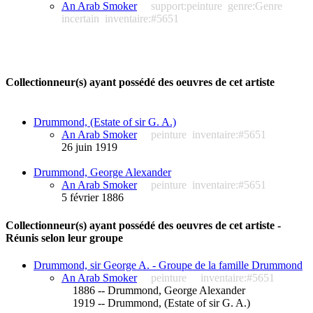
An Arab Smoker
support:peinture
genre:Genre
incertain
inventaire:#5651
Collectionneur(s) ayant possédé des oeuvres de cet artiste
Drummond, (Estate of sir G. A.)
An Arab Smoker
peinture
inventaire:#5651
26 juin 1919
Drummond, George Alexander
An Arab Smoker
peinture
inventaire:#5651
5 février 1886
Collectionneur(s) ayant possédé des oeuvres de cet artiste -
Réunis selon leur groupe
Drummond, sir George A. - Groupe de la famille Drummond
An Arab Smoker
peinture
inventaire:#5651
1886 -- Drummond, George Alexander
1919 -- Drummond, (Estate of sir G. A.)