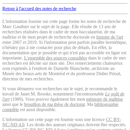
Retour à l'accueil des notes de recherche
L'information fournie sur cette page forme les notes de recherche de
Marc Gauthier sur le sujet de la page. Elle résulte de 13 ans de
recherches réalisées dans le cadre de mon baccalauréat, de ma
maîtrise et de mon projet de recherche doctorale en
histoire de l'art
entre 2007 et 2019. Si l'information peut parfois paraître hermétique,
n'hésitez pas à me contacter pour plus de détails. En effet, la
documentation que je possède et qui n'est pas accessible en ligne est
importante.
L'ensemble des sources consultées
dans le cadre de mes
recherches est décrite sur mon site. Des remerciements chaleureux
sont exprimés à l'endroit de Danielle Blanchette, archiviste au
Musée des beaux-arts de Montréal et du professeur Didier Prioul,
directeur de mes recherches.
Si vous démarrez vos recherches sur le sujet, je recommande le
travail de Janet M. Brooke, notamment l'incontournable
Le goût de
l'art
(1989). Vous pouvez également lire mon
mémoire de maîtrise
ainsi que le
brouillon de ma thèse de doctorat
. Ma
bibliographie
complète
est aussi disponible.
L'information sur cette page est fournie sous une licence
CC BY-
NC-ND 4.0
. Les droits des auteurs originaux doivent être respectés.
La licence CC BY-NC-ND 4.0 ne s'applique qu'au contenu original