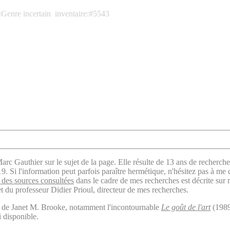
:Genre incertain
inventaire:#5543
arc Gauthier sur le sujet de la page. Elle résulte de 13 ans de recherche
. Si l'information peut parfois paraître hermétique, n'hésitez pas à me 
des sources consultées
dans le cadre de mes recherches est décrite sur
t du professeur Didier Prioul, directeur de mes recherches.
il de Janet M. Brooke, notamment l'incontournable
Le goût de l'art
(1989
i disponible.