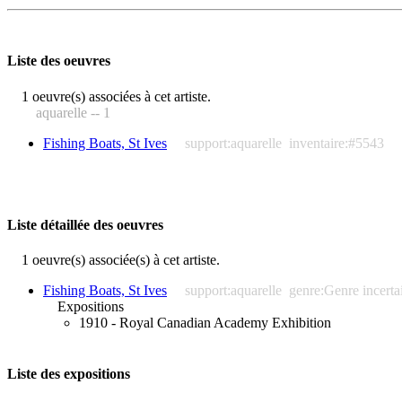
Liste des oeuvres
1 oeuvre(s) associées à cet artiste.
aquarelle -- 1
Fishing Boats, St Ives
support:aquarelle
inventaire:#5543
Liste détaillée des oeuvres
1 oeuvre(s) associée(s) à cet artiste.
Fishing Boats, St Ives
support:aquarelle
genre:Genre incerta
Expositions
1910 - Royal Canadian Academy Exhibition
Liste des expositions