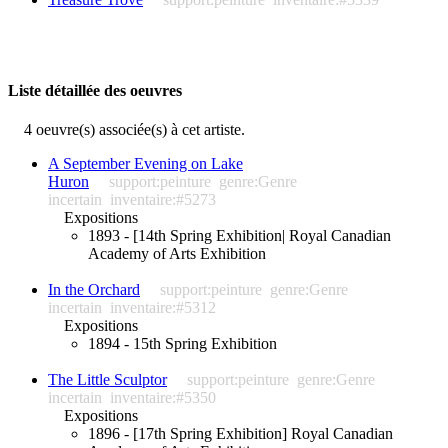
Liste détaillée des oeuvres
4 oeuvre(s) associée(s) à cet artiste.
A September Evening on Lake
Huron
support:peinture
genre:Genre
incertain
inventaire:#5273
Expositions
1893 - [14th Spring Exhibition| Royal Canadian
Academy of Arts Exhibition
In the Orchard
support:peinture
genre:Genre
incertain
inventaire:#5312
Expositions
1894 - 15th Spring Exhibition
The Little Sculptor
support:peinture
genre:Genre
incertain
inventaire:#5350
Expositions
1896 - [17th Spring Exhibition] Royal Canadian