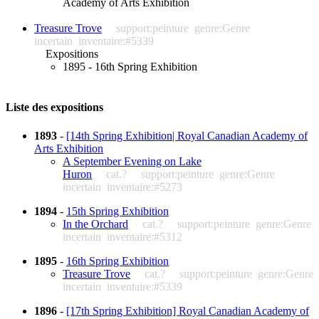
Academy of Arts Exhibition
Treasure Trove
support:peinture
genre:Genre
incertain
inventaire:#5339
Expositions
1895 - 16th Spring Exhibition
Liste des expositions
1893
-
[14th Spring Exhibition| Royal Canadian Academy of
Arts Exhibition
A September Evening on Lake
Huron
cat.?
support:peinture
genre:Genre
incertain
inventaire:#5273
1894
-
15th Spring Exhibition
In the Orchard
cat.?
support:peinture
genre:Genre
incertain
inventaire:#5312
1895
-
16th Spring Exhibition
Treasure Trove
cat.?
support:peinture
genre:Genre
incertain
inventaire:#5339
1896
-
[17th Spring Exhibition] Royal Canadian Academy of