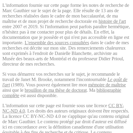
L'information fournie sur cette page forme les notes de recherche de
Marc Gauthier sur le sujet de la page. Elle résulte de 13 ans de
recherches réalisées dans le cadre de mon baccalauréat, de ma
maîtrise et de mon projet de recherche doctorale en
histoire de l'art
entre 2007 et 2019. Si l'information peut parfois paraître hermétique,
n'hésitez pas à me contacter pour plus de détails. En effet, la
documentation que je possède et qui n'est pas accessible en ligne est
importante.
L'ensemble des sources consultées
dans le cadre de mes
recherches est décrite sur mon site. Des remerciements chaleureux
sont exprimés à l'endroit de Danielle Blanchette, archiviste au
Musée des beaux-arts de Montréal et du professeur Didier Prioul,
directeur de mes recherches.
Si vous démarrez vos recherches sur le sujet, je recommande le
travail de Janet M. Brooke, notamment l'incontournable
Le goût de
l'art
(1989). Vous pouvez également lire mon
mémoire de maîtrise
ainsi que le
brouillon de ma thèse de doctorat
. Ma
bibliographie
complète
est aussi disponible.
L'information sur cette page est fournie sous une licence
CC BY-
NC-ND 4.0
. Les droits des auteurs originaux doivent être respectés.
La licence CC BY-NC-ND 4.0 ne s'applique qu'au contenu original
de Marc Gauthier. Le contenu protégé par droit d'auteur est diffusé
ici en concordance avec la définition canadienne d'une utilisation
équitable à des fins de recherche et de critique. Le contenu