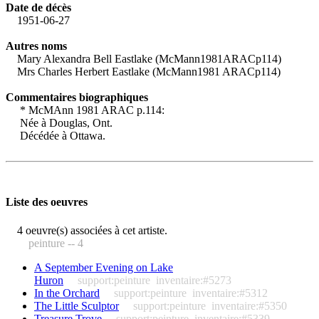
Date de décès
1951-06-27
Autres noms
Mary Alexandra Bell Eastlake (McMann1981ARACp114)
Mrs Charles Herbert Eastlake (McMann1981 ARACp114)
Commentaires biographiques
* McMAnn 1981 ARAC p.114:
Née à Douglas, Ont.
Décédée à Ottawa.
Liste des oeuvres
4 oeuvre(s) associées à cet artiste.
peinture -- 4
A September Evening on Lake
Huron
support:peinture
inventaire:#5273
In the Orchard
support:peinture
inventaire:#5312
The Little Sculptor
support:peinture
inventaire:#5350
Treasure Trove
support:peinture
inventaire:#5339