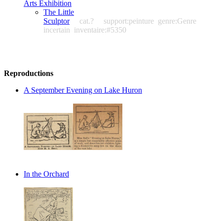
Arts Exhibition
The Little
Sculptor
cat.?
support:peinture
genre:Genre
incertain
inventaire:#5350
Reproductions
A September Evening on Lake Huron
In the Orchard