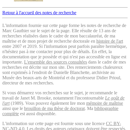
Retour à l'accueil des notes de recherche
L'information fournie sur cette page forme les notes de recherche de
Marc Gauthier sur le sujet de la page. Elle résulte de 13 ans de
recherches réalisées dans le cadre de mon baccalauréat, de ma
maîtrise et de mon projet de recherche doctorale en
histoire de l'art
entre 2007 et 2019. Si l'information peut parfois paraître hermétique,
n'hésitez pas à me contacter pour plus de détails. En effet, la
documentation que je possède et qui n'est pas accessible en ligne est
importante.
L'ensemble des sources consultées
dans le cadre de mes
recherches est décrite sur mon site. Des remerciements chaleureux
sont exprimés à l'endroit de Danielle Blanchette, archiviste au
Musée des beaux-arts de Montréal et du professeur Didier Prioul,
directeur de mes recherches.
Si vous démarrez vos recherches sur le sujet, je recommande le
travail de Janet M. Brooke, notamment l'incontournable
Le goût de
l'art
(1989). Vous pouvez également lire mon
mémoire de maîtrise
ainsi que le
brouillon de ma thèse de doctorat
. Ma
bibliographie
complète
est aussi disponible.
L'information sur cette page est fournie sous une licence
CC BY-
NC-ND 4.0
. Les droits des auteurs originaux doivent être respectés.