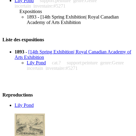
Lily Pond
support:peinture
genre:Genre
incertain
inventaire:#5271
Expositions
1893 - [14th Spring Exhibition| Royal Canadian
Academy of Arts Exhibition
Liste des expositions
1893
-
[14th Spring Exhibition| Royal Canadian Academy of
Arts Exhibition
Lily Pond
cat.?
support:peinture
genre:Genre
incertain
inventaire:#5271
Reproductions
Lily Pond