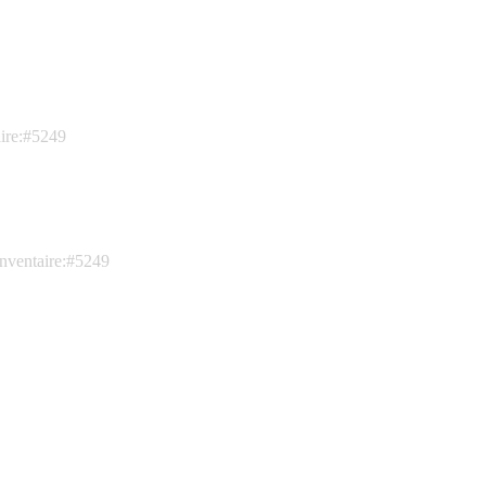
aire:#5249
inventaire:#5249