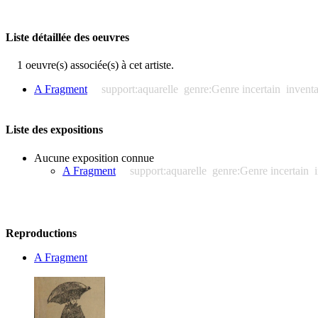
Liste détaillée des oeuvres
1 oeuvre(s) associée(s) à cet artiste.
A Fragment
support:aquarelle
genre:Genre incertain
invent
Liste des expositions
Aucune exposition connue
A Fragment
support:aquarelle
genre:Genre incertain
Reproductions
A Fragment