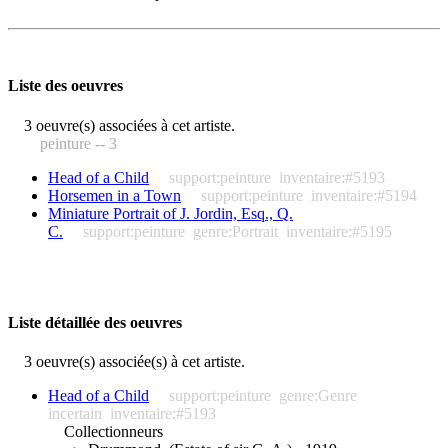
Liste des oeuvres
3 oeuvre(s) associées à cet artiste.
peinture -- 3
Head of a Child
support:peinture
inventaire:#5193
Horsemen in a Town
support:peinture
inventaire:#5194
Miniature Portrait of J. Jordin, Esq., Q.
C.
support:peinture
genre:Portrait
inventaire:#5195
Liste détaillée des oeuvres
3 oeuvre(s) associée(s) à cet artiste.
Head of a Child
support:peinture
genre:Genre
incertain
inventaire:#5193
Collectionneurs