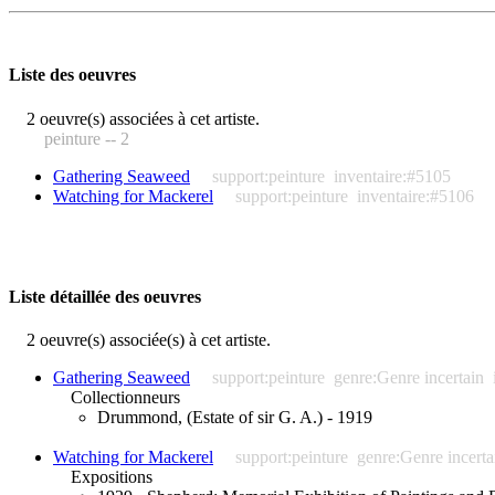
Liste des oeuvres
2 oeuvre(s) associées à cet artiste.
peinture -- 2
Gathering Seaweed
support:peinture
inventaire:#5105
Watching for Mackerel
support:peinture
inventaire:#5106
Liste détaillée des oeuvres
2 oeuvre(s) associée(s) à cet artiste.
Gathering Seaweed
support:peinture
genre:Genre incertain
Collectionneurs
Drummond, (Estate of sir G. A.) - 1919
Watching for Mackerel
support:peinture
genre:Genre incerta
Expositions