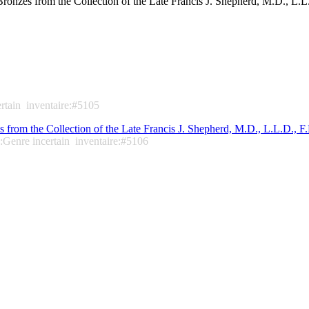
ronzes from the Collection of the Late Francis J. Shepherd, M.D., L.L.
rtain
inventaire:#5105
 from the Collection of the Late Francis J. Shepherd, M.D., L.L.D., F
:Genre incertain
inventaire:#5106