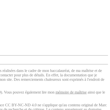
s réalisées dans le cadre de mon baccalauréat, de ma maîtrise et de
contacter pour plus de détails. En effet, la documentation que je
 mon site. Des remerciements chaleureux sont exprimés à l'endroit de
). Vous pouvez également lire mon
mémoire de maîtrise
ainsi que le
licence CC BY-NC-ND 4.0 ne s'applique qu'au contenu original de Marc
fins de recherche et de critique. Le contenu appartenant au domaine