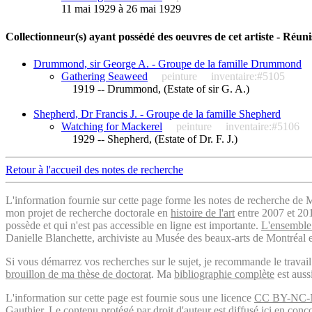
11 mai 1929 à 26 mai 1929
Collectionneur(s) ayant possédé des oeuvres de cet artiste - Réuni
Drummond, sir George A. - Groupe de la famille Drummond
Gathering Seaweed
peinture
inventaire:#5105
1919 -- Drummond, (Estate of sir G. A.)
Shepherd, Dr Francis J. - Groupe de la famille Shepherd
Watching for Mackerel
peinture
inventaire:#5106
1929 -- Shepherd, (Estate of Dr. F. J.)
Retour à l'accueil des notes de recherche
L'information fournie sur cette page forme les notes de recherche de M
mon projet de recherche doctorale en
histoire de l'art
entre 2007 et 2019
possède et qui n'est pas accessible en ligne est importante.
L'ensemble 
Danielle Blanchette, archiviste au Musée des beaux-arts de Montréal e
Si vous démarrez vos recherches sur le sujet, je recommande le trava
brouillon de ma thèse de doctorat
. Ma
bibliographie complète
est auss
L'information sur cette page est fournie sous une licence
CC BY-NC-
Gauthier. Le contenu protégé par droit d'auteur est diffusé ici en conc