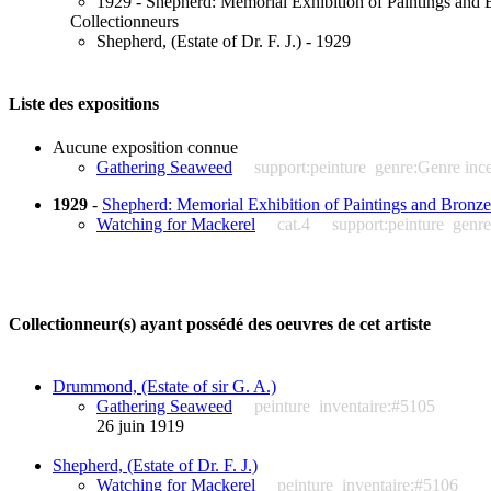
1929 - Shepherd: Memorial Exhibition of Paintings and B
Collectionneurs
Shepherd, (Estate of Dr. F. J.) - 1929
Liste des expositions
Aucune exposition connue
Gathering Seaweed
support:peinture
genre:Genre ince
1929
-
Shepherd: Memorial Exhibition of Paintings and Bronzes
Watching for Mackerel
cat.4
support:peinture
genre
Collectionneur(s) ayant possédé des oeuvres de cet artiste
Drummond, (Estate of sir G. A.)
Gathering Seaweed
peinture
inventaire:#5105
26 juin 1919
Shepherd, (Estate of Dr. F. J.)
Watching for Mackerel
peinture
inventaire:#5106