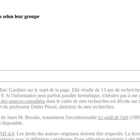
s selon leur groupe
arc Gauthier sur le sujet de la page. Elle résulte de 13 ans de recherche
. Si l'information peut parfois paraître hermétique, n'hésitez pas à me 
des sources consultées
dans le cadre de mes recherches est décrite sur
t du professeur Didier Prioul, directeur de mes recherches.
il de Janet M. Brooke, notamment l'incontournable
Le goût de l'art
(1989
i disponible.
ND 4.0
. Les droits des auteurs originaux doivent être respectés. La 
ordance avec la définition canadienne d'une utilisation équitable à des 